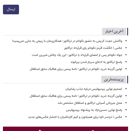
ارسال
آخرین اخبار
واکنش حجت کریمی به حضور نکونام در تراکتور؛ همکاری‌مان با ربیعی به جایی نمی‌رسید!
عکس | انگشت قرمز نکونام پای قرارداد تراکتور
جواد نکونام پس از امضای قرارداد با تراکتور؛ این یک چالش شیرین است
پاسخ تراکتور به ادعای سرباز شدن بیرانوند
اولین گزینه خرید نکونام در تراکتور؛ نامه رسمی برای هافبک سابق استقلال
پربیننده‌ترین
تصمیم نهایی پرسپولیس درباره جذب رضاییان
اولین گزینه خرید نکونام در تراکتور؛ نامه رسمی برای هافبک سابق استقلال
محل میزبانی آسیایی تراکتور و استقلال مشخص شد
پاسخ نهایی حسین‌نژاد به پیشنهاد پرسپولیس
عکس | دردسر تازه برای همیلتون و کیم کارداشیان با انتشار عکس‌های جدید