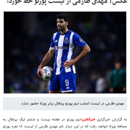
عکس| مهدی طارمی از لیست پورتو خط خورد!
مهدی طارمی در لیست امشب تیم پورتو پرتغال برابر ویزلا حضور ندارد.
به گزارش خبرگزاری
خبرآنلاین
؛تیم پورتو در هفته بیست و ششم لیگ پرتغال به
مصافه ویزلا خواهد رفت که در این دیدار نام مهدی طارمی از لیست ۱۸ نفره پورتو