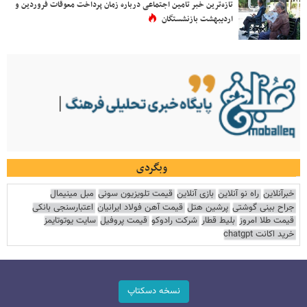
تازه‌ترین خبر تامین اجتماعی درباره زمان پرداخت معوقات فروردین و
اردیبهشت بازنشستگان
وبگردی
خبرآنلاین
راه نو آنلاین
بازی آنلاین
قیمت تلویزیون سونی
مبل مینیمال
جراح بینی گوشتی
پرشین هتل
قیمت آهن فولاد ایرانیان
اعتبارسنجی بانکی
قیمت طلا امروز
بلیط قطار
شرکت رادوکو
قیمت پروفیل
سایت یوتوتایمز
خرید اکانت chatgpt
نسخه دسکتاپ