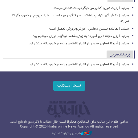
ببینید | رابرت دنیرو: کشور من دیگر دوست داشتنی نیست
ببینید | مک‌گریگور: ترامپ با شکست در کنگره روبرو است؛ عملیات پرچم دروغین دیگر کار
نمی‌کند
ببینید | نماینده پیشین مجلس: آموزش‌وپرورش تعطیل است
ببینید | وزیر خزانه داری آمریکا: به زودی شاهد توافق با ایران خواهیم بود
ببینید | آمریکا تصاویر جدیدی از اشیاء ناشناس پرنده در خاورمیانه منتشر کرد
پربیننده‌ترین
ببینید | آمریکا تصاویر جدیدی از اشیاء ناشناس پرنده در خاورمیانه منتشر کرد
نسخه دسکتاپ
تمامی حقوق این سایت برای خبرآنلاین محفوظ است. نقل مطالب با ذکر منبع بلامانع است.
Copyright © 2025 khabaronline News Agancy, All rights reserved
طراحی و تولید: نستوه