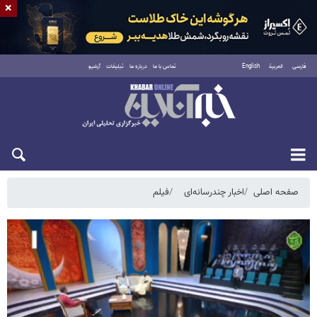
×
فارسی
العربية
English
تماس با ما
درباره ما
تبلیغات
آرشیو
جمعه ۱۶ مرداد ۱۴۰۵
صفحه اصلی
اخبار چندرسانه‌ای
فیلم