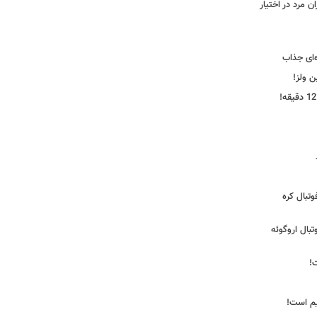
 مرد در اختیار
‌ای جذاب
ین ولز!
تبال کره
ی فوتبال اروگوئه
!
یم است!