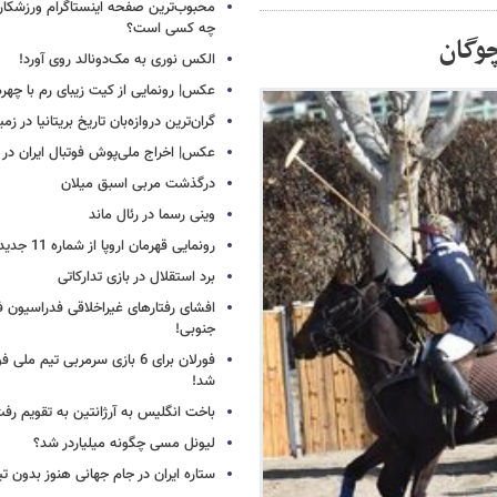
محبوب‌ترین صفحه اینستاگرام ورزشکاران
چه کسی است؟
وگان
الکس نوری به مک‌دونالد روی آورد!
عکس| رونمایی از کیت زیبای رم با چهره
گران‌ترین دروازه‌بان تاریخ بریتانیا در زم
عکس| اخراج ملی‌پوش فوتبال ایران در 12 دقیقه!
درگذشت مربی اسبق میلان
وینی رسما در رئال ماند
رونمایی قهرمان اروپا از شماره 11 جدید
برد استقلال در بازی تدارکاتی
افشای رفتارهای غیراخلاقی فدراسیون فو
جنوبی!
فورلان برای 6 بازی سرمربی تیم مل
شد!
باخت انگلیس به آرژانتین به تقویم رفت
لیونل مسی چگونه میلیاردر شد؟
ستاره ایران در جام جهانی هنوز بدون ت