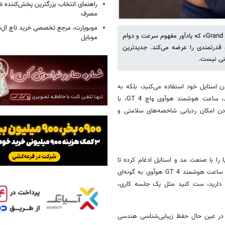
راهنمای انتخاب بزرگترین پخش‌کننده ظ
مصرف
موبوپارت، مرجع تخصصی خرید تاچ ال‌
از همان ابتدا، سری GT ساعت‌های هوشمند هوآوی به ماهیت عنوان «Grand Tourer» که یادآور مفهوم سرعت و دوام
موبایل
 قدرتمندی را عرضه می‌کند. جدیدترین
 استایل خود استفاده می‌کنید، بلکه به
دنیال ارتقای تجربه استفاده از ساعت به عنوان دستیار هوشمند هم هستید، ساعت هوشمند هوآوی واچ GT 4، با
کردن امکان ردیابی شاخصه‌های سلامتی و
 را با صنعت مد و استایل ادغام کرده تا
به بهترین نتیجه از طراحی و عملکرد دست پیدا کند. طراحی مدل‌های مختلف ساعت هوشمند GT 4 هوآوی به گونه‌ای
ر دارید، ست کنید مثل یک جلسه کاری،
 طراحی خلاقانه و در عین حال حفظ زیبایی‌شناسی هندسی