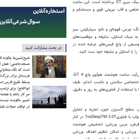
مدرن در مدل‌های قبلی خود، یک گام جسورانه به سمت جلو از طرح‌های کلاسیک سری GT برداشته است. این ساعت
 با طراحی قاب هشت ضلعی و قاب بیرونی قوی و مستحکم و
ی مشکی رنگ، چرمی قهوه‌ای و نانو- سیلیکونی سبز
ه سبک استایل، سلیقه و موقعیت‌های
ف وسیعی از واچ فیس‌های عرضه شده در
در بحث مشارکت کنید
شیخ‌نشین‌ها چگونه فک
مسجدجامعی: عمان تن
است که نگاه متفاوتی 
هنگامی که صحبت از ارزیابی شاخصه‌های سلامتی و تناسب اندام به میان می‌آید، ساعت هوشمند هوآوی واچ GT 4،
عربستان برادر بزرگ‌
مسلط خلیج فارس ا
ختصاصی سلامتی و تناسب اندام، طیف
ابوالفتح: برای ترامپ
 استفاده از فناوری‌های به روز و دقیق،
سر کار باشد یا عمامه/
تغییر حکومت نیست/ 
در توقف حملات نقش
با فناوری TruSeenTM 5.5+، سطح استرس، سطح اکسیژن خون، تجزیه و تحلیل
آریتمیPPG، مدیریت چرخه قاعدگی 3.0، نحوه تنفس در خواب، پایش علمی خواب با فناوریTruSleepTM 3.0T در کنار
یش از 100 فعالیت ورزشی پیش فرض، مربی ورزشی، تشخیص هوشمند
ی ورزشی و امکان تنظیم اهداف ورزشی