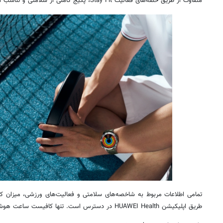
متفاوت از طریق حلقه‌های فعالیت Stay Fit، پکیج کاملی از سلامتی و تناسب اندام را برای کاربران فراهم می‌کند.
تمامی اطلاعات مربوط به شاخصه‌های سلامتی و فعالیت‌های ورزشی، میزان کال
طریق اپلیکیشن HUAWEI Health در دسترس است. تنها کافیست ساعت هوشمند خود را با این اپلیکیشن Pair کنید.