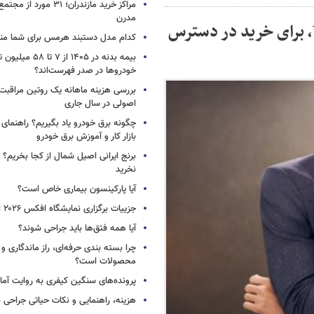
مراکز خرید مازندران؛ ۳۱ مو
مدرن
ساعت جدید هوشمند هوآوی، WATCH GT 4، برای خرید در دسترس
کدام مدل دستبند هرمس برای شما م
بیمه بدنه در ۱۴۰۵ از ۷
خودروها در صدر فهرست‌اند؟
بررسی هزینه ماهانه یک روتین مراقبت
اصولی در سال جاری
چگونه برق خودرو یاد بگیریم؟ راهنمای 
بازار کار و آموزش برق خودرو
برنج ایرانی اصیل شمال از کجا بخریم؟ ا
نخرید
آیا پارکینسون بیماری خاص است؟
جزییات برگزاری نمایشگاه افکس ۲۰۲۶ اعلام شد
آیا همه فتق‌ها باید جراحی شوند؟
چرا بسته‌ بندی حرفه‌ای، راز ماندگاری 
محصولات است؟
پرونده‌های سنگین کیفری به روایت آما د
هزینه، راهنمایی و نکات حیاتی جراحی ب