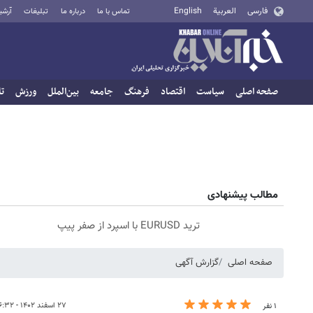
فارسی
العربية
English
تماس با ما
درباره ما
تبلیغات
آرشی
صفحه اصلی
سیاست
اقتصاد
فرهنگ
جامعه
بین‌الملل
ورزش
تا
مطالب پیشنهادی
ترید EURUSD با اسپرد از صفر پیپ
صفحه اصلی
گزارش آگهی
۲۷ اسفند ۱۴۰۲ - ۱۶:۳۲
۱ نفر