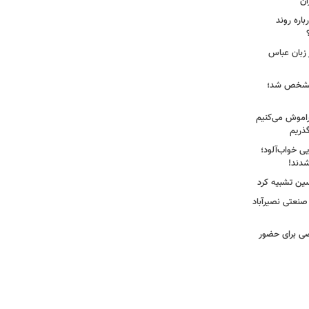
ان
اره روند
 زبان عباس
ز مشخص شد؛
راموش می‌کنیم
گذریم
ایی خواب‌آلود؛
دند!
سین تشبیه کرد
 صنعتی نصیرآباد
ی برای حضور