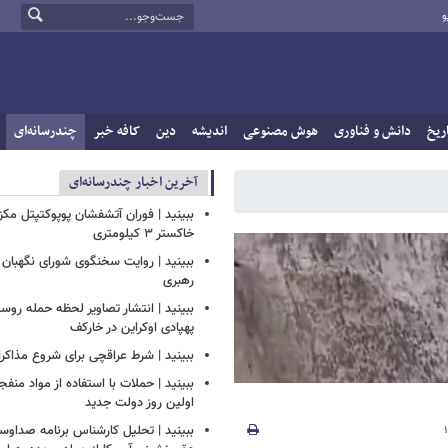
و
ریخ
دانش و فناوری
هوش مصنوعی
اندیشه
دین
کافه خبر
چندرسانه‌ای
آخرین اخبار چندرسانه‌ای
ببینید | فوران آتشفشان پوپوکتپتل مک
خاکستر ۳ کیلومتری
ببینید | روایت سخنگوی شورای نگهبان 
رهبری
ببینید | انتشار تصاویر لحظه حمله روسی
پهپادی اوکراین در خارکف
ببینید | شرط عراقچی برای شروع مذاکرات
ببینید | حملات با استفاده از مواد منفجر
اولین روز دولت جدید
ببینید | تحلیل کارشناس برنامه صداوسی