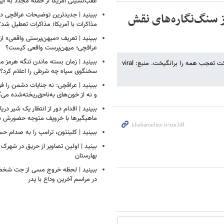
عقب‌نشینی آمریکا از حمله مجدد به ایر
 سنگ‌نگاره‌های نقش
ببینید | جدیدترین توضیحات عراقچی درب
مذاکرات با آمریکا؛ مذاکرات تعطیل شد؟
ببینید | تعریف «میهن‌پرستی واقعی» از
عراقچی؛ میهن‌پرست واقعی کیست؟
ببینید | زمان بسته ماندن تنگه هرم
یک گردشگر برای عکس گرفتن از سنگ‌نگاره‌های نقش رستم بالا رفت، این حرکت تعجب همه را برانگیخت. منبع: viral
سخنگوی سپاه چه شرطی را اعلام کرد؟
ببینید | عراقچی: نه جنایات دشمن را ف
و نه از خون‌های به‌ناحق‌ریخته‌شده می‌
ببینید | اقدام دور از انتظار یک شیر دری
ماهیگیرها با خروپف متوجه حضورش ش
ببینید | کلینتون، ترامپ را به صدام ح
بینید | اولین تصاویر از حریق در شهرک
بهارستان
ببینید | لحظه خروج مسی از جت شخص
در مراسم آخرین وداع با پدر