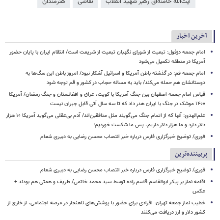
آیت‌الله خامنه‌ای رهبر شهید انقلاب
نقاشی
هنرمندان
آخرین اخبار
امام جمعه دزفول: تبعیت از شورای نگهبان تبعیت از شریعت است/ انتقام ایران با پایان حضور
آمریکا در منطقه تکمیل می‌شود
امام جمعه قم: در گذشته باطن آمریکا و اسرائیل آشکار نبود/ امروز باطن این سگ‌ها به
دوستانشان هم حمله می‌کند/ باید به مساله حجاب در کشور و قم توجه شود
قیاس امام جمعه اصفهان بین جنگ آمریکا با کویت، عراق و افغانستان و جنگ رمضان/ آمریکا
۱۴۰۰ موشک در جنگ با ایران هدر داد که تا سه سال آتی قابل جبران نیست
علم‌الهدی: آنها که از اتمام جنگ می‌گویند مثل منافقین‌اند/ آدم بی‌عقلی می‌گوید آمریکا ۱۰ هزار
دلار دارد و ما هزار دلار داریم، پس ما شکست خوردیم!
فوری/ توضیح خبرگزاری فارس درباره خبر انتصاب محسن رضایی به دبیری شعام
پربیننده‌ترین
فوری/ توضیح خبرگزاری فارس درباره خبر انتصاب محسن رضایی به دبیری شعام
اقامه نماز بر پیکر ابوالقاسم قاسم زاده توسط سید محمد خاتمی/ ظریف و همتی هم بودند +
عکس
خطیب نماز جمعه تهران: افرادی برای حضور با پوشش‌های ناهنجار در عرصه اجتماعی، از خارج از
کشور دلار و ارز دریافت می‌کنند