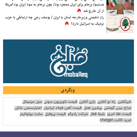
هستیم/ برجام برای ایران معجزه بود/ چون برجام به سود ایران بود آمریکا
از آن خارج شد
راز دشمنی وزیرخارجه لبنان با ایران / یوسف رجی چه ارتباطی با حزب
نزدیک به اسرائیل دارد؟
وبگردی
خبرآنلاین
راه نو آنلاین
بازی آنلاین
قیمت تلویزیون سونی
مبل مینیمال
جراح بینی گوشتی
پرشین هتل
قیمت آهن فولاد ایرانیان
اعتبارسنجی بانکی
قیمت طلا امروز
بلیط قطار
شرکت رادوکو
قیمت پروفیل
سایت یوتوتایمز
خرید اکانت chatgpt