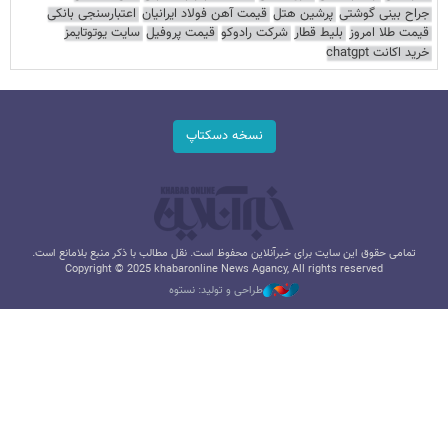
جراح بینی گوشتی
پرشین هتل
قیمت آهن فولاد ایرانیان
اعتبارسنجی بانکی
قیمت طلا امروز
بلیط قطار
شرکت رادوکو
قیمت پروفیل
سایت یوتوتایمز
خرید اکانت chatgpt
نسخه دسکتاپ
تمامی حقوق این سایت برای خبرآنلاین محفوظ است. نقل مطالب با ذکر منبع بلامانع است.
Copyright © 2025 khabaronline News Agancy, All rights reserved
طراحی و تولید: نستوه