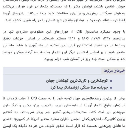
خوش شانس باشند، نواهای مکرر را که دست‌کم یک‌بار در قرن فوران می‌کنند،
به‌عنوان سیگنالی پیش‌بینی‌پذیر برای مطالعات خود پیدا می‌کنند. بااین‌حال آن‌ها
فقط توانسته‌اند درحدود ۱۰ نوا، ازجمله تی تاج شمالی را در راه شیری کشف کنند.
با وجود عملکرد ساعت‌وار T CrB، فوران‌های این منظومه‌ی ستاره‌ای تنها در
سال‌های ۱۲۱۷، ۱۷۸۷، ۱۸۶۶ و ۱۹۴۶ مستند شده‌اند. بر اساس جزئیات دقیق
رصدها در دو انفجار ثبت‌شده‌ی قبلی، این ستاره در ماه آوریل یا شاید ماه می
منفجر شود و بر اساس احتمالی دیگر این انفجار به سه ماه آینده موکول خواهد
شد و ممکن است چند روز در آسمان شب دوام بیاورد.
خبرهای مرتبط
کوچک‌ترین و تاریک‌ترین کهکشان جهان
جوینده طلا سنگی ارزشمندتر پیدا کرد
برخی از بهترین رصدخانه‌های جهان توجه خود را به سمت T CrB جلب کرده‌اند تا
در زمان وقوع انفجار آن را در طیف‌های نوری، رادیویی، پرتو ایکس و دیگر طول
موج‌های نور ثبت کنند. ستاره‌شناس‌های آماتور هم بیکار نمی‌مانند. به گفته‌ی
برایان کلاپنبرگ، اخترفیزیکدان انجمن ناظران ستاره‌ متغیر آمریکا در کمبریج: اعضای
ما عاشق چیزهایی هستند که قرار است منفجر شوند. من هر ده دقیقه یک ایمیل