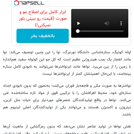
ابزار کامل برای اصلاح مو و
صورت (قیمت رو ببینی باور
نمیکنی!)
باتخفیف بخر
اوله کونیگ، ستاره‌شناس دانشگاه نورنبرگ، نوا را این چنین توصیف می‌کند: نوا
مانند انفجار یک بمب هیدروژنی عظیم است که کل جو این کوتوله سفید هم‌اندازه
با زمین را از بین می‌برد. نواها مانند ابرنواخترها نمی‌توانند به نابودی کامل ستاره
بینجامند، با این‌حال اهمیتشان کمتر از ابرنواخترها نیست
نواخترها به صورت مکرر و فاجعه‌بار فوران می‌کنند؛ به‌نحوی که بدون نابودی اجداد
ستاره‌ای خود، محیط اطرافشان را با ترکیبی قوی از مواد تازه ساخته‌شده غنی
می‌کنند. نواها در واقع تولیدکنندگان عنصرهای موردنیاز برای حیات مثل کربن،
نیتروژن و اکسیژن هستند و می‌توانند یکی از تولیدکنندگان اصلی لیتیوم هم
باشند.
‌نقش نواها در تولید عناصر نشان می‌دهد که بدون رمزگشایی از ماهیت آن‌ها
نمی‌توان تاثیر اخترفیزیک بر ظهور مولفه‌های زیستی را درک کرد. وقتی اخترشناسان