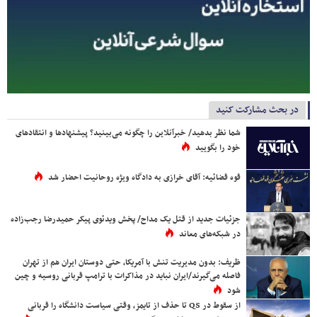
در بحث مشارکت کنید
شما نظر بدهید/ خبرآنلاین را چگونه می‌بینید؟ پیشنهادها و انتقادهای
خود را بگویید
قوه قضائیه: آقای خرازی به دادگاه ویژه روحانیت احضار شد
جزئیات جدید از قتل یک مداح/ پخش ویدئوی پیکر حمیدرضا رجب‌زاده
در شبکه‌های معاند
ظریف: بدون مدیریت تنش با آمریکا، حتی دوستان ایران هم از تهران
فاصله می‌گیرند/ایران نباید در مذاکرات با ترامپ قربانی روسیه و چین
شود
از سقوط در QS تا حذف از تایمز، وقتی سیاست دانشگاه را قربانی