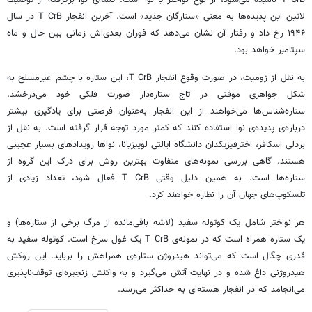
T CrB نامیده می‌شود، از نوع نواختر یا نوا است. کلمه‌ی نوا برگرفته از توصیف
لاتین این پدیده‌ها به معنی «ستارگان جدید» است. آخرین انفجار T CrB در سال
۱۹۴۶ رخ داد و رفتار آن نشان می‌دهد که فوران بعدی‌اش زمانی بین حال و ماه
سپتامبر خواهد بود.
به نقل از زومیت، در صورت وقوع انفجار T CrB، این ستاره با چشم غیرمسلح به
شکل جواهری موقتی در تاج ستاره‌دار صورت فلکی خود می‌درخشد.
ستاره‌شناس‌ها می‌خواهند از این انفجار به‌عنوان فرصتی برای یادگیری بیشتر
درباره‌ی پدیده‌ی نوا استفاده کنند که کمتر مورد توجه قرار گرفته است. به نقل از
بردلی اسکافر، اخترفیزیکدان دانشگاه ایالتی لوییزیانا، نواها رویدادهای بسیار عجیبی
هستند. گاهی بررسی نمونه‌های متفاوت بهترین روش برای درک این گروه از
ستاره‌ها است. به همین دلیل وقتی T CrB فعال شود، تعداد زیادی از
تلسکوپ‌های جهان آن را نظاره خواهند کرد.
هر نواختر شامل یک کوتوله سفید (لاشه باقی‌مانده از مرگ برخی از ستاره‌ها) و
یک ستاره همراه است که در نمونه‌ی T CrB یک غول سرخ است. کوتوله سفید به
قدری چگال است که می‌تواند هیدروژن ستاره‌ی همراهش را برباید. این روکش
هیدروژنی داغ شده و در نهایت آتش می‌گیرد و به واکنش زنجیره‌ای توقف‌ناپذیری
می‌انجامد که در انفجار هسته‌ای به حداکثر می‌رسد.