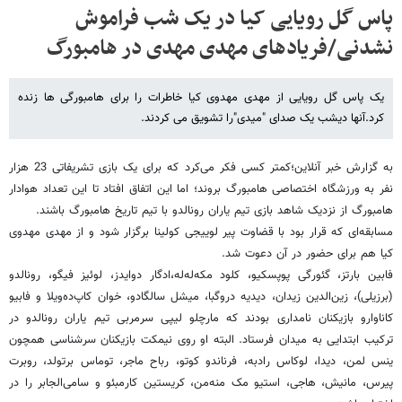
پاس گل رویایی کیا در یک شب فراموش
نشدنی/فریادهای مهدی مهدی در هامبورگ
یک پاس گل رویایی از مهدی مهدوی کیا خاطرات را برای هامبورگی ها زنده
کرد.آنها دیشب یک صدای "میدی"را تشویق می کردند.
به گزارش خبر آنلاین؛کمتر کسی فکر می‌کرد که برای یک بازی تشریفاتی 23 هزار
نفر به ورزشگاه اختصاصی هامبورگ بروند؛ اما این اتفاق افتاد تا این تعداد هوادار
هامبورگ از نزدیک شاهد بازی تیم یاران رونالدو با تیم تاریخ هامبورگ باشند.
مسابقه‌ای که قرار بود با قضاوت پیر لوییجی کولینا برگزار شود و از مهدی مهدوی
کیا هم برای حضور در آن دعوت شد.
فابین بارتز، گئورگی پوپسکیو، کلود مکه‌له‌له،ادگار دوایدز، لوئیز فیگو، رونالدو
(برزیلی)، زین‌الدین زیدان، دیدیه دروگبا، میشل سالگادو، خوان کاپ‌ده‌ویلا و فابیو
کاناوارو بازیکنان نامداری بودند که مارچلو لیپی سرمربی تیم یاران رونالدو در
ترکیب ابتدایی به میدان فرستاد. البته او روی نیمکت بازیکنان سرشناسی همچون
ینس لمن، دیدا، لوکاس رادبه، فرناندو کوتو، رباح ماجر، توماس برتولد، روبرت
پیرس، مانیش، هاجی، استیو مک منه‌من، کریستین کارمبئو و سامی‌الجابر را در