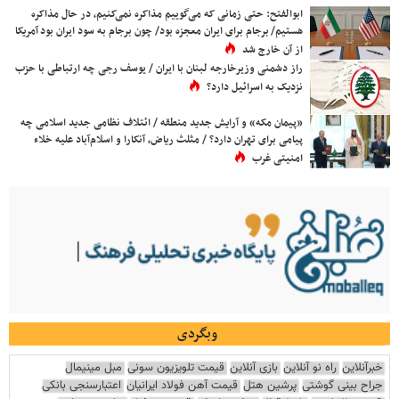
ابوالفتح: حتی زمانی که می‌گوییم مذاکره نمی‌کنیم، در حال مذاکره
هستیم/ برجام برای ایران معجزه بود/ چون برجام به سود ایران بود آمریکا
از آن خارج شد
راز دشمنی وزیرخارجه لبنان با ایران / یوسف رجی چه ارتباطی با حزب
نزدیک به اسرائیل دارد؟
«پیمان مکه» و آرایش جدید منطقه / ائتلاف نظامی جدید اسلامی چه
پیامی برای تهران دارد؟ / مثلث ریاض، آنکارا و اسلام‌آباد علیه خلاء
امنیتی غرب
وبگردی
خبرآنلاین
راه نو آنلاین
بازی آنلاین
قیمت تلویزیون سونی
مبل مینیمال
جراح بینی گوشتی
پرشین هتل
قیمت آهن فولاد ایرانیان
اعتبارسنجی بانکی