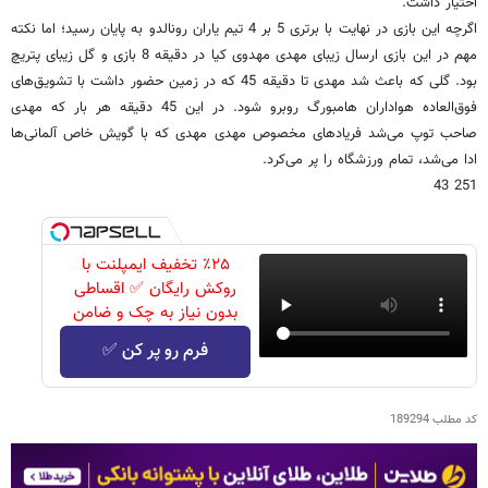
اختیار داشت.
اگرچه این بازی در نهایت با برتری 5 بر 4 تیم یاران رونالدو به پایان رسید؛ اما نکته
مهم در این بازی ارسال زیبای مهدی مهدوی کیا در دقیقه 8 بازی و گل زیبای پتریچ
بود. گلی که باعث شد مهدی تا دقیقه 45 که در زمین حضور داشت با تشویق‌های
فوق‌العاده هواداران هامبورگ روبرو شود. در این 45 دقیقه هر بار که مهدی
صاحب توپ می‌شد فریادهای مخصوص مهدی مهدی که با گویش خاص آلمانی‌ها
ادا می‌شد، تمام ورزشگاه را پر می‌کرد.
251 43
٪۲۵ تخفیف ایمپلنت با
روکش رایگان ✅ اقساطی
بدون نیاز به چک و ضامن
فرم رو پر کن ✅
کد مطلب
189294