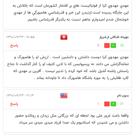
مهدي مهدوي كيا از فوتباليست هاي پر افتخار كشورمان است كه باتلاش به
اين جايگاه رسيده است.ازديدن اين خبر و قدرشناسي هامبورگي ها از مهدي
خوشحال شدم اميدوارم ماهم نسبت به يكديگر قدرشناس باشيم.
مهرداد اشکانی از شیراز
۲۰:۵۵ - ۱۳۹۰/۰۹/۲۳
پاسخ
3
32
مهدی مهدوی کیا دوست داشتنی و دلنشین است . ارزش او را هامبورگ و
تماشاگرانش می دانند نه پرسپولیس که با لابی کثیف او را کنار گذاشت تا جناح
راستش پاشنه آشیل باشد که خود کرده را تدبیر نیست . آفرین بر مهدی که
کاپ طلایش را به موزه باشگاه هامبورگ داد تا جاودانه بماند .
بدون نام
۲۱:۱۳ - ۱۳۹۰/۰۹/۲۳
پاسخ
1
31
واقعا باعث غرور ملی بود لحظه ای که بزرگانی مثل زیدان و رونالدو حضور
داشتن و می شنیدن که استادیوم یک صدا فریاد میدی میدی سر میداد