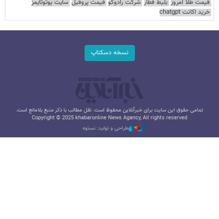
قیمت طلا امروز
بلیط قطار
شرکت رادوکو
قیمت پروفیل
سایت یوتوتایمز
خرید اکانت chatgpt
نسخه دسکتاپ
تمامی حقوق این سایت برای خبرآنلاین محفوظ است. نقل مطالب با ذکر منبع بلامانع است.
Copyright © 2025 khabaronline News Agancy, All rights reserved
طراحی و تولید: نستوه