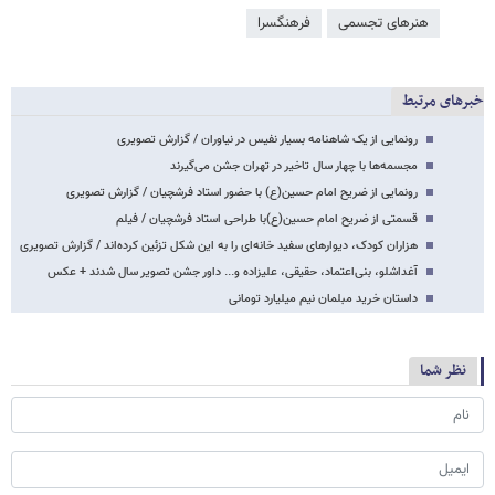
هنرهای تجسمی
فرهنگسرا
خبرهای مرتبط
رونمایی از یک شاهنامه بسیار نفیس در نیاوران / گزارش تصویری
مجسمه‌ها با چهار سال تاخیر در تهران جشن می‌گیرند
رونمایی از ضریح امام حسین(ع) با حضور استاد فرشچیان / گزارش تصویری
قسمتی از ضریح امام حسین(ع)با طراحی استاد فرشچیان / فیلم
هزاران کودک، دیوارهای سفید خانه‌ای را به این شکل تزئین کرده‌اند / گزارش تصویری
آغداشلو، بنی‌اعتماد، حقیقی، علیزاده و... داور جشن تصویر سال شدند + عکس
داستان خرید مبلمان نیم میلیارد تومانی
نظر شما