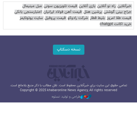
خبرآنلاین
راه نو آنلاین
بازی آنلاین
قیمت تلویزیون سونی
مبل مینیمال
جراح بینی گوشتی
پرشین هتل
قیمت آهن فولاد ایرانیان
اعتبارسنجی بانکی
قیمت طلا امروز
بلیط قطار
شرکت رادوکو
قیمت پروفیل
سایت یوتوتایمز
خرید اکانت chatgpt
نسخه دسکتاپ
تمامی حقوق این سایت برای خبرآنلاین محفوظ است. نقل مطالب با ذکر منبع بلامانع است.
Copyright © 2025 khabaronline News Agancy, All rights reserved
طراحی و تولید: نستوه