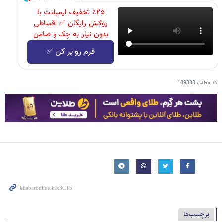
٪۲۵ تخفیف ایمپلنت با
روکش رایگان ✅ اقساطی
بدون نیاز به چک و ضامن
فرم رو پر کن ✅
کد مطلب
189388
برچسب‌ها