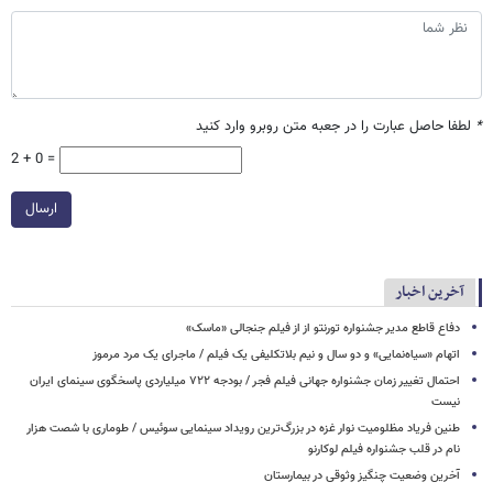
*
لطفا حاصل عبارت را در جعبه متن روبرو وارد کنید
2 + 0 =
ارسال
آخرین اخبار
دفاع قاطع مدیر جشنواره تورنتو از از فیلم جنجالی «ماسک»
اتهام «سیاه‌نمایی» و دو سال و نیم بلاتکلیفی یک فیلم / ماجرای یک مرد مرموز
احتمال تغییر زمان جشنواره جهانی فیلم فجر / بودجه ۷۲۲ میلیاردی پاسخگوی سینمای ایران
نیست
طنین فریاد مظلومیت نوار غزه در بزرگ‌ترین رویداد سینمایی سوئیس / طوماری با شصت هزار
نام در قلب جشنواره فیلم لوکارنو
آخرین وضعیت چنگیز وثوقی در بیمارستان