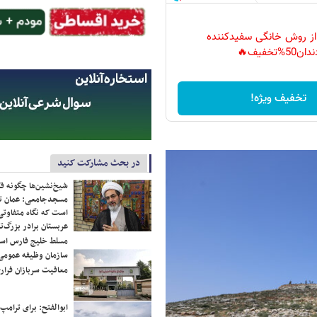
 از روش خانگی سفیدکننده
دان50%تخفیف🔥
تخفیف ویژه!
در بحث مشارکت کنید
شیخ‌نشین‌ها چگونه فک
مسجدجامعی: عمان تن
است که نگاه متفاوتی 
عربستان برادر بزرگ‌
مسلط خلیج فارس ا
سازمان وظیفه عمومی 
معافیت سربازان فراری
ابوالفتح: برای ترامپ