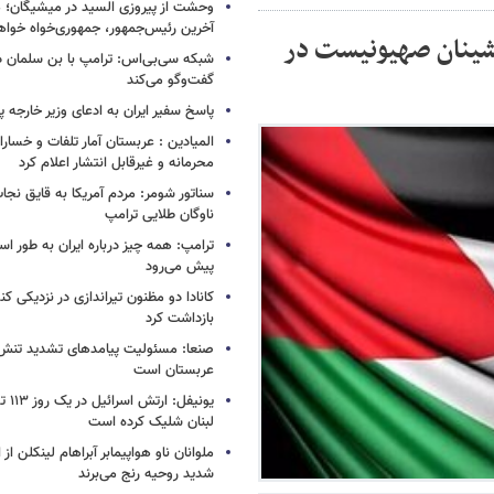
وحشت از پیروزی السید در میشیگان؛ 
آخرین رئیس‌جمهور، جمهوری‌خواه خواه
نشینان صهیونیست در
شبکه سی‌بی‌اس: ترامپ با بن سلمان درب
گفت‌وگو می‌کند
پاسخ سفیر ایران به ادعای وزیر خارجه 
المیادین : عربستان آمار تلفات و خسار
محرمانه و غیرقابل انتشار اعلام کرد
سناتور شومر: مردم آمریکا به قایق نجات 
ناوگان طلایی ترامپ
ترامپ: همه چیز درباره ایران به طور ا
پیش می‌رود
کانادا دو مظنون تیراندازی در نزدیکی کن
بازداشت کرد
صنعا: مسئولیت پیامدهای تشدید تنش 
عربستان است
یونیفل
لبنان شلیک کرده است
ملوانان ناو هواپیمابر آبراهام لینکلن ا
شدید روحیه رنج می‌برند