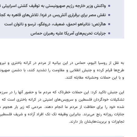
واکنش وزیر خارجه رژیم صهیونیستی به توقیف کشتی اسراییلی 
نقش مصر برای برقراری آتش‌بس در غزه/ تلاش‌های قاهره به کجا
هاآرتص: نتانیاهو احمق، ضعیف، دروغگو، ترسو و ناتوان است
جزئیات تحریم‌های آمریکا علیه رهبران حماس
به نقل از روسیا الیوم، حماس در این بیانیه از مردم در کرانه باختری و نیر
طرح‌ها قیام کرده و جنبش انقلابی و مقاومت را تشدید کنند، با دشمن صهیون
و با این حملات وحشیانه مقابله کنند.
این جنبش تاکید کرد: این حملات خطرناک که مردم ما و حضور آنها را در سرزم
تشکیلات خودگردان فلسطین و سرویس‌های امنیتی در کرانه باختری است که د
شده خود را برای حفاظت از مردم ما انجام دهند. مردمی که زیر بار هجوم 
جنایات روزانه رنج می‌برند. بنابراین وظیفه تک تک افراد آزاده و شریف فلسطی
تجاوزات و بربریت‌هایشان باز دارند.