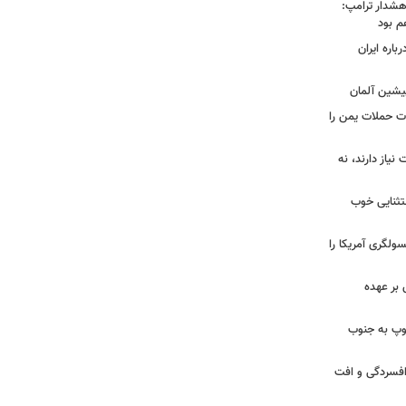
هشدار ترامپ:
م بود
اره ایران
پیشین آلمان
ات حملات یمن را
نیاز دارند، نه
ستثنایی خوب
سولگری آمریکا را
بر عهده
: ارتش اسرائیل در یک روز ۱۱۳ توپ به جنوب
ز افسردگی و افت