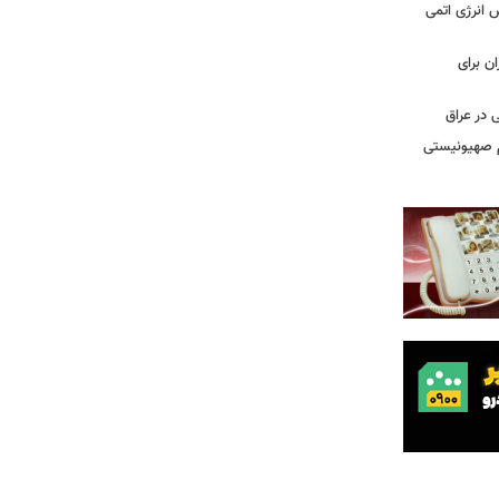
س انرژی اتمی
ن برای
 در عراق
یم صهیونیستی