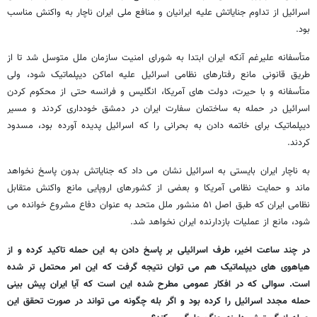
اسرائیل از تداوم جنایاتش علیه ایرانیان و منافع ملی ایران ناچار به واکنش مناسب
بود.
متأسفانه علیرغم آنکه ایران ابتدا به شورای امنیت سازمان ملل متوسل شد تا از
طریق قانونی مانع رفتارهای نظامی اسرائیل علیه اماکن دیپلماتیک شود، ولی
متأسفانه و با حیرت، دولت های آمریکا، انگلیس و فرانسه حتی از محکوم کردن
اسرائیل در حمله به ساختمان سفارت ایران در دمشق خودداری کردند و مسیر
دیپلماتیک برای خاتمه دادن به بحرانی را که اسرائیل پدیده آورده بود، مسدود
کردند.
به ناچار ایران بایستی به اسرائیل نشان می داد که جنایاتش بدون پاسخ نخواهد
ماند و حمایت نظامی آمریکا و بعضی از کشورهای اروپایی مانع واکنش متقابل
نظامی ایران که طبق اصل ۵۱ منشور ملل متحد به عنوان دفاع مشروع خوانده می
شود، مانع از عملیات بازدارنده ایران نخواهد شد.
در چند ساعت اخیر، طرف اسرائیلی بر پاسخ دادن به این حمله تاکید کرده و از
هیاهوی های دیپلماتیک هم می توان نتیجه گرفت که این امر محتمل تر شده
است. سوالی که در افکار عمومی مطرح شده این است که آیا ایران پیش بینی
حمله مجدد اسرائیل را کرده بود و اگر بله چگونه می تواند در صورت تحقق این