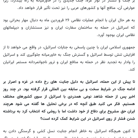
بر جنگ و کشتار در نوار غزه، جنگ جدیدی را در خاورمیانه به راه بیندازد، زیرا
عوارض آن، منافع آنها و کشورهای عربی را نیز تحت تأثیر قرار خواهد داد.
به هر حال ایران با انجام عملیات نظامی ۲۶ فروردین ماه به دنبال مهار بحرانی بود
که اسرائیل در حمله به ساختمان سفارت ایران و نیز مستشاران و دیپلماتهای
نظامی ایران بوجود آورد.
جمهوری اسلامی ایران با چنین پاسخی به جنایات اسرائیل، در واقع می خواهد تا از
افزایش تنش توسط اسرائیل و گسترش جنگ به خاورمیانه جلوگیری کند و اسرائیل
را وادار به تجدید نظر در حمله به منافع ایران و ترور ناجوانمردانه مستمر ایرانیان
کند.
تا پیش از این حمله، اسرائیل به دلیل جنایت های رخ داده در غزه و اصرار بر
ادامه جنگ در شرایط سخت و بی سابقه بین المللی قرار گرفته بود. در چند روز
اخیر پس از حمله شاهد نوعی همدردی با اسرائیل از سوی کشورهای مختلف
هستیم. فکر می کنید طبق آنچه که در برخی تحلیل ها گفته می شود هرچند
ایران حق مشروع برای دفاع از خود داشت اما با روشی که انتخاب کرد به برداشته
شدن فشار از روی اسرائیل در این شرایط کمک کرده است؟
تا کنون هیچگاه اسرائیل به خاطر انجام جنایت نسل کشی و گرسنگی دادن به