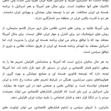
توجه داشت که استراتژی آمریکا و اسرائیل علیه ایران تقریباً یکی است، ولی گاهی
تاکتیک های آنها متفاوت است. برای مثال هم آمریکا و هم اسرائیل با برنامه
هسته ای ایران مخالفند. هر دو با توسعه توان موشکی و پهپادی ایران دشمنند.
هر دو با قدرت یافتن ایران در منطقه سر ناسازگاری دارند.
ولی آمریکا علاوه بر روش های خشن نظامی مثل ترور سردار قاسم سلیمانی، از
روش های دیپلماتیک نیز برای کنترل و مهار ایران غافل نیست. برای مثال آمریکا
معتقد بود که با توافق برجام می توان برنامه هسته ای ایران را مدیریت کرد، اما
اسرائیل معتقد به انهدام برنامه هسته ای ایران از طریق حملات نظامی و دوری از
توافق سیاسی است.
به هر حال سالیان درازی است که آمریکا و متحدانش افزایش تحریم ها را به
منظور تداوم فشار اقتصادی بر ایران در دستور کار خود قرار داده اند. اما آمریکا
توجه دارد که توسعه فناوری هسته ای و صنایع موشکی و بهره گیری از
هواپیماهای بدون سرنشین، همگی در شرایط تحریم های سخت رخ داده و ایران
همچنان توانسته است بر توانایی علمی و صنعتی خود در این حوزه ها بیفزاید.
ولی اسرائیل بر این باور است که افزایش فشارهای اقتصادی می تواند معیشت
مردم را در تنگنا قرار دهد و فشار اجتماعی را علیه دولت ایران افزایش دهد.
بنابراین، با انزوای سیاسی و تداوم فشارهای اقتصادی، می توان اولویت های