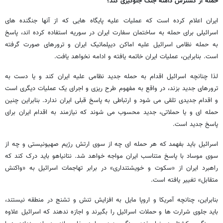
حمله از گسترش دامنه جنگ جلوگیری کند؟
ایران اعلام کرده است که عملیات علیه پایگاه هایی که از آنها جنگنده های
اسرائیلی برای حمله به ساختمان سفارت ایران در سوریه استفاده کرده اند، پاسخ
به حمله نظامی اسرائیل علیه اماکن دیپلماتیک ایران و ترورهای صورت گرفته
است. بنابراین، عملیات ایران خاتمه یافته و ادامه نخواهد یافت.
لذا چنانچه اسرائیل اقدام به حمله جدید نظامی علیه ایران کند و یا دست به
ترورهای جدید بزند، در واقع به مفهوم طرح ریزی و اجرای یک عملیات دیگری است
و اقدام جدیدی تلقی می شود و ارتباطی به پاسخ قبلی ایران ندارد. بنابراین چنین
حمله ای و یا حملاتی، جدید محسوب می شوند که نیازمند به اقدام ایران برای
پاسخ جدید است.
اسرائیل باید بفهمد که هر حمله ای چه از سوی ارتش رژیم صهیونیستی و چه از
سوی موساد با پاسخ متناسب ایران مواجه خواهد شد. نتانیاهو باید درک کند که
راهبرد ایران از «سکوت و خویشتنداری» در برابر تهاجمات اسرائیل به «واکنش
متقابل» تغییر یافته است.
بنابراین، چنانچه آمریکا و اروپا مایل به افزایش تنش و تشنج در منطقه نیستند،
باید جلوی شرارت ها و حملات اسرائیل را بگیرند و اجازه ندهند که اسرائیل علاوه