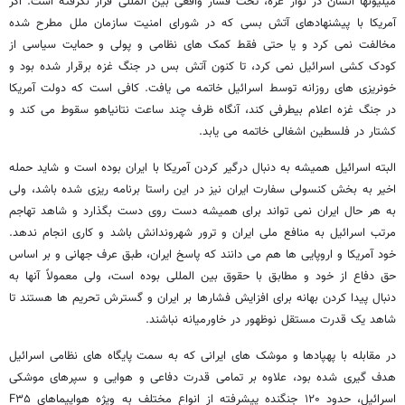
میلیونها انسان در نوار غزه، تحت فشار واقعی بین المللی قرار نگرفته است. اگر
آمریکا با پیشنهادهای آتش بسی که در شورای امنیت سازمان ملل مطرح شده
مخالفت نمی کرد و یا حتی فقط کمک های نظامی و پولی و حمایت سیاسی از
کودک کشی اسرائیل نمی کرد، تا کنون آتش بس در جنگ غزه برقرار شده بود و
خونریزی های روزانه توسط اسرائیل خاتمه می یافت. کافی است که دولت آمریکا
در جنگ غزه اعلام بیطرفی کند، آنگاه ظرف چند ساعت نتانیاهو سقوط می کند و
کشتار در فلسطین اشغالی خاتمه می یابد.
البته اسرائیل همیشه به دنبال درگیر کردن آمریکا با ایران بوده است و شاید حمله
اخیر به بخش کنسولی سفارت ایران نیز در این راستا برنامه ریزی شده باشد، ولی
به هر حال ایران نمی تواند برای همیشه دست روی دست بگذارد و شاهد تهاجم
مرتب اسرائیل به منافع ملی ایران و ترور شهروندانش باشد و کاری انجام ندهد.
خود آمریکا و اروپایی ها هم می دانند که پاسخ ایران، طبق عرف جهانی و بر اساس
حق دفاع از خود و مطابق با حقوق بین المللی بوده است، ولی معمولاً آنها به
دنبال پیدا کردن بهانه برای افزایش فشارها بر ایران و گسترش تحریم ها هستند تا
شاهد یک قدرت مستقل نوظهور در خاورمیانه نباشند.
در مقابله با پهپادها و موشک های ایرانی که به سمت پایگاه های نظامی اسرائیل
هدف گیری شده بود، علاوه بر تمامی قدرت دفاعی و هوایی و سپرهای موشکی
اسرائیل، حدود ۱۲۰ جنگنده پیشرفته از انواع مختلف به ویژه هواپیماهای F۳۵