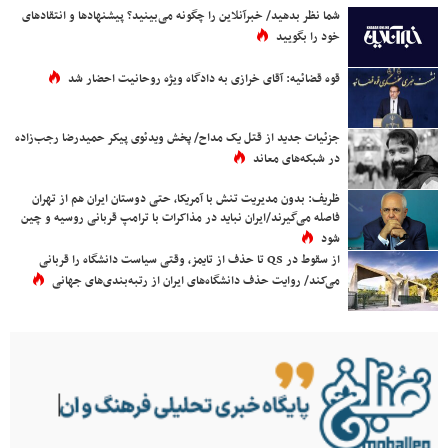
شما نظر بدهید/ خبرآنلاین را چگونه می‌بینید؟ پیشنهادها و انتقادهای
خود را بگویید
قوه قضائیه: آقای خرازی به دادگاه ویژه روحانیت احضار شد
جزئیات جدید از قتل یک مداح/ پخش ویدئوی پیکر حمیدرضا رجب‌زاده
در شبکه‌های معاند
ظریف: بدون مدیریت تنش با آمریکا، حتی دوستان ایران هم از تهران
فاصله می‌گیرند/ایران نباید در مذاکرات با ترامپ قربانی روسیه و چین
شود
از سقوط در QS تا حذف از تایمز، وقتی سیاست دانشگاه را قربانی
می‌کند/ روایت حذف دانشگاه‌های ایران از رتبه‌بندی‌های جهانی