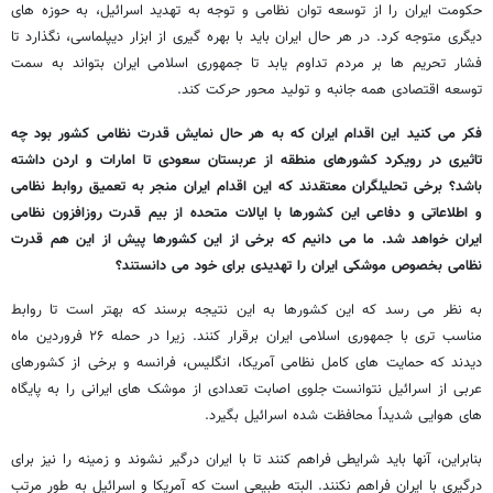
حکومت ایران را از توسعه توان نظامی و توجه به تهدید اسرائیل، به حوزه های
دیگری متوجه کرد. در هر حال ایران باید با بهره گیری از ابزار دیپلماسی، نگذارد تا
فشار تحریم ها بر مردم تداوم یابد تا جمهوری اسلامی ایران بتواند به سمت
توسعه اقتصادی همه جانبه و تولید محور حرکت کند.
فکر می کنید این اقدام ایران که به هر حال نمایش قدرت نظامی کشور بود چه
تاثیری در رویکرد کشورهای منطقه از عربستان سعودی تا امارات و اردن داشته
باشد؟ برخی تحلیلگران معتقدند که این اقدام ایران منجر به تعمیق روابط نظامی
و اطلاعاتی و دفاعی این کشورها با ایالات متحده از بیم قدرت روزافزون نظامی
ایران خواهد شد. ما می دانیم که برخی از این کشورها پیش از این هم قدرت
نظامی بخصوص موشکی ایران را تهدیدی برای خود می دانستند؟
به نظر می رسد که این کشورها به این نتیجه برسند که بهتر است تا روابط
مناسب تری با جمهوری اسلامی ایران برقرار کنند. زیرا در حمله ۲۶ فروردین ماه
دیدند که حمایت های کامل نظامی آمریکا، انگلیس، فرانسه و برخی از کشورهای
عربی از اسرائیل نتوانست جلوی اصابت تعدادی از موشک های ایرانی را به پایگاه
های هوایی شدیداً محافظت شده اسرائیل بگیرد.
بنابراین، آنها باید شرایطی فراهم کنند تا با ایران درگیر نشوند و زمینه را نیز برای
درگیری با ایران فراهم نکنند. البته طبیعی است که آمریکا و اسرائیل به طور مرتب