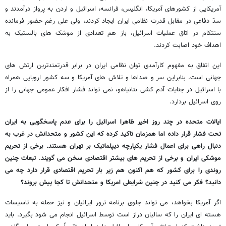
آمریکایی از کشورهای آمریکا، انگلیس، فرانسه، اسرائیل و اردن به پرواز درآمدند و
سدّ دفاعی در مقابل قدرت نظامی ایران ایجاد کردند، ولی علی رغم حضور فرمانده
سنتکام در اتاق عملیات اسرائیل، باز هم تعدادی از موشک های بالستیک به
اهداف خود اصابت کردند.
این اتفاق به مفهوم کارآمدی توان نظامی ایران در برابر قدرتمندترین ارتش های
جهانی است. بنابراین سر و صداها و تلاش های آمریکا و سه کشور اروپایی همراه
با اسرائیل در جنایات آدم کشی نتانیاهو، نمی تواند فشار افکار عمومی جهانی را از
روی اسرائیل بردارد.
ایالات متحده در چند روز اخیر ظاهرا اسرائیل را برای عدم پاسخگویی به ایران
تحت فشار قرار داده اما همزمان تاکید کرده که این کشور و متحدانش در غرب به
دنبال راهی برای اعمال فشار یکپارچه دیپلماتیک بر تهران هستند. برخی از تحریم
موشکی ایران و برخی از تحریم های بیشتر اقتصادی سخن می گویند. تبعات چنین
روندی را برای کشور که هم اکنون هم زیر بار تحریم اقتصادی قرار دارد چه می
دانید؟ فکر می کنید در چنین شرایطی امریکا و متحدانش تا کجا پیش بروند؟
اگر آمریکا بخواهد، می تواند جلوی برنامه ترور ایرانیان و نیز حمله به تاسیسات
هسته ای ایران را که سالیان دراز است توسط اسرائیل انجام می شود بگیرد. باید