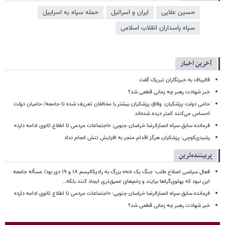
حسین علایی
ایران و اسرائیل
حمله سپاه به اسراییل
سپاه پاسداران انقلاب اسلامی
آخرین اخبار
قالیباف به خبرنگاران تبریک گفت
خبر شهادت رهبر چه زمانی قطعی شد؟
حامی دولت پزشکیان: وفاق پزشکیان بیشتر با مخالفان تعریف شده تا جامعه/ حامیان دولت
احساس می‌کنند کمتر دیده شده‌اند
فرمانده سابق سپاه انصارالرضا خراسان جنوبی: «اجتماعات مردمی تا اطلاع ثانوی ادامه دارد»
رشیدی‌کوچی: پزشکیان هرگز اقدام منجر به افزایش تنش انجام نداد
پربیننده‌ترین
فعال سیاسی اصلاح طلب: جنگ یک «نه» بزرگ به رادیکالیسم ۱۸ و ۱۹ دی بود/ مسأله جامعه
این نبود که پهلوی‌گراها بیایند و زخم‌های عمیق‌تری ایجاد کنند بلکه...
فرمانده سابق سپاه انصارالرضا خراسان جنوبی: «اجتماعات مردمی تا اطلاع ثانوی ادامه دارد»
خبر شهادت رهبر چه زمانی قطعی شد؟