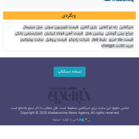
وبگردی
خبرآنلاین
راه نو آنلاین
بازی آنلاین
قیمت تلویزیون سونی
مبل مینیمال
جراح بینی گوشتی
پرشین هتل
قیمت آهن فولاد ایرانیان
اعتبارسنجی بانکی
قیمت طلا امروز
بلیط قطار
شرکت رادوکو
قیمت پروفیل
سایت یوتوتایمز
خرید اکانت chatgpt
نسخه دسکتاپ
تمامی حقوق این سایت برای خبرآنلاین محفوظ است. نقل مطالب با ذکر منبع بلامانع است.
Copyright © 2025 khabaronline News Agancy, All rights reserved
طراحی و تولید: نستوه