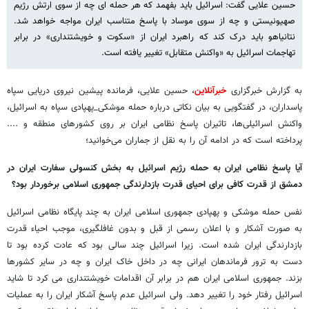
حسین علایی گفت: اسرائیل باید بفهمد که هر حمله ای چه از سوی ارتش رژیم
صهیونیستی و چه از سوی موساد با پاسخ متناسب ایران مواجه خواهد شد.
نتانیاهو باید درک کند که راهبرد ایران از «سکوت و خویشتنداری» در برابر
تهاجمات اسرائیل به «واکنش متقابل» تغییر یافته است.
به گزارش خبرگزاری
خبرآنلاین
، حسین علایی، فرمانده پیشین نیروی دریایی سپاه
پاسداران، در گفتگویی به بیان نکاتی درباره حمله موشکی_پهپادی سپاه به اسرائیل،
واکنش اسرائیلی‌ها، تاثیران پاسخ نظامی ایران بر روی کشورهای منطقه و ....
پرداخته است که در ادامه آن را به نقل از جماران می‌خوانید؛
آیا پاسخ نظامی ایران به حمله رژیم اسرائیل به بخش کنسولی سفارت ایران در
دمشق از قدرت کافی برای احیای قدرت بازدارندگی جمهوری اسلامی برخوردار بود؟
نفس حمله موشکی و پهپادی جمهوری اسلامی ایران به چند پایگاه نظامی اسرائیل
به صورت آشکار و با اعلان رسمی از قبل و بدون غافلگیری، موجب احیاء قدرت
بازدارندگی ایران شده است. زیرا اسرائیل چند سالی بود که عادت کرده بود تا
دست به ترور فرماندهان ایرانی چه در داخل خاک ایران و چه در سایر کشورها
بزند. جمهوری اسلامی ایران هم در برابر آن اقدامات خویشتنداری می کرد تا شاید
اسرائیل رفتار خود را تغییر دهد. ولی اسرائیل عدم پاسخ آشکار ایران را به عملیات