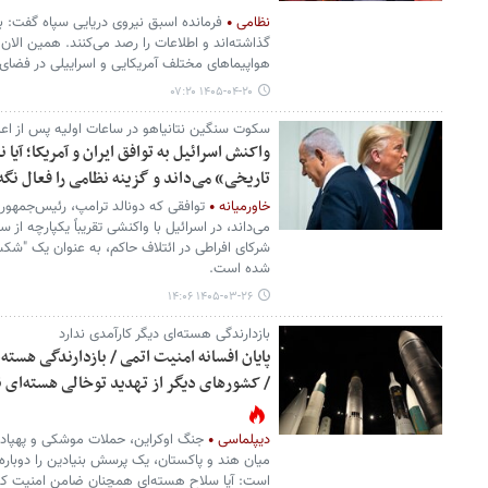
نظامی
فرمانده اسبق نیروی دریایی سپاه گفت: با
گذاشته‌اند و اطلاعات را رصد می‌کنند. همین ال
هواپیماهای مختلف آمریکایی و اسراییلی در فض
۱۴۰۵-۰۴-۲۰ ۰۷:۲۰
سکوت سنگین نتانیاهو در ساعات اولیه پس از اعل
واکنش اسرائیل به توافق ایران و آمریکا؛ آیا ن
تاریخی» می‌داند و گزینه نظامی را فعال نگه
خاورمیانه
توافقی که دونالد ترامپ، رئیس‌جمهور آ
می‌داند، در اسرائیل با واکنشی تقریباً یکپارچه از
شرکای افراطی در ائتلاف حاکم، به عنوان یک "شکس
شده است.
۱۴۰۵-۰۳-۲۶ ۱۴:۰۶
بازدارندگی هسته‌ای دیگر کارآمدی ندارد
پایان افسانه امنیت اتمی / بازدارندگی هسته‌
/ کشورهای دیگر از تهدید توخالی هسته‌ای 
دیپلماسی
جنگ اوکراین، حملات موشکی و پهپادی 
میان هند و پاکستان، یک پرسش بنیادین را دوباره د
است: آیا سلاح هسته‌ای همچنان ضامن امنیت کش