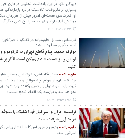
دبیرکل ناتو، در این یادداشت تحلیلی در فارن افرز
بسیاری از مفروضات کلاسیک درباره بازدارندگی هس
او، قدرت‌های هسته‌ای امروز بیش از هر زمان دی
موشکی قرار دارند و تهدید به پاسخ اتمی دیگر آن کا
۱۴۰۵-۰۳-۲۳ ۱۴:۱۹
کارشناس مسائل خاورمیانه در گفتگو با خبرآنلاین:
آسیب‌پذیری مخابره می‌شد
موازنه جدید: پیام قاطع تهران به تل‌آویو و
توافق را از دست داد / ممکن است ناگزیر شو
کنیم
خاورمیانه
جعفر قنادباشی، کارشناس مسائل خاورمیا
کرد: «بسیاری از مردم، چه موافق و چه مخالف، م
گیرد، باید ضربه نهایی و تعیین‌کننده وارد شود؛ 
نخواهد شد و نیازمند یک اقدام قاطع است.»
۱۴۰۵-۰۳-۱۸ ۱۸:۰۰
ترامپ: ایران و اسرائیل فورا شلیک را متوق
در حال پیشرفت است
خاورمیانه
رئیس جمهور آمریکا با انتشار پیامی کو
اسرائیل شد.