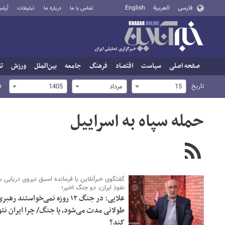
فارسی
العربية
English
تماس با ما
درباره ما
تبلیغات
آرشی
صفحه اصلی
سیاست
اقتصاد
فرهنگ
جامعه
بین‌الملل
ورزش
تا
تاریخ
ف
15
مرداد
1405
حمله سپاه به اسراییل
گفتگوی خبرآنلاین با فرمانده اسبق نیروی دریایی سپا
نفوذِ ایران، دو جنگ اخیر؛
علایی: در جنگ ۱۲ روزه نمی‌خواست
طولانی مدت می‌شود، یا جنگ/ چرا ایران نتوا
کند؟