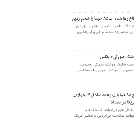
اع رها شده است/ حیفا را شخم زدیم
یشگاه، تاسیسات برق، بنادر و ریل‌های
های ایرانی شخم زده شدند و خبری از رهگیری
 موشک صورتی+ عکس
خواست شلیک موشک صورتی به‌سمت
 تصویری از موشک صورتی با نوشته در
تشریح اقدامات نیروهای مسلح ایران در موج ۹۸ عملیات وعده صادق ۴؛ حملات
یکا در بغداد
لفاظی‌های بی‌ادبانه، گستاخانه و
هد توانست بی‌آبرویی و تحقیر آمریکا،