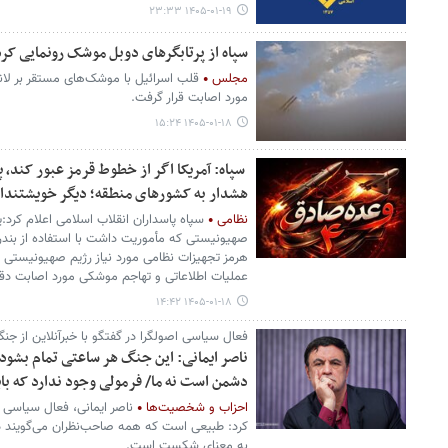
۱۴۰۵-۰۱-۱۹ ۲۳:۳۳
سپاه از پرتابگرهای دوبل موشک رونمایی ک
مجلس
قلب اسرائیل با موشک‌های مستقر بر لا
مورد اصابت قرار گرفت.
۱۴۰۵-۰۱-۱۸ ۱۵:۲۴
سپاه: آمریکا اگر از خطوط قرمز عبور کند، پا
هشدار به کشورهای منطقه؛ دیگر خویشتندا
نظامی
سپاه پاسداران انقلاب اسلامی اعلام کرد:
صهیونیستی که مأموریت داشت با استفاده از بندر «
هرمز تجهیزات نظامی مورد نیاز رژیم صهیونیستی 
عملیات اطلاعاتی و تهاجم موشکی مورد اصابت دقی
۱۴۰۵-۰۱-۱۸ ۱۴:۴۲
فعال سیاسی اصولگرا در گفتگو با خبرآنلاین از جن
ناصر ایمانی: این جنگ هر ساعتی تمام بشود ب
دشمن است نه ما/ فرمولی وجود ندارد که با
احزاب و شخصیت‌ها
ناصر ایمانی، فعال سیاسی اص
کرد: طبیعی است که همه صاحب‌نظران می‌گویند در
به معنای شکست است.