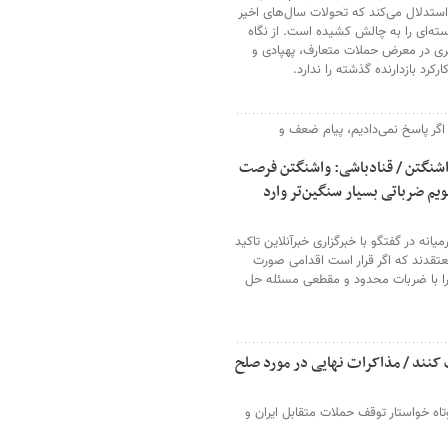
 استدلال می‌کند که تحولات سال‌های اخیر
ته‌ای را به چالش کشیده است. از نگاه
گری در معرض حملات متعارف، پهپادی و
رکرد بازدارنده گذشته را ندارد.
 اگر پاسخ نمی‌دادیم، پیام ضعف و
 واشنگتن / قنادباشی: واشنگتن فرصت
یم ضرباتی بسیار سنگین‌تر وارد
نه در گفتگو با خبرگزاری خبرآنلاین تاکید
عتقدند که اگر قرار است اقدامی صورت
زیرا با ضربات محدود و مقطعی مسئله حل
ف کنند / مذاکرات نهایی در مورد صلح
تاه خواستار توقف حملات متقابل ایران و