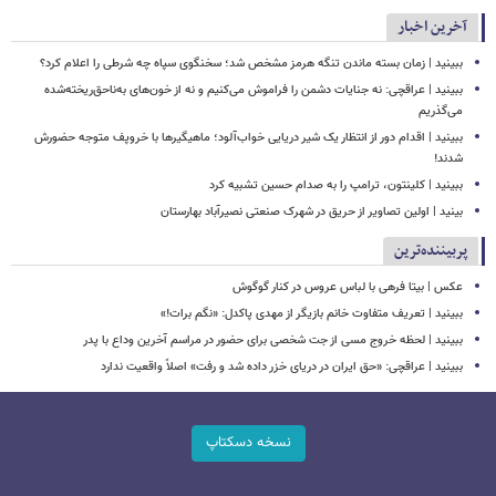
آخرین اخبار
ببینید | زمان بسته ماندن تنگه هرمز مشخص شد؛ سخنگوی سپاه چه شرطی را اعلام کرد؟
ببینید | عراقچی: نه جنایات دشمن را فراموش می‌کنیم و نه از خون‌های به‌ناحق‌ریخته‌شده
می‌گذریم
ببینید | اقدام دور از انتظار یک شیر دریایی خواب‌آلود؛ ماهیگیرها با خروپف متوجه حضورش
شدند!
ببینید | کلینتون، ترامپ را به صدام حسین تشبیه کرد
بینید | اولین تصاویر از حریق در شهرک صنعتی نصیرآباد بهارستان
پربیننده‌ترین
عکس | بیتا فرهی با لباس عروس در کنار گوگوش
ببینید | تعریف متفاوت خانم بازیگر از مهدی پاکدل: «نگم برات!»
ببینید | لحظه خروج مسی از جت شخصی برای حضور در مراسم آخرین وداع با پدر
ببینید | عراقچی: «حق ایران در دریای خزر داده شد و رفت» اصلاً واقعیت ندارد
نسخه دسکتاپ