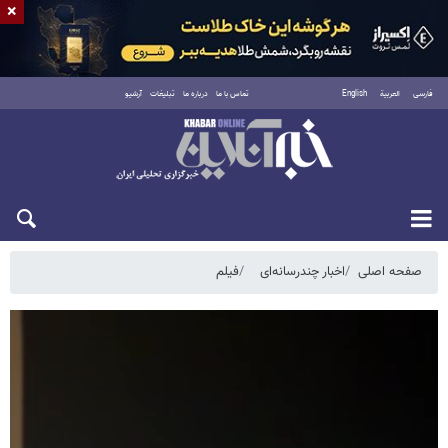
×
فارسی
العربية
English
تماس با ما
درباره ما
تبلیغات
آرشیو
یکشنبه ۱۸ مرداد ۱۴۰۵
صفحه اصلی
اخبار چندرسانه‌ای
فیلم