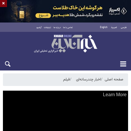
×
فارسی
العربية
English
تماس با ما
درباره ما
تبلیغات
آرشیو
شنبه ۱۷ مرداد ۱۴۰۵
صفحه اصلی
اخبار چندرسانه‌ای
فیلم