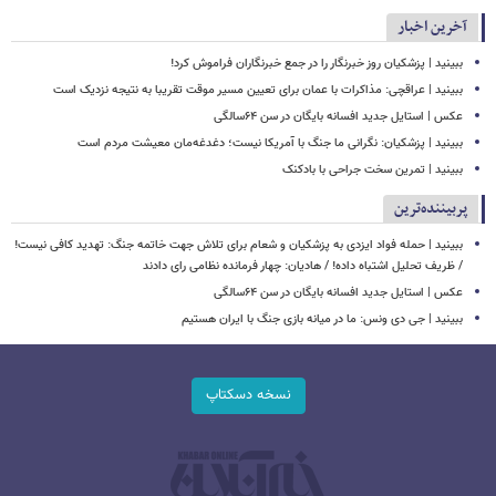
آخرین اخبار
ببینید | پزشکیان روز خبرنگار را در جمع خبرنگاران فراموش کرد!
ببینید | عراقچی: مذاکرات با عمان برای تعیین مسیر موقت تقریبا به نتیجه نزدیک است
عکس | استایل جدید افسانه بایگان در سن ۶۴سالگی
ببینید | پزشکیان: نگرانی ما جنگ با آمریکا نیست؛ دغدغه‌مان معیشت مردم است
ببینید | تمرین سخت جراحی با بادکنک
پربیننده‌ترین
ببینید | حمله فواد ایزدی به پزشکیان و شعام برای تلاش جهت خاتمه جنگ: تهدید کافی نیست!
/ ظریف تحلیل اشتباه داده! / هادیان: چهار فرمانده نظامی رای دادند
عکس | استایل جدید افسانه بایگان در سن ۶۴سالگی
ببینید | جی دی ونس: ما در میانه بازی جنگ با ایران هستیم
نسخه دسکتاپ