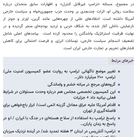
در مجموع، مسئله «ترامپ غیرقابل کنترل» و اظهارات سابق متحدان درباره
سلامت روانی او، اثرات چندبعدی بر وحدت حزب جمهوری‌خواه و سیاست خارجی
آمریکا داشته است. انتقادهای علنی از چهره‌هایی مانند گرین، اوزنز و جونز از
نارضایتی داخلی آغاز شده، به شکاف حزبی و تردید بودجه‌ای منجر گردیده و در
نهایت ظرفیت استراتژیک واشنگتن را محدود کرده است. پیامدهای اصلی شامل
تضعیف انسجام سیاست خارجی، نوسانات انرژی و فرصت احتمالی برای کاهش
فشارهای تحریم بر تجارت خارجی ایران است.
خبرهای مرتبط
تغییر موضع ناگهانی ترامپ به روایت عضو کمیسیون امنیت ملی/
ترامپ ۲۰۰ میلیارد دلار…
گروه‌های مرجع در میانه خشم و واماندگی
این کمیسیون تخصصی مجلس هم درباره وحدت مسئولان در شرایط
فعلی بیانیه داد + جزئیات
اقدام آمریکا علیه عراق معادل گزینه اتمی است/ ابزار باج‌خواهی برای
فاصله‌گیری از تهران
پاسخ ترامپ به استفاده از سلاح هسته‌ای در جنگ با ایران / او در
پاسخ به زمان پایان…
ترامپ: آتش‌بس در لبنان ۳ هفته تمدید شد/ در آینده نزدیک میزبان