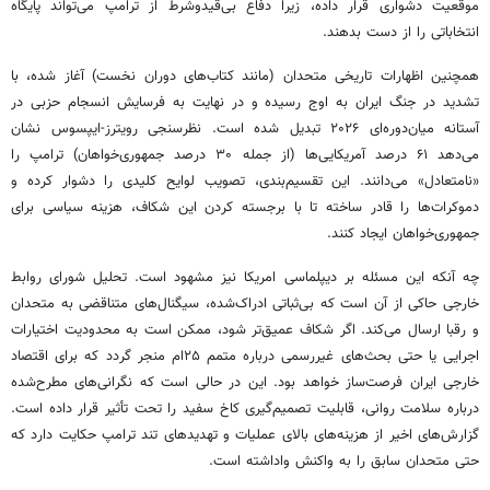
موقعیت دشواری قرار داده، زیرا دفاع بی‌قیدوشرط از ترامپ می‌تواند پایگاه
انتخاباتی را از دست بدهند.
همچنین اظهارات تاریخی متحدان (مانند کتاب‌های دوران نخست) آغاز شده، با
تشدید در جنگ ایران به اوج رسیده و در نهایت به فرسایش انسجام حزبی در
آستانه میان‌دوره‌ای ۲۰۲۶ تبدیل شده است. نظرسنجی رویترز-ایپسوس نشان
می‌دهد ۶۱ درصد آمریکایی‌ها (از جمله ۳۰ درصد جمهوری‌خواهان) ترامپ را
«نامتعادل» می‌دانند. این تقسیم‌بندی، تصویب لوایح کلیدی را دشوار کرده و
دموکرات‌ها را قادر ساخته تا با برجسته کردن این شکاف، هزینه سیاسی برای
جمهوری‌خواهان ایجاد کنند.
چه آنکه این مسئله بر دیپلماسی امریکا نیز مشهود است. تحلیل شورای روابط
خارجی حاکی از آن است که بی‌ثباتی ادراک‌شده، سیگنال‌های متناقضی به متحدان
و رقبا ارسال می‌کند. اگر شکاف عمیق‌تر شود، ممکن است به محدودیت اختیارات
اجرایی یا حتی بحث‌های غیررسمی درباره متمم ۲۵ام منجر گردد که برای اقتصاد
خارجی ایران فرصت‌ساز خواهد بود. این در حالی است که نگرانی‌های مطرح‌شده
درباره سلامت روانی، قابلیت تصمیم‌گیری کاخ سفید را تحت تأثیر قرار داده است.
گزارش‌های اخیر از هزینه‌های بالای عملیات و تهدیدهای تند ترامپ حکایت دارد که
حتی متحدان سابق را به واکنش واداشته است.