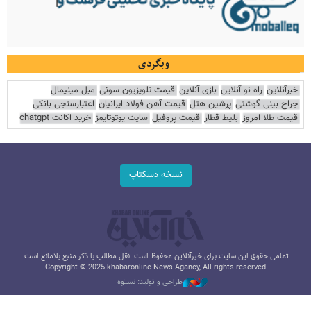
وبگردی
خبرآنلاین
راه نو آنلاین
بازی آنلاین
قیمت تلویزیون سونی
مبل مینیمال
جراح بینی گوشتی
پرشین هتل
قیمت آهن فولاد ایرانیان
اعتبارسنجی بانکی
قیمت طلا امروز
بلیط قطار
قیمت پروفیل
سایت یوتوتایمز
خرید اکانت chatgpt
نسخه دسکتاپ
تمامی حقوق این سایت برای خبرآنلاین محفوظ است. نقل مطالب با ذکر منبع بلامانع است.
Copyright © 2025 khabaronline News Agancy, All rights reserved
طراحی و تولید: نستوه