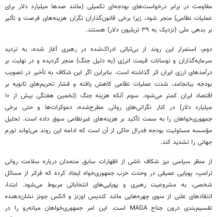
مقاومت در برابر درخواست‌های بودجه‌ای تکمیلی (مانند صدها میلیارد دلار برای
عملیات نظامی) منجر شود، زیرا برخی قانون‌گذاران نگران هزینه‌های فرصت و تأثیر
بر بدهی ملی (نزدیک به ۳۹ تریلیون دلار) هستند.
دوم، استمرار این روند از بی‌ثباتی ادراک‌شده در رهبری آغاز شده، به تردید
سرمایه‌گذاران و نوسانات قیمت انرژی (به دلیل جنگ) منجر گردیده و در نهایت بر
درآمدهای ارزی ایران اثر گذاشته است. بنابراین اگر این شکاف به تأخیر در تصویب
بودجه بیانجامد، شدت عملیات نظامی کاهش یافته و فشار تحریم‌های ثانویه بر
اقتصاد ایران کمتر می‌شود. سوم آنکه هزینه جنگ (تخمین هفتگی بیش از ۱۰
میلیارد دلار) در کنار نگرانی‌های روانی مطرح‌شده، دموکرات‌ها و حتی برخی
جمهوری‌خواهان را به سمت تأکید بر هزینه‌های غیرنظامی سوق داده است. تحلیل
مؤسسه مسئولیت بودجه فدرال حاکی از آن است که ادامه این روند می‌تواند تورم
جهانی را تشدید کند.
از منظر سیاسی نیز شکاف ناشی از اظهارات سابق متحدان درباره سلامت روانی
ترامپ، پویایی عمیقی در وحدت حزب جمهوری‌خواه ایجاد کرده که فراتر از مسائل
شخصی، به مشروعیت رهبری و پویایی‌های انتخاباتی مربوط می‌شود. ابتدا،
انتقادهای علنی از سوی چهره‌هایی مانند کندیس اوزنز و الکس جونز نشان‌دهنده
تقسیم‌بندی درون جناح MAGA است. این امر جمهوری‌خواهان میانه‌رو را در