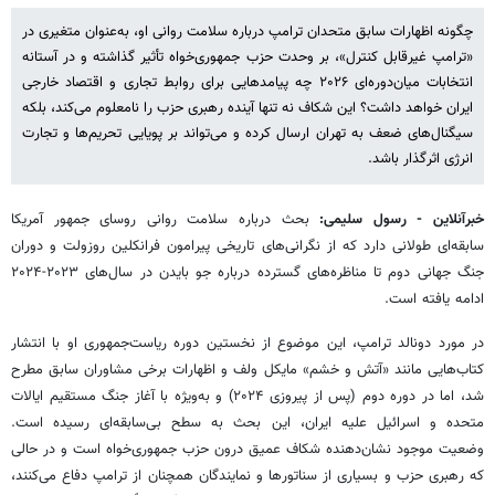
چگونه اظهارات سابق متحدان ترامپ درباره سلامت روانی او، به‌عنوان متغیری در
«ترامپ غیرقابل کنترل»، بر وحدت حزب جمهوری‌خواه تأثیر گذاشته و در آستانه
انتخابات میان‌دوره‌ای ۲۰۲۶ چه پیامدهایی برای روابط تجاری و اقتصاد خارجی
ایران خواهد داشت؟ این شکاف نه تنها آینده رهبری حزب را نامعلوم می‌کند، بلکه
سیگنال‌های ضعف به تهران ارسال کرده و می‌تواند بر پویایی تحریم‌ها و تجارت
انرژی اثرگذار باشد.
خبرآنلاین - رسول سلیمی:
بحث درباره سلامت روانی روسای جمهور آمریکا
سابقه‌ای طولانی دارد که از نگرانی‌های تاریخی پیرامون فرانکلین روزولت و دوران
جنگ جهانی دوم تا مناظره‌های گسترده درباره جو بایدن در سال‌های ۲۰۲۳-۲۰۲۴
ادامه یافته است.
در مورد دونالد ترامپ، این موضوع از نخستین دوره ریاست‌جمهوری او با انتشار
کتاب‌هایی مانند «آتش و خشم» مایکل ولف و اظهارات برخی مشاوران سابق مطرح
شد، اما در دوره دوم (پس از پیروزی ۲۰۲۴) و به‌ویژه با آغاز جنگ مستقیم ایالات
متحده و اسرائیل علیه ایران، این بحث به سطح بی‌سابقه‌ای رسیده است.
وضعیت موجود نشان‌دهنده شکاف عمیق درون حزب جمهوری‌خواه است و در حالی
که رهبری حزب و بسیاری از سناتورها و نمایندگان همچنان از ترامپ دفاع می‌کنند،