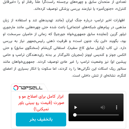
تعدادی از متحدان سابق و چهره‌های برجسته راست‌گرا علناً رفتار او را «غیرقابل
کنترل»، «جنون‌آمیز» یا نیازمند بررسی پزشکی توصیف کرده‌اند.
اظهارات اخیر ترامپ درباره جنگ ایران (مانند تهدیدهای تند و استفاده از زبان
مذهبی در پیام‌های شبکه‌های اجتماعی) باعث شده حتی چهره‌هایی مانند مارجوری
تیلور گرین (نماینده سابق جمهوری‌خواه جورجیا) که زمانی از حامیان سرسخت او
بود، بگویند «این یک جنون است» و ظرفیت ذهنی رئیس‌جمهور نیاز به بررسی
دارد. تی کاب (وکیل سابق کاخ سفید)، استفانی گریشام (سخنگوی سابق) و حتی
الکس جونز و کندیس اوونز (مجریان تاثیرگذار بر بدنه رای‌دهندگان ترامپ و حامی
پیشین او) نیز وضعیت ترامپ را غیر عادی توصیف کردند. جمهوری‌خواهان مانند
سناتور ریک اسکات این نگرانی‌ها را رد کردند، اما سکوت یا انکار بسیاری از اعضای
کنگره، نشانه‌ای از تنش داخلی است.
ابزار کامل برای اصلاح مو و
صورت (قیمت رو ببینی باور
نمیکنی!)
باتخفیف بخر