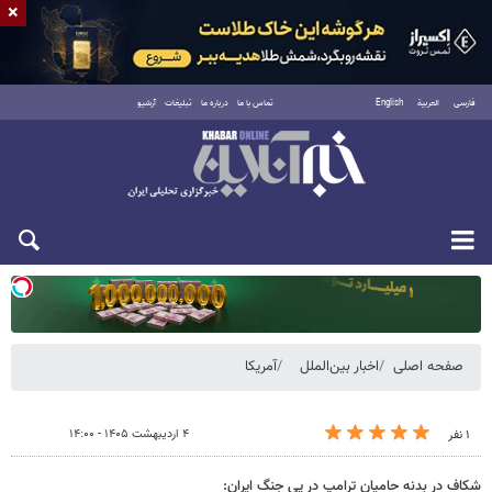
×
فارسی
العربية
English
تماس با ما
درباره ما
تبلیغات
آرشیو
دوشنبه ۱۹ مرداد ۱۴۰۵
صفحه اصلی
اخبار بین‌الملل
آمریکا
۴ اردیبهشت ۱۴۰۵ - ۱۴:۰۰
۱ نفر
شکاف در بدنه حامیان ترامپ در پی جنگ ایران: