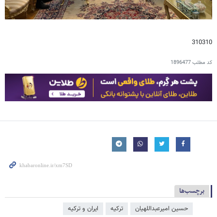
310310
کد مطلب
1896477
برچسب‌ها
حسین امیرعبداللهیان
ترکیه
ایران و ترکیه