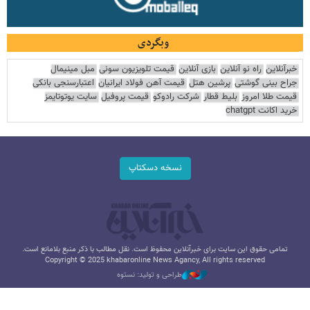
وبگردی
خبرآنلاین
راه نو آنلاین
بازی آنلاین
قیمت تلویزیون سونی
مبل مینیمال
جراح بینی گوشتی
پرشین هتل
قیمت آهن فولاد ایرانیان
اعتبارسنجی بانکی
قیمت طلا امروز
بلیط قطار
شرکت رادوکو
قیمت پروفیل
سایت یوتوتایمز
خرید اکانت chatgpt
نسخه دسکتاپ
تمامی حقوق این سایت برای خبرآنلاین محفوظ است. نقل مطالب با ذکر منبع بلامانع است.
Copyright © 2025 khabaronline News Agancy, All rights reserved
طراحی و تولید: نستوه