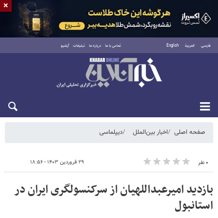
×
فارسی
العربية
English
تماس با ما
درباره ما
تبلیغات
آرشیو
یکشنبه ۱۸ مرداد ۱۴۰۵
صفحه اصلی
اخبار بین‌الملل
دیپلماسی
۲۹ فروردین ۱۴۰۳ - ۱۸:۵۶
۰ نفر
بازدید امیرعبداللهیان از سرکنسولگری ایران در
استانبول