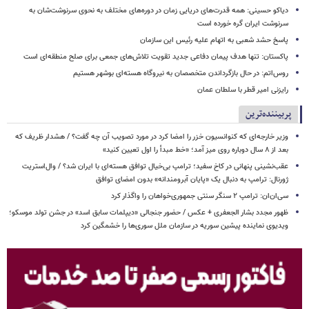
دیاکو حسینی: همه قدرت‌های دریایی زمان در دوره‌های مختلف به نحوی سرنوشت‌شان به
سرنوشت ایران گره خورده است
پاسخ حشد شعبی به اتهام‌ علیه رئیس این سازمان
پاکستان: تنها هدف پیمان دفاعی جدید تقویت تلاش‌های جمعی برای صلح منطقه‌ای است
روس‌اتم: در حال بازگرداندن متخصصان به نیروگاه هسته‌ای بوشهر هستیم
رایزنی امیر قطر با سلطان عمان
پربیننده‌ترین
وزیر خارجه‌ای که کنوانسیون خزر را امضا کرد در مورد تصویب آن چه گفت؟ / هشدار ظریف که
بعد از ۸ سال دوباره روی میز آمد؛ «خط مبدأ را اول تعیین کنید»
عقب‌نشینی پنهانی در کاخ سفید؛ ترامپ بی‌خیال توافق هسته‌ای با ایران شد؟ / وال‌استریت
ژورنال: ترامپ به دنبال یک «پایان آبرومندانه» بدون امضای توافق
سی‌ان‌ان: ترامپ ۲ سنگر سنتی جمهوری‌خواهان را واگذار کرد
ظهور مجدد بشار الجعفری + عکس / حضور جنجالی «دیپلمات سابق اسد» در جشن تولد موسکو؛
ویدیوی نماینده پیشین سوریه در سازمان ملل سوری‌ها را خشمگین کرد