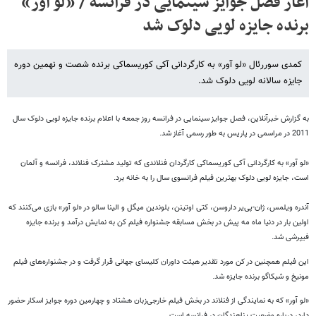
آغاز فصل جوایز سینمایی در فرانسه / «لو آور»
برنده جایزه لویی دلوک شد
کمدی سوررئال «لو آور» به کارگردانی آکی کوریسماکی برنده شصت و نهمین دوره
جایزه سالانه لویی دلوک شد.
به گزارش خبرآنلاین، فصل جوایز سینمایی در فرانسه روز جمعه با اعلام برنده جایزه لویی دلوک سال
2011 در مراسمی در پاریس به طور رسمی آغاز شد.
«لو آور» به کارگردانی آکی کوریسماکی کارگردان فنلاندی که تولید مشترک فنلاند، فرانسه و آلمان
است، جایزه لویی دلوک بهترین فیلم فرانسوی سال را به خانه برد.
آندره ویلمس، ژان‌-‌پی‌یر داروسن، کتی اوتینن، بلوندین میگل و الینا سالو در «لو آور» بازی می‌کنند که
اولین بار در دنیا ماه مه پیش در بخش مسابقه جشنواره فیلم کن به نمایش درآمد و برنده جایزه
فیپرشی شد.
این فیلم همچنین در کن مورد تقدیر هیئت داوران کلیسای جهانی قرار گرفت و در جشنواره‌های فیلم
مونیخ و شیکاگو برنده جایزه شد.
«لو آور» که به نمایندگی از فنلاند در بخش فیلم خارجی‌زبان هشتاد و چهارمین دوره جوایز اسکار حضور
دارد، درباره وضعیت پناهندگان در فرانسه است.