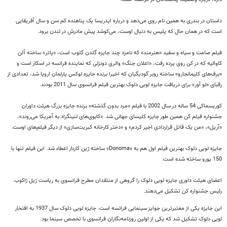
داستان در بندری به همین نام روی می‌دهد و درباره ایدریسا یک پناهنده کم سن و سال آفریقایی
است که در همان حال که پلیس به دنبال اوست، می‌کوشد پیش مادرش در لندن برود.
فیلم صامت و سیاه و سفید «هنرمند» که نامزد چند جایزه گلدن گلوب است، «پاتر» ساخته آلن
کاوالیه که در کن روی پرده رفت، «اعلان جنگ» والری دونزلی که نماینده فرانسه در اسکار است و
«برف‌های کلیمانجارو» ساخته روبر گودیگیان که اخیرا برنده جایزه لوکس پارلمان اروپا شد، تعدادی از
رقبای «لو آور» برای دریافت جایزه لویی دلوک بهترین فیلم فرانسوی سال 2011 بودند.
کوریسماکی 54 ساله در سال 2002 با فیلم «مرد بدون گذشته» برنده جایزه بزرگ هیئت داوران
جشنواره فیلم کن همین طور جایزه کلیسای جهانی شد. «کابوی‌های لنینگراد به آمریکا می‌روند»،
«آریل»، «من یک قاتل قراردادی اجیر کردم» و «دختر کارخانه کبریت‌سازی» از دیگر فیلم‌های اوست.
جایزه لویی دلوک بهترین فیلم اول هم به «
Donoma
» ساخته ژین کارنار اعطاء شد. این فیلم تنها با
150 یورو ساخته شده است.
اعضای هیئت داوری جایزه لویی دلوک را گروهی از منتقدان مطرح فرانسوی به ریاست ژیل ژاکوب
رئیس جشنواره کن تشکیل می‌دهند.
این جایزه یکی از معتبرترین جوایز سینمایی فرانسه است. جایزه لویی دلوک سال 1937 به افتخار
لویی دلوک تشکیل شد که یکی از اولین روزنامه‌نگاران فرانسوی با تخصص سینما بود.