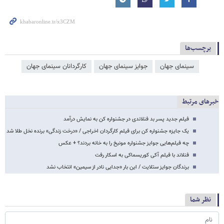
برچسب‌ها
سینمای جهان
جوایز سینمای جهان
کارگردانان سینمای جهان
خبرهای مرتبط
فیلم جدید پسر بد فنلاندی در جشنواره کن به نمایش درآمد
یک جایزه جشنواره کن برای فیلم کارگردان اخراجی / «درخت زندگی»‌ برنده نخل طلا شد
چه فیلم‌هایی جوایز جشنواره مونیخ را به خانه بردند؟ + عکس
فنلاند با فیلم آکی کوریسماکی به اسکار رفت
برندگان جوایز ستلایت / این بار «جدایی نادر از سیمین» انتخاب نشد
نظر شما