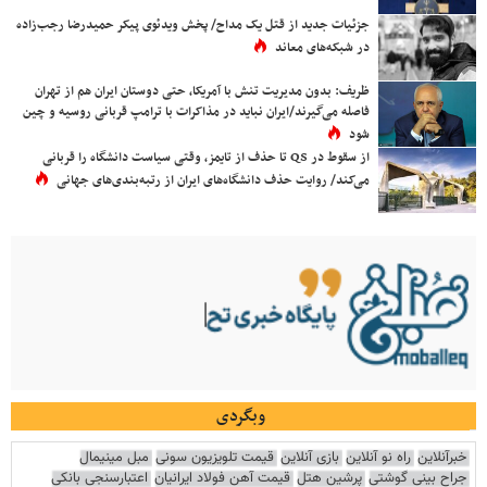
جزئیات جدید از قتل یک مداح/ پخش ویدئوی پیکر حمیدرضا رجب‌زاده
در شبکه‌های معاند
ظریف: بدون مدیریت تنش با آمریکا، حتی دوستان ایران هم از تهران
فاصله می‌گیرند/ایران نباید در مذاکرات با ترامپ قربانی روسیه و چین
شود
از سقوط در QS تا حذف از تایمز، وقتی سیاست دانشگاه را قربانی
می‌کند/ روایت حذف دانشگاه‌های ایران از رتبه‌بندی‌های جهانی
وبگردی
خبرآنلاین
راه نو آنلاین
بازی آنلاین
قیمت تلویزیون سونی
مبل مینیمال
جراح بینی گوشتی
پرشین هتل
قیمت آهن فولاد ایرانیان
اعتبارسنجی بانکی