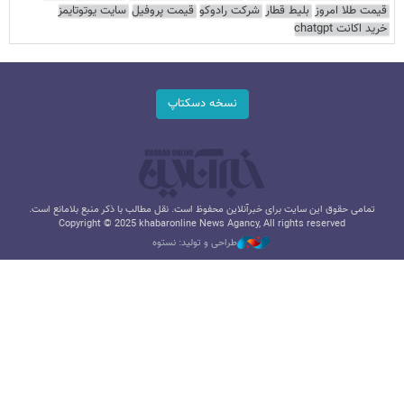
قیمت طلا امروز
بلیط قطار
شرکت رادوکو
قیمت پروفیل
سایت یوتوتایمز
خرید اکانت chatgpt
نسخه دسکتاپ
تمامی حقوق این سایت برای خبرآنلاین محفوظ است. نقل مطالب با ذکر منبع بلامانع است.
Copyright © 2025 khabaronline News Agancy, All rights reserved
طراحی و تولید: نستوه