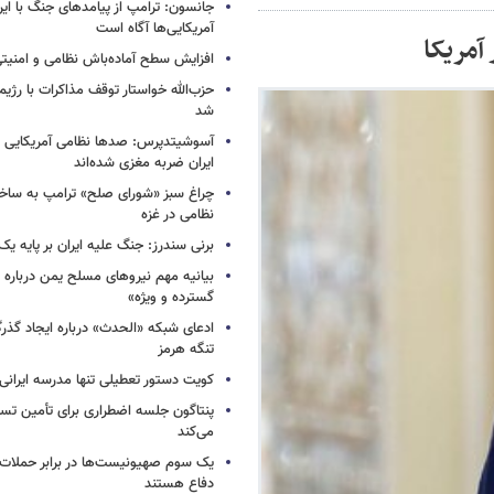
جانسون: ترامپ از پیامدهای جنگ با ایرا
آمریکایی‌ها آگاه است
آمریکا
افزایش سطح آماده‌باش نظامی و امنیتی
حزب‌الله خواستار توقف مذاکرات با رژ
شد
آسوشیتدپرس: صدها نظامی آمریکایی د
ایران ضربه مغزی شده‌اند
چراغ سبز «شورای صلح» ترامپ به ساخت
نظامی در غزه
برنی سندرز: جنگ علیه ایران بر پایه یک
بیانیه مهم نیروهای مسلح یمن درباره
گسترده و ویژه»
ادعای شبکه «الحدث» درباره ایجاد گذر
تنگه هرمز
کویت دستور تعطیلی تنها مدرسه ایرانی 
پنتاگون جلسه اضطراری برای تأمین تسل
می‌کند
یک‌ سوم صهیونیست‌ها در برابر حملا
دفاع هستند