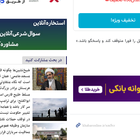
دان50%تخفیف🔥
تخفیف ویژه!
یل را فورا متوقف کند و پاسخگو باشد.»
در بحث مشارکت کنید
شیخ‌نشین‌ها چگونه فک
مسجدجامعی: عمان تن
است که نگاه متفاوتی 
عربستان برادر بزرگ‌
مسلط خلیج فارس ا
ابوالفتح: برای ترامپ
سر کار باشد یا عمامه/
تغییر حکومت نیست/ 
در توقف حملات نقش
سازمان وظیفه عمومی 
معافیت سربازان فراری