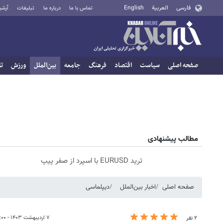
فارسی
العربية
English
تماس با ما
درباره ما
تبلیغات
آرشی
صفحه اصلی
سیاست
اقتصاد
فرهنگ
جامعه
بین‌الملل
ورزش
تا
مطالب پیشنهادی
ترید EURUSD با اسپرد از صفر پیپ
صفحه اصلی
اخبار بین‌الملل
دیپلماسی
۷ اردیبهشت ۱۴۰۳ - ۰۲:۰۰
۲ نفر