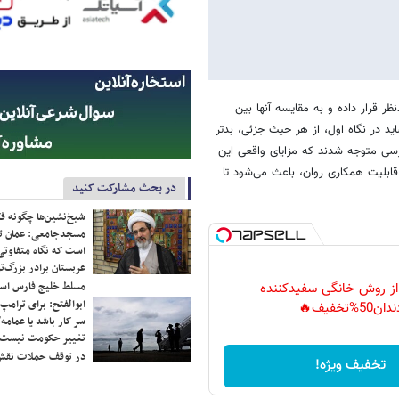
ر قرار داده و به مقایسه آنها بین
اید در نگاه اول، از هر حیث جزئی، بدتر
ررسی متوجه شدند که مزایای واقعی این
قابلیت همکاری روان، باعث می‌شود تا
در بحث مشارکت کنید
شیخ‌نشین‌ها چگونه فک
مسجدجامعی: عمان تن
است که نگاه متفاوتی 
عربستان برادر بزرگ‌
مسلط خلیج فارس ا
 از روش خانگی سفیدکننده
ابوالفتح: برای ترامپ
دان50%تخفیف🔥
سر کار باشد یا عمامه/
تغییر حکومت نیست/ 
در توقف حملات نقش
تخفیف ویژه!