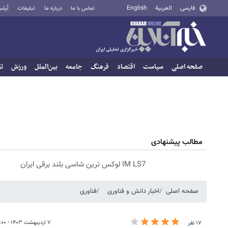
فارسی
العربية
English
تماس با ما
درباره ما
تبلیغات
آرشی
صفحه اصلی
سیاست
اقتصاد
فرهنگ
جامعه
بین‌الملل
ورزش
تا
مطالب پیشنهادی
IM LS7 لوکس ترین شاسی بلند برقی ایران
صفحه اصلی
اخبار دانش و فناوری
فناوری
۷ اردیبهشت ۱۴۰۳ - ۱۲:۰۰
۱۷ نفر