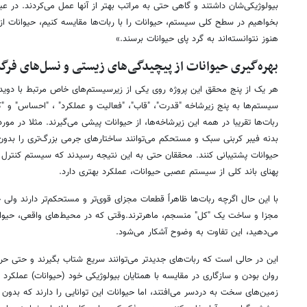
بیولوژیکی‌شان داشتند و گاهی حتی به مراتب بهتر از آنها عمل می‌کردند. در 
بخواهیم در سطح کلی سیستم، حیوانات را با ربات‌ها مقایسه کنیم، حیوانات از
هنوز نتوانسته‌اند به گرد پای حیوانات برسند.»
بهره‌گیری حیوانات از پیچیدگی‌های زیستی و نسل‌های فر
هر یک از پنج محقق این پروژه روی یکی از زیرسیستم‌های خاص مرتبط با دویدن 
سیستم‌ها به پنج زیرشاخه "قدرت"، "قاب"، "فعالیت و عملکرد" ، "احساس" و "
ربات‌ها تقریبا در همه این زیرشاخه‌ها، از حیوانات پیشی می‌گیرند. مثلا در مور
بدنه‌ فیبر کربنی سبک و مستحکم می‌توانند ساختارهای جرمی بزرگ‌تری را بدو
حیوانات پشتیبانی کنند. محققان حتی به این نتیجه رسیدند که سیستم کنترل کا
پهنای باند کلی از سیستم عصبی حیوانات، عملکرد بهتری دارد.
با این حال اگرچه ربات‌ها ظاهراً قطعات مجزای قوی‌تر و مستحکم‌تر دارند ولی 
مجزا و ساخت یک "کل" منسجم، ماهرترند.وقتی که در محیط‌های واقعی، حیوانات
می‌دهید، این تفاوت به وضوح آشکار می‌شود.
این در حالی است که ربات‌های جدیدتر می‌توانند سریع شتاب بگیرند و حتی حرک
روان بودن و سازگاری در مقایسه با همتایان بیولوژیکی خود (حیوانات) عملکرد 
زمین‌های سخت به دردسر می‌افتند، اما حیوانات این توانایی را دارند که بدون