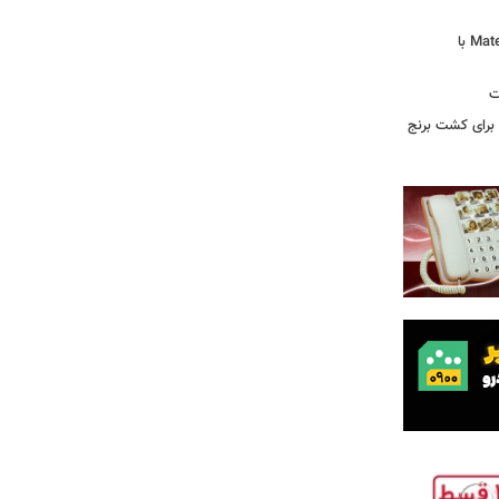
لپ‌تاپ فوق‌سبک هواوی MateBook Pro S با
ت
 آرامکو برای کشت برنج