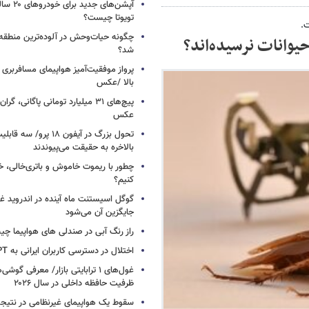
آپشن‌های ج
تویوتا چیست؟
ت.
چگونه حیات‌وحش در آلوده‌ترین منطقه
یوانات نرسیده‌اند؟
شد؟
پرواز موفقیت‌آمیز هواپیمای مسافربری چ
بالا /عکس
عکس
تحول بزرگ در آیفون ۱۸ پرو/
بالاخره به حقیقت می‌پیوندند
چطور با ریموت خاموش و باتری‌خالی، خ
کنیم؟
گوگل اسیستنت ماه آینده در اندروید غ
جایگزین آن می‌شود
راز رنگ آبی در صندلی های هواپیما چ
اختلال در دسترسی کاربران ایرانی به ChatGPT
غول‌های ۱ ترابایتی بازار/ معرفی گوش
ظرفیت حافظه داخلی در سال ۲۰۲۶
سقوط یک هواپیمای غیرنظامی در نتیجه