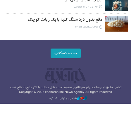
۱۴۰۴-۰۵-۲۶ ۰۸:۵۵
دفع بدون درد سنگ‌ کلیه با یک ربات کوچک
۱۴۰۴-۰۵-۲۴ ۱۲:۱۴
نسخه دسکتاپ
تمامی حقوق این سایت برای خبرآنلاین محفوظ است. نقل مطالب با ذکر منبع بلامانع است.
Copyright © 2025 khabaronline News Agancy, All rights reserved
طراحی و تولید: نستوه