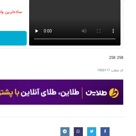
م
258 258
کد مطلب
1903117