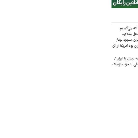
که می‌گوییم
حال مذاکره
ران معجزه بود/
ن بود آمریکا از آن
لبنان با ایران /
ی با حزب نزدیک