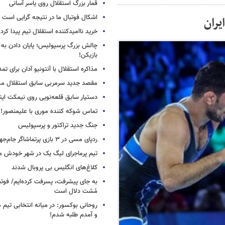
قمار بزرگ استقلال روی یاسر آسانی
اشکال فوتبال ما در نتیجه گرایی است
یران
خرید ناامیدکننده استقلال تیم پیدا کرد
چالش بزرگ پرسپولیس؛ پایان دادن به 
بازیکن!
مذاکره استقلال با آنتونیو آدان برای تمد
مقصد جدید سرمربی سابق استقلال
دستیار سابق قلعه‌نویی روی نیمکت ایتال
تماس شوکه کننده موری با علیمنصور!
جنگ جدید تراکتور و پرسپولیس
ردپای مسی در ۳ بازی پرتماشاگر جام‌جهانی!
تیم پرماجرای لیگ یک در شهر خودش ما
کلاغ‌های انگلیس بی پروبال شدند
به جای پیشرفت، پسرفت کرده‌ایم/ فوت
مُشت دلال است
روحانی بوکسور: در میانه انتخابی تیم 
و آمدم طلبه شدم!