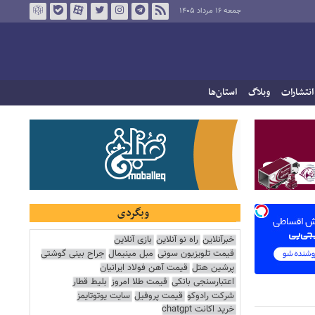
جمعه ۱۶ مرداد ۱۴۰۵
انتشارات
وبلاگ
استان‌ها
وبگردی
خبرآنلاین
راه نو آنلاین
بازی آنلاین
قیمت تلویزیون سونی
مبل مینیمال
جراح بینی گوشتی
پرشین هتل
قیمت آهن فولاد ایرانیان
اعتبارسنجی بانکی
قیمت طلا امروز
بلیط قطار
شرکت رادوکو
قیمت پروفیل
سایت یوتوتایمز
خرید اکانت chatgpt