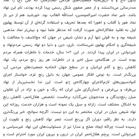
بدون تاج و با درون‌مایه جمعیت‌های مردمی کمک‌رسان که علی (ع) را نماد
مددرسانی می‌دانستند و از عصر صفوی شکل رسمی پیدا کرده بودند، نام این نهاد
باشد. شیر نماد حضرت امیرالمومنین، اسدالله الغالب بود. خورشید هم از دیر باز
نماد هور یا آفتاب و اهورا که بعدها تحریف و استفاده گرته‌ای از آن توسط پهلوی
اول به تقلید جفاکارانه‌ای صورت گرفت که مدنظر علما نبود و بیش‌تر نماد مذهبی
شیعه بود و به قولی تنها آرم و نشان شیعی در جهان که مع‌الاسف با مخالفت با
شیعه‌گری و احکام پهلوی نمی‌ساخت. باری، دین و دنیا دو نهاد رسمی مردم‌نهاد و
غیردولتی در ایران پیدا کردند. در این ۱۰۲ سال، خدمات با خاطرات همراه مردم
بوده است. در هنگامه‌ی سیل اخیر و در خاطرات هر روز رنج مردم، یک نهاد
کاهش رنج و آلام ایرانیان و در سطح جهان اتحادیه جمعیت‌های مردمی آن،
پررنگ‌تر است. به نوعی افکار عمومی جهان به دلیل رنج غزه، خواستار اجرای
کنوانسیون‌های لازم‌الاجرای چهارگانه‌ی ژنو است. این ندا نخستین‌بار از نهاد
بی‌طرف و بی‌غرض و انسان‌گرای ملی ایران که رنگ و خون و نژاد در آن تفاوتی
میان رنج‌دیدگان و مددجویان نمی‌گذارد برخاست. تخصص هلال‌احمر، کاهش رنج
به اشکال مختلف است. زلزله و سیل یک نمونه است و هزاران خدمت روزانه این
نهاد شیعی بنیان در ایران، مختصر به این دو نیست. اگرچه سوانح، خبر پررنگ‌تری
دارند. به نظر راقم، دوران اگر پررنج است، عصر نهاد کاهش رنج و تقویت آن
رسیده است؛ چراکه ایجاد صلح و مدارا نیز از مسئولیت‌های این نهاد غیرسیاسی و
غیردولتی است. پرچم هلال‌احمر ایران در درون و بیرون ایران مورد احترام است و