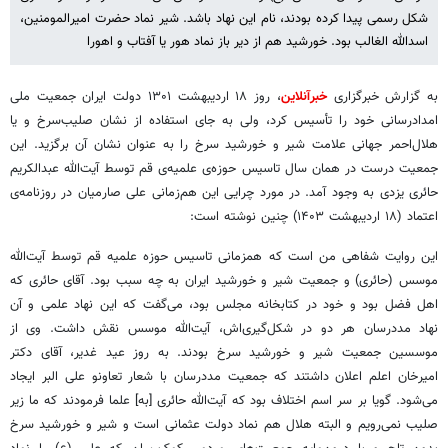
شکل رسمی پیدا کرده بودند، نام این نهاد باشد. شیر نماد حضرت امیرالمومنین،
اسدالله الغالب بود. خورشید هم از دیر باز نماد هور یا آفتاب و اهورا
به گزارش خبرگزاری
خبرآنلاین
، روز ۱۸ اردیبهشت ۱۳۰۱ دولت ایران جمعیت ملی
امدادرسانی خود را تأسیس کرد، ولی به جای استفاده از نشان صلیب‌سرخ و یا
هلال‌احمر جهانی علامت شیر و خورشید سرخ را به عنوان نشان آن برگزید. این
جمعیت درست در همان سال تاسیس حوزه‌ی علمیه‌ی قم توسط آیت‌الله عبدالکریم
حائری یزدی به وجود آمد. در مورد چرایی این هم‌زمانی علی صارمیان در روزنامه‌ی
اعتماد (۱۸ اردیبهشت ۱۴۰۳) چنین نوشته است:
این روایت شفاهی من است که همزمانی تاسیس حوزه علمیه قم توسط آیت‌الله
موسس (حائری) و جمعیت شیر و خورشید ایران به چه سبب بود. آقای حائری که
اهل فضل بود و خود در کتابخانه مجلس بود، می‌گفت که این نهاد علمی و آن
نهاد مددرسان هر دو در شکل‌گیری‌اش، آیت‌الله موسس نقش داشت. وی از
موسسین جمعیت شیر و خورشید سرخ بودند. به روز عید غدیر، آقای دکتر
امیرخان اعلم اعلان داشتند که جمعیت مددرسان با شعار تعاونو علی البر ایجاد
می‌شود. گویا بر سر اسم اختلاف بود که آیت‌الله حائری [به] علما فرمودند که ما زیر
صلیب نمی‌رویم و البته هلال هم نماد دولت عثمانی است و شیر و خورشید سرخ