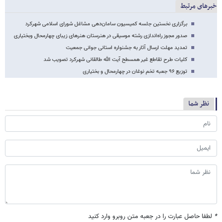
خبرهای مرتبط
برگزاری نخستین جلسه کمیسیون سامان‌دهی مشاغل شورای اسلامی شهرکرد
صدور مجوز راه‌اندازی رشته موسیقی در هنرستان هنرهای زیبای چهارمحال وبختیاری
تمدید مهلت ارسال آثار به جشنواره استانی جوانی جمعیت
کلیات طرح تقاطع غیر همسطح آیت الله طالقانی شهرکرد تصویب شد
توزیع ۹۶ جعبه تخم نوغان در چهارمحال و بختیاری
نظر شما
*
لطفا حاصل عبارت را در جعبه متن روبرو وارد کنید