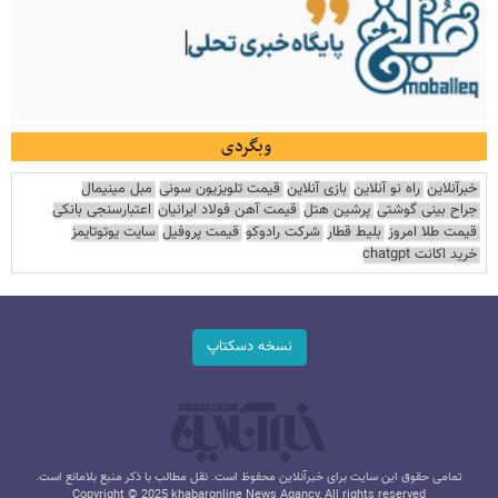
وبگردی
خبرآنلاین
راه نو آنلاین
بازی آنلاین
قیمت تلویزیون سونی
مبل مینیمال
جراح بینی گوشتی
پرشین هتل
قیمت آهن فولاد ایرانیان
اعتبارسنجی بانکی
قیمت طلا امروز
بلیط قطار
شرکت رادوکو
قیمت پروفیل
سایت یوتوتایمز
خرید اکانت chatgpt
نسخه دسکتاپ
تمامی حقوق این سایت برای خبرآنلاین محفوظ است. نقل مطالب با ذکر منبع بلامانع است.
Copyright © 2025 khabaronline News Agancy, All rights reserved