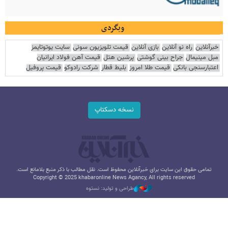
وبگردی
خبرآنلاین
راه نو آنلاین
بازی آنلاین
قیمت تلویزیون سونی
سایت یوتوتایمز
مبل مینیمال
جراح بینی گوشتی
پرشین هتل
قیمت آهن فولاد ایرانیان
اعتبارسنجی بانکی
قیمت طلا امروز
بلیط قطار
شرکت رادوکو
قیمت پروفیل
نسخه دسکتاپ
تمامی حقوق این سایت برای خبرآنلاین محفوظ است. نقل مطالب با ذکر منبع بلامانع است.
Copyright © 2025 khabaronline News Agancy, All rights reserved
طراحی و تولید: نستوه