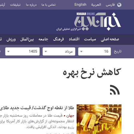
فارسی
العربية
English
تماس با ما
درباره ما
تبلیغات
آرشی
صفحه اصلی
سیاست
اقتصاد
فرهنگ
جامعه
بین‌الملل
ورزش
تا
تاریخ
ف
16
مرداد
1405
کاهش نرخ بهره
طلا از نقطه اوج گذشت/ قیمت جدید طلای جهانی امرو
جهان
قیمت طلا در معاملات روز سه‌شنبه بازار جه
انتظار مجموعه‌ای از گزارش‌های بازار کار آمریکا بر
رزرو بودند، اندکی افزایش یافت.