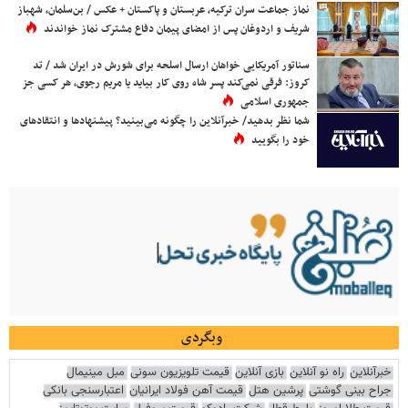
نماز جماعت سران ترکیه، عربستان و پاکستان + عکس / بن‌سلمان، شهباز
شریف و اردوغان پس از امضای پیمان دفاع مشترک نماز خواندند
سناتور آمریکایی خواهان ارسال اسلحه برای شورش در ایران شد / تد
کروز: فرقی نمی‌کند پسر شاه روی کار بیاید یا مریم رجوی، هر کسی جز
جمهوری اسلامی
شما نظر بدهید/ خبرآنلاین را چگونه می‌بینید؟ پیشنهادها و انتقادهای
خود را بگویید
وبگردی
خبرآنلاین
راه نو آنلاین
بازی آنلاین
قیمت تلویزیون سونی
مبل مینیمال
جراح بینی گوشتی
پرشین هتل
قیمت آهن فولاد ایرانیان
اعتبارسنجی بانکی