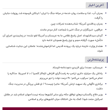
آخرین اخبار
بحران آب، غذا و سلامت روان خدمه در میانه جنگ با ایران / لینکلن فرسوده شد روزولت جایش
را گرفت
بحران پدافندی آمریکا؛ شتاب‌دهنده تحرکات چین
عراقچی: خبرنگاران در جنگ اخیر با شجاعت کنار مردم ماندند
گردان سیدالشهداء: اصل پاسخ نظامی ما به عربستان و آمریکا لغو نشده؛ در زمان‌بندی اجرای آن
«تأمل» صورت گرفته،حجم و نوع پاسخ همچنان ادامه دارد
هشدار وزارت خارجه درباره یک پرونده قدیمی اما فراموش‌نشده؛ عاملان این جنایت شناسایی
شوند
پربیننده‌ترین
عربستان، مجددا برای الزیدی دعوت‌نامه فرستاد
پاداش یک میلیارد دلاری ترامپ به راست‌گرای افراطی تازه‌کار کلمبیا / د لا اسپریلا: مذاکره را
تمام می‌کنم؛ سرکوب می‌کنم؛ ۴۰ درصد دولت را دور می‌ریزم
برکناری ناگهانی یک سپهبد ارتش آمریکا؛ ماجرا چیست؟ / او نقش پررنگی در مدیریت جنگ
داشت
وزیر دفاع پاکستان:درهای توافق مکه برای سایر کشورها بسته نیست/جهان اسلام باید در مقابل
اسرائیل متحد شود/ کمک به حل اختلاف میان کشورهای برادر و اسلامی