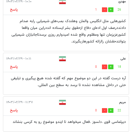
مهدی
۱۰:۱۰ - ۱۴۰۳/۰۲/۲۹
پاسخ
1
26
کشورهایی مثل انگلیس والمان وهلندک بمب‌های شیمیایی رابه صدام
دادنددرصف اول ادعای دفاع ازحقوق بشر ایستاده انددراین میان واقعا
کشورعزیزمان تنها ومظلوم واقع شده امیدوارم روزی برسدتاجانبازان شیمیایی
بتوانندحقشان راارائه کشورهاربگیرند.
علی
۱۰:۱۱ - ۱۴۰۳/۰۲/۲۹
پاسخ
0
18
آره درست گفته در این دو موضوع مهم که گفته شده هیچ پیگیری و تبلیغی
حتی در داخل مشاهده نشده تا برسد به سطح بین المللی.
مریم
۱۱:۳۷ - ۱۴۰۳/۰۲/۲۹
پاسخ
0
22
دیپلماسی قوی .دلسوز .فعال میخواهد تا ایندو موضوع رو به کرسی بنشاند