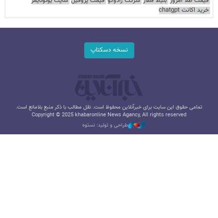
قیمت طلا امروز
بلیط قطار
شرکت رادوکو
قیمت پروفیل
سایت یوتوتایمز
خرید اکانت chatgpt
نسخه دسکتاپ
تمامی حقوق این سایت برای خبرآنلاین محفوظ است. نقل مطالب با ذکر منبع بلامانع است.
Copyright © 2025 khabaronline News Agancy, All rights reserved
طراحی و تولید: نستوه