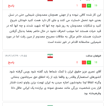
پاسخ
1
19
این کار شده کافی نبوده و از جهتی همچنان مصدومان شیمایی حتی در نسل
بعدی خود تحمل خسارت می کنند و جای کار دارد همت کنید خودتان شروع
کنید و شکایات مصدومان به روز شود چه انها که شهید شدند و چه انها که در
قید حیات هستند اما موجب انحراف نشود در حال حاضر بعضا بدنبال گرفتن
خسارت هستند خانم مرکل به ملاقات مجروح مصدوم از مین رفت اما در مورد
شیمیایی متاسفانه اقدام در خور نشده است
خواهان عدالت
۰۹:۵۵ - ۱۴۰۳/۰۲/۲۹
پاسخ
0
18
آقای نصری عزیز حقوق ایران با کمک شماها باید گفته شود وپس گرفته شود
کشورهای استعمارگر وقلدر رو واقعا باید از راه احقاق حق سرجاشون بنشانی
وگرنه اتفاقا اونا بخودشون اجازه میدن به ایران تهمت بزنن واونو تحت فشار
قرار بدن شخصیت بزرگی مانند مصدق نمونه ی برازنده یک ایرانی عاقل دانا
وفرهیخته بود