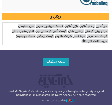
وبگردی
خبرآنلاین
راه نو آنلاین
بازی آنلاین
قیمت تلویزیون سونی
مبل مینیمال
جراح بینی گوشتی
پرشین هتل
قیمت آهن فولاد ایرانیان
اعتبارسنجی بانکی
قیمت طلا امروز
بلیط قطار
شرکت رادوکو
قیمت پروفیل
سایت یوتوتایمز
خرید اکانت chatgpt
نسخه دسکتاپ
تمامی حقوق این سایت برای خبرآنلاین محفوظ است. نقل مطالب با ذکر منبع بلامانع است.
Copyright © 2025 khabaronline News Agancy, All rights reserved
طراحی و تولید: نستوه