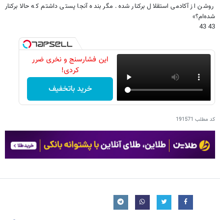
روشن از آکادمی استقلال برکنار شده. مگر بنده آنجا پستی داشتم که حالا برکنار
شده‌ام؟»
43 43
این فشارسنج و نخری ضرر
کردی!
خرید باتخفیف
کد مطلب
191571