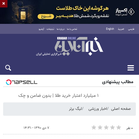
×
فارسی
العربية
English
تماس با ما
درباره ما
تبلیغات
آرشیو
شنبه ۱۷ مرداد ۱۴۰۵
مطالب پیشنهادی
۱ میلیارد اعتبار خرید طلا | بدون ضامن و چک
صفحه اصلی
اخبار ورزشی
لیگ برتر
۷ دی ۱۳۹۰ - ۱۴:۳۱
۰ نفر