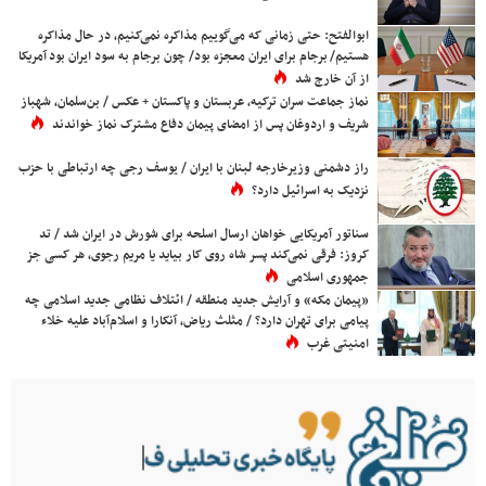
ابوالفتح: حتی زمانی که می‌گوییم مذاکره نمی‌کنیم، در حال مذاکره
هستیم/ برجام برای ایران معجزه بود/ چون برجام به سود ایران بود آمریکا
از آن خارج شد
نماز جماعت سران ترکیه، عربستان و پاکستان + عکس / بن‌سلمان، شهباز
شریف و اردوغان پس از امضای پیمان دفاع مشترک نماز خواندند
راز دشمنی وزیرخارجه لبنان با ایران / یوسف رجی چه ارتباطی با حزب
نزدیک به اسرائیل دارد؟
سناتور آمریکایی خواهان ارسال اسلحه برای شورش در ایران شد / تد
کروز: فرقی نمی‌کند پسر شاه روی کار بیاید یا مریم رجوی، هر کسی جز
جمهوری اسلامی
«پیمان مکه» و آرایش جدید منطقه / ائتلاف نظامی جدید اسلامی چه
پیامی برای تهران دارد؟ / مثلث ریاض، آنکارا و اسلام‌آباد علیه خلاء
امنیتی غرب