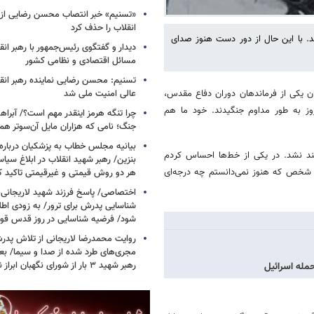
«تسنیم» خبر انتصاب محسن رضایی از 
انقلاب را حذف کرد
شد. با این حال از دور دست هنوز صدای
دیدار و گفتگوی رئیس‌جمهور با رهبر انقل
مسائل اقتصادی و نظامی کشور
تسنیم: محسن رضایی نماینده رهبر انق
ن یکی از فرماندهان دوران دفاع مقدس،
عالی امنیت ملی شد
مرحله اول عملیات فتح‌المبین پرسنل رزمنده ۵ شبانه روز به طور مداوم جنگیدند. خود ما هم
چرا تنگه هرمز اینقدر مهم است؟/ آبراهه
جنگ؛ نامی که هزاران مایل آن‌سوتر هم 
بیانیه مجلس خطاب به پزشکیان دربار
بلند نشد. در یکی از خط‌ها احساس کردم
بنزین/ رهبر شهید انقلاب در ابلاغ سیا
 شخص که هنوز نمی‌دانستم چه درجه‌ای
هر دو روش قیمتی و غیرقیمتی تاکید کرد
اختصاصی/ پاسخ فرزند شهید لاریجانی 
شناسایی پدرش برای ترور/ به زودی اطل
شود/ فرضیه شناسایی در روز قدس ق
روایت محمدرضا لاریجانی از تلاش پدر
مجری‌های طرد شده از صدا و سیما/ بعد
رهبر شهید ۳ بار از شورای نگهبان ابراز نارضایتی کردند
حمله اسرائیل