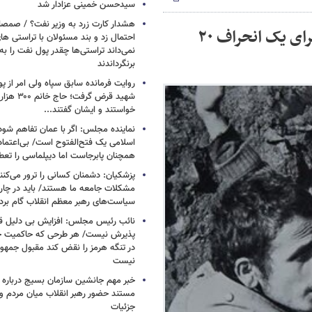
سیدحسن خمینی عزادار شد
هشدار کارت زرد به وزیر نفت؟ / صمص
شلیک اشتباهی سرباز به سمت عراقی ها /ماجرای یک انحراف ۲۰
احتمال زد و بند مسئولان با تراستی ه
نمی‌داند تراستی‌ها چقدر پول نفت را ب
برنگرداندند
روایت فرمانده سابق سپاه ولی امر از پو
شهید قرض گرف
خواستند و ایشان گفتند...
نماینده مجلس: اگر با عمان تفاهم شود
اسلامی یک فتح‌الفتوح است/ بی‌اعتمادی
همچنان پابرجاست اما دیپلماسی را تعط
پزشکیان: دشمنان کسانی را ترور می‌کنن
مشکلات جامعه ما هستند/ باید در چا
سیاست‌های رهبر معظم انقلاب گام بردا
نائب رئیس مجلس: افزایش بی دلیل قی
پذیرش نیست/ هر طرحی که حاکمیت ج
در تنگه هرمز را نقض کند مقبول جمهور
نیست
خبر مهم جانشین سازمان بسیج درباره ا
مستند حضور رهبر انقلاب میان مردم و 
جزئیات