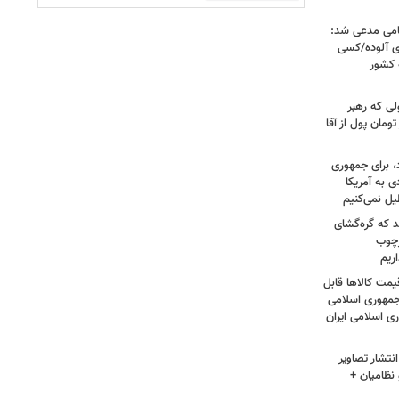
امی مدعی شد:
ای آلوده/کسی
ه کشور
لی که رهبر
ت؛ حاج خانم ۳۰۰ هزار تومان پول از آقا
، برای جمهوری
 به آمریکا
یل نمی‌کنیم
د که گره‌گشای
رچوب
ریم
مت کالاها قابل
مهوری اسلامی
ی اسلامی ایران
نتشار تصاویر
نظامیان +