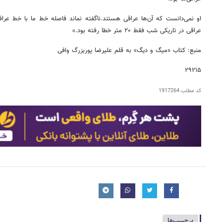
عراقی در تاریکی شب فقط ۲۰ متر خطا رفته بود.»
منبع: کتاب «میگ و دیگ» به قلم علیرضا پوربزرگ وافی
۲۹۲۱۵
کد مطلب
1917264
برچسب‌ها