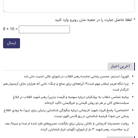
*
لطفا حاصل عبارت را در جعبه متن روبرو وارد کنید
8 + 10 =
ارسال
آخرین اخبار
فوری/ تسنیم: محسن رضایی نماینده رهبر انقلاب در شورای عالی امنیت ملی شد
چرا تنگه هرمز اینقدر مهم است؟/ آبراهه‌ای برای صلح و جنگ؛ نامی که هزاران مایل آن‌سوتر هم
اثرگذار است
بیانیه مجلس خطاب به پزشکیان درباره سهمیه و قیمت بنزین/ رهبر شهید انقلاب در ابلاغ
سیاست‌های کلی بر هر دو روش قیمتی و غیرقیمتی تاکید کرده‌اند
اختصاصی/ پاسخ فرزند شهید لاریجانی درباره چگونگی شناسایی پدرش برای ترور/ به زودی اطلاع
رسانی می شود/ فرضیه شناسایی در روز قدس قوی نیست
روایت محمدرضا لاریجانی از تلاش پدرش برای بازگشت مجری‌های طرد شده از صدا و سیما/ بعد
از رد صلاحیت، رهبر شهید ۳ بار از شورای نگهبان ابراز نارضایتی کردند