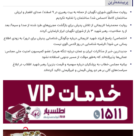
پربیننده‌ترین
روایت سخنگوی شورای نگهبان از حمله به بیت رهبری در ۹ اسفند/ صدای انفجار و لرزش
ساختمان کاملاً احساس شد/ ساختمان را تخلیه نکردیم
روایت محمدرضا لاریجانی از تلاش پدرش برای بازگشت مجری‌های طرد شده از صدا و سیما/ بعد
از رد صلاحیت، رهبر شهید ۳ بار از شورای نگهبان ابراز نارضایتی کردند
اختصاصی/ پاسخ فرزند شهید لاریجانی درباره چگونگی شناسایی پدرش برای ترور/ به زودی اطلاع
رسانی می شود/ فرضیه شناسایی در روز قدس قوی نیست
جدیدترین خبر از مذاکرات ایران و عمان درباره تنگه هرمز/ عضو کمیسیون امنیت ملی مجلس:
عمانی‌ها پذیرفته‌اند که به‌طور موقت از مسیر جنوبی استفاده نشود
بیانیه مجلس خطاب به پزشکیان درباره سهمیه و قیمت بنزین/ رهبر شهید انقلاب در ابلاغ
سیاست‌های کلی بر هر دو روش قیمتی و غیرقیمتی تاکید کرده‌اند