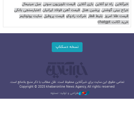
خبرآنلاین
راه نو آنلاین
بازی آنلاین
قیمت تلویزیون سونی
مبل مینیمال
جراح بینی گوشتی
پرشین هتل
قیمت آهن فولاد ایرانیان
اعتبارسنجی بانکی
قیمت طلا امروز
بلیط قطار
شرکت رادوکو
قیمت پروفیل
سایت یوتوتایمز
خرید اکانت chatgpt
نسخه دسکتاپ
تمامی حقوق این سایت برای خبرآنلاین محفوظ است. نقل مطالب با ذکر منبع بلامانع است.
Copyright © 2025 khabaronline News Agancy, All rights reserved
طراحی و تولید: نستوه