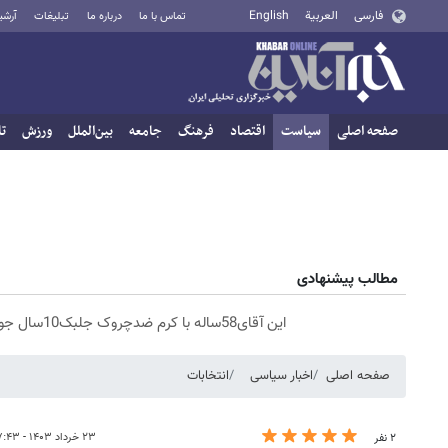
فارسی
العربية
English
تماس با ما
درباره ما
تبلیغات
آرشی
صفحه اصلی
سیاست
اقتصاد
فرهنگ
جامعه
بین‌الملل
ورزش
تا
مطالب پیشنهادی
این آقای58ساله با کرم ضدچروک جلبک10سال جوان شد(سفارش با تخفیف)
صفحه اصلی
اخبار سیاسی
انتخابات
۲۳ خرداد ۱۴۰۳ - ۰۷:۴۳
۲ نفر