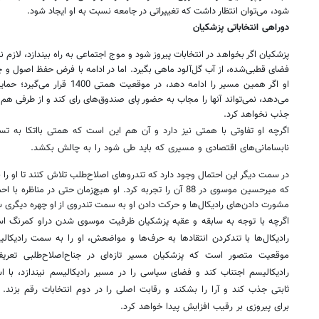
شود، می‌توان انتظار داشت که تغییراتی در جامعه نسبت به او ایجاد شود.
دوراهی انتخاباتی پزشکیان
پزشکیان اگر بخواهد در انتخابات پیروز شود و موج اجتماعی به راه بیندازد، لاز
فضای قطبی‌شده، از آب گل‌آلود ماهی بگیرد. اما در ادامه با فرض حفظ اصول و چه
او اگر همین مسیر را ادامه دهد، در 
می‌دهد، نمی‌تواند آنها را مجاب به حضور پای صندوق‌های رای کند و از طرفی هم با
جذب نخواهد کرد.
اگرچه او تفاوتی با همتی نیز دارد و آن هم این است که همتی بااتکا به ت
نابسامانی‌های اقتصادی و مسیری که باید طی شود را به چالش بکشد.
در سمت دیگر این احتمال وجود دارد که تندروهای اصلاح‌طلب تلاش کنند تا او ر
که میرحسین موسوی در 88 آن را تجربه کرد. او هیچ‌زمان حتی در منا
مشورت دادن‌های رادیکال‌ها و حرکت دادن او به سمت تندروی از او چهره دیگری 
اگرچه با توجه به سابقه و عقبه پزشکیان ظرفیت موسوی شدن دراو کمرنگ اس
رادیکال‌ها با تندکردن انتقادها به حرف‌ها و مواضعش، او را به سمت رادیک
موقعیت متصور است که پزشکیان مسیر تازه‌ای در جناح‌اصلاح‌طلبی تعریف 
رادیکالیسم اجتناب کند و فضای سیاسی را در مسیر رادیکالیسم نیندازد، با اس
ثابتی جذب کند و آرا را بشکند و رقابت اصلی را در دوم انتخابات رقم بزند
برای پیروزی بر رقیب افزایش پیدا خواهد کرد.