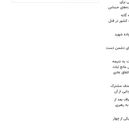
 برای
نده‌های حساس
گانه
 کشور در قتل
واده شهید
وهای دشمن دست
ت به نتیجه
 مانع ثبات
تفاق عادی
 هدف مشترک
یی از آن
اف بعد از
به رهبری
ی از چهار