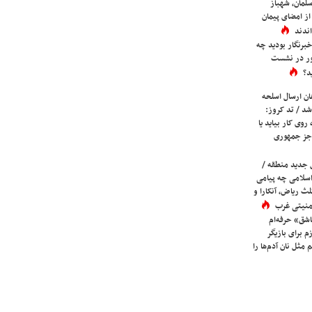
لمان، شهباز
ز امضای پیمان
ندند
برنگار بودید چه
ور در نشست
د؟
ان ارسال اسلحه
شد / تد کروز:
روی کار بیاید یا
جز جمهوری
 جدید منطقه /
اسلامی چه پیامی
لث ریاض، آنکارا و
 امنیتی غرب
شق» حرفه‌ام
م برای بازیگر
 مثل نان آدم‌ها را