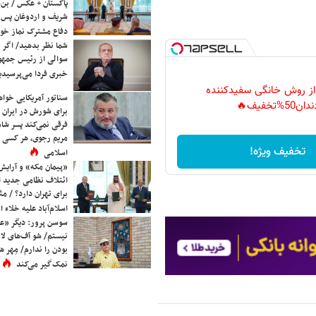
پاکستان + عکس / بن‌س
شریف و اردوغان پس ا
دفاع مشترک نماز خوا
شما نظر بدهید/ اگر خ
سوالی از رئیس جمه
خبری فردا می‌پرسیدی
 از روش خانگی سفیدکننده
سناتور آمریکایی خواه
دان50%تخفیف🔥
برای شورش در ایران 
فرقی نمی‌کند پسر شاه 
مریم رجوی، هر کسی 
تخفیف ویژه!
اسلامی
«پیمان مکه» و آرایش
ائتلاف نظامی جدید 
برای تهران دارد؟ / مث
اسلام‌آباد علیه خلاء
سوسن پرور: دیگر «عا
نیستم/ شو آف‌های لاز
بودن را ندارم/ مِهر هم
نمک‌گیر می‌کند