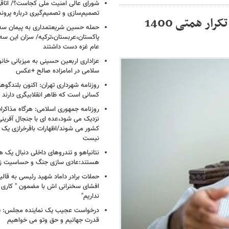
شورای عالی امنیت ملی کجاست؟/ اتاقی
تصمیم‌سازی و تصمیم‌گیری درباره پرو
روزنامه اصولگرا: پزشکیان با این دست فرمان، تکرار همتی 1400
حمله حسین شریعتمداری به پیمان سه 
پاکستان،عربستان،ترکیه/ سزان این سه
عام غزه دست داشتند
عزاداری اربعین حسینی به میزبانی خان
سلامی در امامزاده صالح +عکس
روزنامه شهرداری تهران: اکنون بلندگ
کسانی است که ظاهر انقلابیگری دارند
روزنامه جمهوری اسلامی: هرگاه مذاکرا
نزدیک می شود،عده ای با جنجال آفرینی
کشور می شوند/اظهارات باقرخرازی یک ا
نیست
نتانیاهو و تندروهای داخلی دنبال یک
هستند:عادی سازی جنگ و حساسیت زدا
حملات برادر داماد شهید رئیسی به قالیب
افشای سخنرانی اش با مضمون " کاری 
نداریم"
درخواست عجیب یک نماینده مجلس: یک
قدرت جهانیم و حق وتو می خواهیم