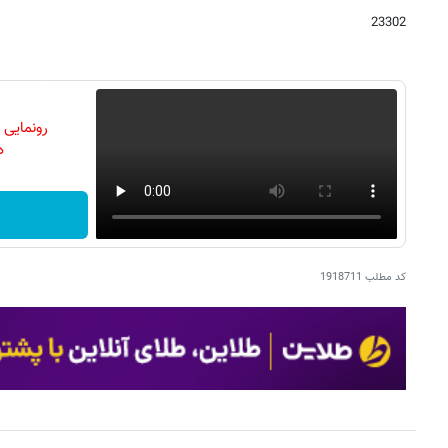
23302
رونمایی
دن
کد مطلب
1918711