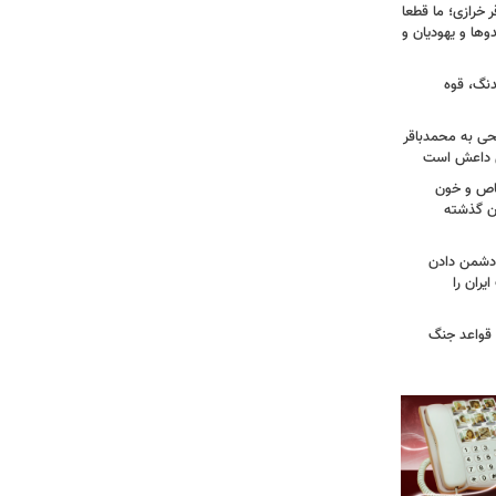
خرازی؛ ما قطعا
وها و یهودیان و
دنگ، قوه
طحی به محمدباقر
ی داعش است
صاص و خون
دن گذشته
ه دشمن دادن
یران را
 قواعد جنگ