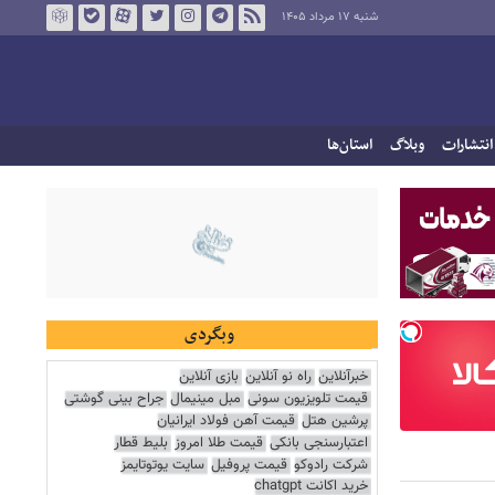
شنبه ۱۷ مرداد ۱۴۰۵
انتشارات
وبلاگ
استان‌ها
وبگردی
خبرآنلاین
راه نو آنلاین
بازی آنلاین
قیمت تلویزیون سونی
مبل مینیمال
جراح بینی گوشتی
پرشین هتل
قیمت آهن فولاد ایرانیان
اعتبارسنجی بانکی
قیمت طلا امروز
بلیط قطار
شرکت رادوکو
قیمت پروفیل
سایت یوتوتایمز
خرید اکانت chatgpt