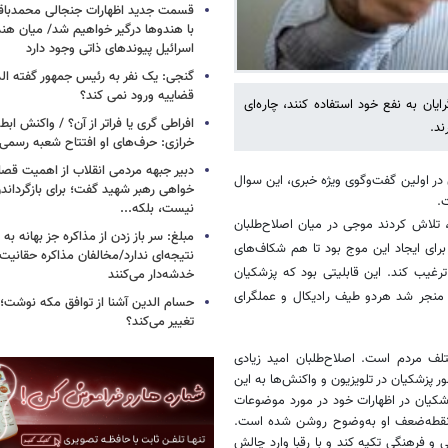
قسمت جدید اظهارات جنجالی محمدباقر 
با هندوها درگیر خواهیم شد/ میان هند
اسرائیل پیوندهای ذاتی وجود دارد
گنجی: یک نفر به رئیس جمهور گفته ال
قضاییه ورود نمی کند؟
ایان به نفع خود استفاده کنند، چاره‌ای
افراطی گری یا فراتر از آن؟ / واکنش اب
ند.
خرازی: حرف‌های او افتتاح شعبه رسم
دبیر جبهه مردمی انقلاب از اهمیت ق
 در اولین گفت‌وگوی ویژه خبری، این سوال
خواهی رهبر شهید گفت؛ برای بازگردان
ت.
نیست، بلکه...
، تلاش کردند موجی در میان اصلاح‌طلبان
مبلغ: سر باز زدن از مذاکره‌ جز بهانه ب
برای ایجاد این موج بود تا هم شکاف‌های
نتیجه‌ای ندارد/مخالفان مذاکره حقانیت ا
رغیب کند. این قابلیتی بود که پزشکیان
خدشه‌دار می‌کنند
ش منجر شد هردو طیف رادیکال و عملگرای
حسام الدین آشنا از توافق مکه نوشت؛
تغییر می‌کند؟
لف مردم است. اصلاح‌طلبان امید زیادی
ور پزشکیان در تلویزیون و واکنش‌ها به این
شکیان در اظهارات خود در مورد موضوعات
 نقطه‌ضعف او به‌وضوح روشن شده است.
 و فرهنگی تکیه کند و با رقبا وارد چالش