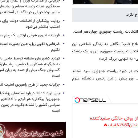
جزئیاتی از مذاکرات ایران و عمان بر سر 
سخنگوی هیات رئیسه مجلس: بیانیه‌ا
مسیر تردد دریایی در تنگه، در آستانه 
 نکرد.
روایت پزشکیان از اقدامات دولت برای
امشب منتشر می‌شود
 انتخابات ریاست جمهوری چهاردهم است.
فرمانده نیروی هوایی ارتش یک پیام صا
ضرغامی: تغییر ریل، عین بصیرت اس
 اصلاح طلب" نگاهی به زندگی شخصی این
نکنیم
انتخابات ریاست جمهوری ایران، یک پزشک
تهدید کشورهای منطقه توسط حاجی بابا
به هرگونه همکاری با دشمن، پشیمان‌کن
گسترش جنگ بیش از همه به زیان آمریک
ذربایجان غربی از سال ۱۳۸۰ تا ۱۳۸۴ وزیر بهداشت در دوره ریاست جمهوری سید محمد
است
د. وی پیش از این رئیس دانشگاه علوم
جزئیات جدید از طرح راهبردی امنیت تن
پس لرزه ادعاها درباره استعفای پزشکیا
جمهوری/ بیگدلی: هر فردی با ادعاهای 
سیاسی کشور را نشانه بگیرد، در زمین 
است
 از روش خانگی سفیدکننده
دان50%تخفیف🔥