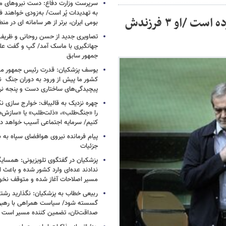
سرپرست وزارت دفاع: دست نیروهای م
به تهدیدات پُر است/ به‌زودی خواهند ف
همسر این کاندیدای ریاست جمهوری فوت کرده است /او ۳ فرزندش
بومی ایران، برتر از هر سامانه ای در م
تصاویری جدید از حسن روحانی و ظریف
جهانگیری با ماسک آمد/ گپ و گفت عل
جمهور سابق
یوسف پزشکیان: قدرت رئیس‌ جمهور م
کشور ما پیش از ورود به دوران جنگ نیز
پیچیدگی‌های ساختاری دست و پنجه نرم 
چهره نزدیک به قالیباف: خوارج سازی نکن
را «جنگ‌طلب»، «ذلت‌طلب» یا «سازش
کنیم/ سرمایه اجتماعی آسیب خواهد دید
پیام فرمانده نیروی هوافضای سپاه به
جزئیات
پزشکیان در گفتگوی تلویزیونی: همسایگا
ندادند عده‌ای وارد کشور شده و باعث
مسیر اصلاحات آغاز شده و متوقف نخو
ربیعی خطاب به پزشکیان: نگذارید رشته
گسسته شود/ سیاست همراهی با رهبری
صداقت‌تان، تضمین کننده مسیر است