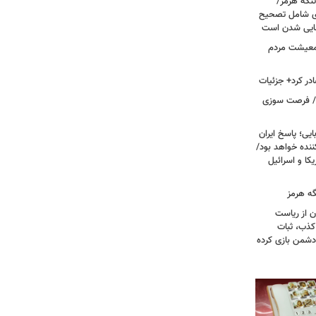
تنگه هرمز/
ی شامل تصحیح
نهایی شدن است
 معیشت مردم
در کرد+ جزئیات
ت/ فرصت سوزی
یی؛ پاسخ ایران
نده خواهد بود/
ا و اسرائیل
گه هرمز
ن از ریاست
کذب، ثبات
دشمن بازی کرده