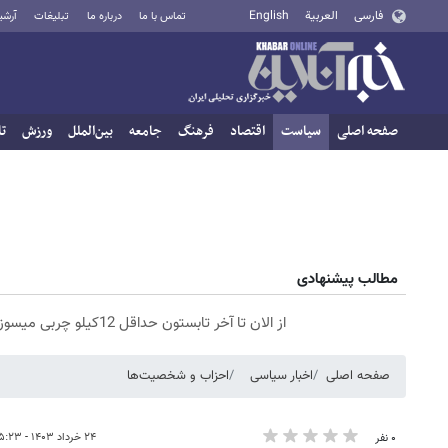
فارسی
العربية
English
تماس با ما
درباره ما
تبلیغات
آرشی
صفحه اصلی
سیاست
اقتصاد
فرهنگ
جامعه
بین‌الملل
ورزش
تا
مطالب پیشنهادی
از الان تا آخر تابستون حداقل 12کیلو چربی میسوزونی🧨
صفحه اصلی
اخبار سیاسی
احزاب و شخصیت‌ها
۲۴ خرداد ۱۴۰۳ - ۰۵:۲۳
۰ نفر