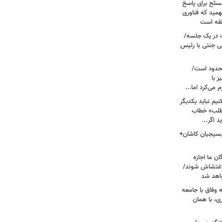
سلح برای پاسخ
همید که فناوری
نطقه است
 در یک جلسه/
ی جنتی با رئیس
حدود است/
 با
می‌کرد اما...
یم نباید یکدیگر
‌طلب» خطاب
 اگر...
 بسیجیان کاشان+
ن ما اجازه
 اغتشاش شوند/
اهد شد
 وفاق با جامعه
، با همان