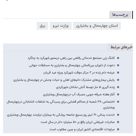
برچسب‌ها
استان چهارمحال و بختیاری
وزارت نیرو
برق
خبرهای مرتبط
کلنگ زنی مجتمع خدماتی رفاهی بین راهی درمحور شهرکرد به چلگرد
دعوت از داوران بین‌المللی چهارمحال و بختیاری به مسابقات جهانی
عرضه دام زنده در ۲ مرکز موقت شهرکرد ویژه عید قربان
پایش بیماری‌های مشترک دام‌های اهلی و حیات وحش در چهارمحال و بختیاری
زنده گیری ۵ مار توسط آتش نشانان شهرکردی
آغاز هفته صرفه جویی مصرف آب درچهارمحال وبختیاری
اختصاص ۳۸ شعبه از محاکم قضایی برای رسیدگی به تخلفات انتخاباتی درچهارمحال
وبختیاری
خدمت رسانی ۲۰ تیم روز بسیج جامعه پزشکی به بیماران نیازمند چهارمحال وبختیاری
صادرات غیرنفتی ایران باِلغ بر ۵۰ میلیارد دلار در سال است
مراودات اقتصادی کشور ایران و چین مطلوب است