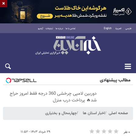
×
فارسی
العربية
English
تماس با ما
درباره ما
تبلیغات
آرشیو
پنجشنبه ۱۵ مرداد ۱۴۰۵
مطالب پیشنهادی
دوربین لامپی چرخشی 360 درجه فقط امروز حراج
شد🔥 پرداخت درب منزل
صفحه اصلی
اخبار استان ها
چهارمحال و بختیاری
۲۹ خرداد ۱۴۰۳ - ۱۱:۵۲
۰ نفر