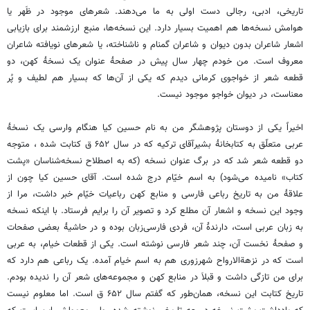
تاریخی، ادبی، رجالی دست اولی به ما می‌دهند. شعرهای موجود در ظَهر یا
هوامش نسخه‌ها هم اهمیت بسیار دارد. این نسخه‌ها، منبع ارزشمند برای بازیابی
اشعار شاعران بدون دیوان و شاعران گمنام و ناشناخته، یا شعرهای نویافته شاعران
معروف است. من خودم چهار سال پیش در صفحۀ عنوان یک نسخۀ کهن، دو
قطعه شعر از خواجوی کرمانی دیدم که یکی از آن‌ها که بسیار هم لطیف و پُر
معناست، در دیوان خواجو موجود نیست.
اخیراً یکی از دوستان پژوهشگر من به نام حسین کیا هنگام وارسی یک نسخۀ
عربی متعلّق به کتابخانۀ بشیرآقای ترکیه که در سال ۶۵۲ ق کتابت شده ، متوجه
دو قطعه شعر شد که در برگ عنوان نسخه (که به اصطلاح نسخه‌شناسان «پشت
کتاب» نامیده می‌شود) به اسم خیّام درج شده است. آقای حسین کیا چون از
علاقۀ من به تاریخ رباعی فارسی و منابع کهن رباعیات خیّام خبر داشت، مرا از
وجود این نسخه و اشعار آن مطلع کرد و تصویر آن را برایم فرستاد. با اینکه نسخه
به زبان عربی است، دارندۀ آن، فردی فارسی‌زبان بوده و در حاشیۀ بعضی صفحات
و صفحۀ نخست آن، چند شعر فارسی نوشته است. یکی از قطعات خیام، به عربی
است که در نزهةالارواح شهرزوری هم به اسم خیام آمده. یک رباعی هم دارد که
برای من تازگی داشت و قبلاَ در منابع کهن و مجموعه‌های شعر آن را ندیده‌ بودم.
تاریخ کتابت این نسخه، همان‌طور که گفتم سال ۶۵۲ ق است. اما معلوم نیست