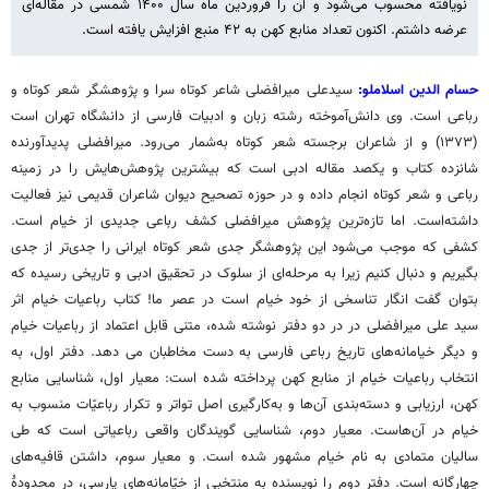
نویافته محسوب می‌شود و آن را فروردین ماه سال ۱۴۰۰ شمسی در مقاله‌ای
عرضه داشتم. اکنون تعداد منابع کهن به ۴۲ منبع افزایش یافته است.
حسام الدین اسلاملو:
سیدعلی میرافضلی شاعر کوتاه سرا و پژوهشگر شعر کوتاه و
رباعی‌ است. وی دانش‌آموخته رشته زبان و ادبیات فارسی از دانشگاه تهران است
(۱۳۷۳) و از شاعران برجسته شعر کوتاه به‌شمار می‌رود. میرافضلی پدیدآورنده
شانزده کتاب و یکصد مقاله ادبی است که بیشترین پژوهش‌هایش را در زمینه
رباعی و شعر کوتاه انجام داده و در حوزه تصحیح دیوان شاعران قدیمی نیز فعالیت
داشته‌است. اما تازه‌ترین پژوهش میرافضلی کشف رباعی جدیدی از خیام است.
کشفی که موجب می‌شود این پژوهشگر جدی شعر کوتاه ایرانی را جدی‌تر از جدی
بگیریم و دنبال کنیم زیرا به مرحله‌ای از سلوک در تحقیق ادبی و تاریخی رسیده که
بتوان گفت انگار تناسخی از خود خیام است در عصر ما! کتاب رباعیات خیام اثر
سید علی میرافضلی در در دو دفتر نوشته شده، متنی قابل اعتماد از رباعیات خیام
و دیگر خیامانه‌های تاریخ رباعی فارسی به دست مخاطبان می دهد. دفتر اول، به
انتخاب رباعیات خیام از منابع کهن پرداخته شده است: معیار اول، شناسایی منابع
کهن، ارزیابی و دسته‌بندی آن‌ها و به‌کارگیری اصل تواتر و تکرار رباعیّات منسوب به
خیام در ‌آن‌هاست. معیار دوم، شناسایی گویندگان واقعی رباعیاتی است که طی
سالیان متمادی به نام خیام مشهور شده است. و معیار سوم، داشتن قافیه‌های
چهارگانه است. دفتر دوم را نویسنده به منتخبی از خیّامانه‌های پارسی، در محدودۀ