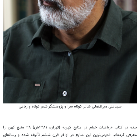
سیدعلی میرافضلی شاعر کوتاه سرا و پژوهشگر شعر کوتاه و رباعی‌
بنده در کتاب «رباعیات خیام در منابع کهن» (تهران، ۱۳۸۱ش) ۲۸ منبع کهن را
معرفی کرده‌ام. قدیمی‌ترین این منابع در اواخر قرن ششم تألیف شده و رساله‌ای