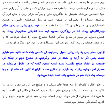
نهم هجری، با وجود سه قرن فاصله، و مهجور شدن بعضی لغات و اصطلاحات و
حتی از دَور خارج شدن آن‌ها، مخاطب به دلیل غرابتی که در متن با نُرم رایح عصر
خود احساس می‌کند، متوسل به بازآفرینی متن و روزآمد کردن زبان و حتی فُرم آن
می‌شود. بسیاری از تغییرات در متون ادبی ما مثل شاهنامه، ناشی از همین
ناهمطرازی زبان متن با زبان کاتب یا مخاطب است.
فرم رایج رباعی در زمان خیّام
چهارقافیه‌ای بوده. اما در روزگاران بعدی، فرم سه قافیه‌ای مطلوب‌تر بوده
. به
همین دلیل، می‌بینیم در منابع متأخر، قافیۀ مصراع سوم را حذف کرده‌اند که با
نُرم عصر همخوانی پیدا کند. شواهد این دستکاری‌ها را من جای دیگری آورده‌ام.
از این منظر پس به یک رباعی اصیل رسیدیم. آن کلمه‌ی پاک شده شاید هم طبایع
باشد. یعنی اگر به آرایه ی تضاد در شعر برگردیم، در مصرع دوم از اینکه کل
طبیعت در انقیاد صانع دانسته شده است سخن گفته که در مقابل می‌تواند در
مصرع آخر دوباره برگردد به طبایع در مقابل صانع دارای اقتداری که ظلم از او روا
نیست. یک «با» هم در کلمه‌ی پاک شده دیده می‌شود.
در جای خالی، کلمه‌ای با سه هجا جای می‌گیرد و طبایع نیز این شرایط را دارد. اما
اتکای ما باید به سند باشد و چون متنی دیگر داریم که جالی خالی این کلمه را به
ما می‌دهد، «جهانی» از هر جهت ارجح است. جهانی هم همان مفهوم طبایع را با
قدری گستردگی بیشتر می‌رساند.