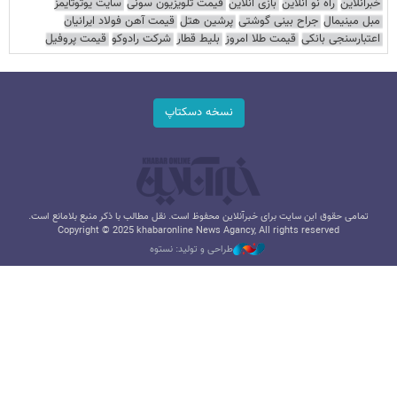
خبرآنلاین
راه نو آنلاین
بازی آنلاین
قیمت تلویزیون سونی
سایت یوتوتایمز
مبل مینیمال
جراح بینی گوشتی
پرشین هتل
قیمت آهن فولاد ایرانیان
اعتبارسنجی بانکی
قیمت طلا امروز
بلیط قطار
شرکت رادوکو
قیمت پروفیل
نسخه دسکتاپ
تمامی حقوق این سایت برای خبرآنلاین محفوظ است. نقل مطالب با ذکر منبع بلامانع است.
Copyright © 2025 khabaronline News Agancy, All rights reserved
طراحی و تولید: نستوه