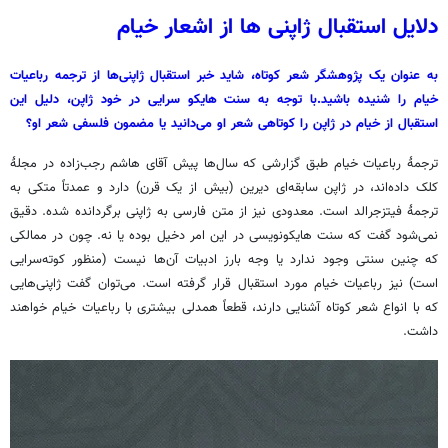
دلایل استقبال ژاپنی ها از اشعار خیام
به عنوان یک پژوهشگر شعر کوتاه، شاید خبر استقبال ژاپنی‌ها از ترجمه رباعیات
خیام را شنیده باشید.‌با توجه به سنت هایکو سرایی در خود ژاپن، دلیل این
استقبال از خیام در ژاپن را کوتاهی شعر او می‌دانید یا مضمون فلسفی شعر او؟
ترجمۀ رباعیات خیام طبق گزارشی که سال‌ها پیش آقای هاشم رجب‌زاده در مجلۀ
کلک داده‌اند، در ژاپن سابقه‌ای دیرین (بیش از یک قرن) دارد و عمدتاً متکی به
ترجمۀ فیتزجرالد است. معدودی نیز از متن فارسی به ژاپنی برگردانده شده. دقیق
نمی‌شود گفت که سنت هایکونویسی در این امر دخیل بوده یا نه. چون در ممالکی
که چنین سنتی وجود ندارد یا وجه بارز ادبیات آن‌ها نیست (منظور کوته‌سرایی
است) نیز رباعیات خیام مورد استقبال قرار گرفته است. می‌توان گفت ژاپنی‌هایی
که با انواع شعر کوتاه آشنایی دارند، قطعاً همدلی بیشتری با رباعیات خیام خواهند
داشت.