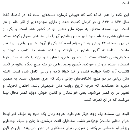
است.
این نکته را هم اضافه کنم که «بیاض کرمان» نسخه‌ای است که در فاصلۀ فقط
سال ۸۲۶ تا ۸۴۶ ق در کرمان کتابت شده و دارای مجموعه‌ای از آثار نظم و نثر
است. این نسخه متعلق به موزۀ ملی دهلی نو در کشور هند است و یکی از
محققان هندی به نام سید امیر حسن عابدی آن را طی مقاله‌ای معرفی کرده است.
در این نسخه، ۴۶ رباعی به نام خیّام آمده که یکی از آن‌ها همین رباعی مورد نظر
ماست. متأسفانه آقای عابدی در قرائت رباعیات، همه جا کامیاب نبوده و
بدخوانی‌هایی داشته است. در همین رباعی، ایشان «روا نیّ» را که به معنی «روا
نیست» است، «روانی» خوانده. حُسن وجود رباعی در یک منبع دیگر، علاوه بر تأیید
انتساب آن، کلمۀ خوانده نشده را نیز خوانا کرده و رباعی کامل شده است. البته
متن رباعی در دو منبع، اختلاف‌های جزئی دارند که امری معمول است. به همین
دلیل، ما معتقدیم که هرچه تاریخ روایت متن قدیمی‌تر باشد، احتمال تحریف و
تغییر در آن کمتر می‌شود. یعنی خوانندگان و کاتبان خوش ذوق، کمتر مجال پیدا
می‌کنند که در آن تصرّف کنند.
البته این مسئله یک وجه دیگر هم دارد. هرچه زمان یک منبع به مؤلف (در اینجا
خیام منظور ماست) نزدیک‌تر باشد، مخاطبان الفت بیشتری با زبان و سبک نوشتاری
روزگار او احساس می‌کنند و ضرورتی برای دستکاری در متن نمی‌بینند. ولی در قرن