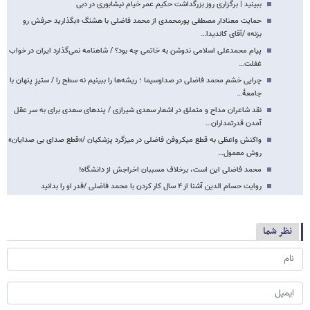
ببینید | برگزاری روز بزرگداشت حکیم عمر خیام نیشابوری در دبی
حمایت معنادار مصطفی پورمحمدی از محمد فاضلی با هشتگ «بگذارید حرفش رو
بزنه» /آقای کاندیدا…
پیام محمدعلی اسلامی ندوشن به خاتمی چه بود؟ / شاهنامه نمی‌گذارد ایران در خواب
غفلت…
چرایی خشم محمد فاضلی در صداوسیما ؛ ریشه‌ها را ببینیم نه سطح را / ستیزِ پنهان با
جامعهٔ…
نقد شاعران مداح و متملق در اشعار سعدی شیرازی / پندهای سعدی برای به سر عقل
آمدن قدرتمداران…
واکنش واعظی به قطع میکروفن فاضلی در میزگرد پزشکیان /«قطع صدای بی صدایان»
روش معمول…
محمد فاضلی این است، برخلاف مسببان اخراجش از دانشگاه!
روایت حسام الدین آشنا از ۴ سال کار کردن با محمد فاضلی /قدر او را بدانید
نظر شما