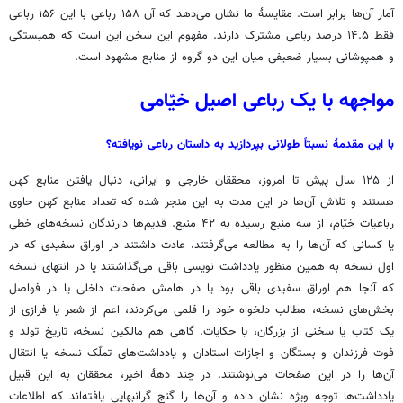
آمار آن‌ها برابر است. مقایسۀ ما نشان می‌دهد که آن ۱۵۸ رباعی با این ۱۵۶ رباعی
فقط ۱۴.۵ درصد رباعی مشترک دارند. مفهوم این سخن این است که همبستگی
و همپوشانی بسیار ضعیفی میان این دو گروه از منابع مشهود است.
مواجهه با یک رباعی اصیل خیّامی
با این مقدمۀ نسبتاً طولانی بپردازید به داستان رباعی نویافته؟
از ۱۲۵ سال پیش تا امروز، محققان خارجی و ایرانی، دنبال یافتن منابع کهن
هستند و تلاش آن‌ها در این مدت به این منجر شده که تعداد منابع کهن حاوی
رباعیات خیّام، از سه منبع رسیده به ۴۲ منبع. قدیم‌ها دارندگان نسخه‌های خطی
یا کسانی که آن‌ها را به مطالعه می‌گرفتند، عادت داشتند در اوراق سفیدی که در
اول نسخه به همین منظور یادداشت نویسی باقی می‌گذاشتند یا در انتهای نسخه
که آنجا هم اوراق سفیدی باقی بود یا در هامش صفحات داخلی یا در فواصل
بخش‌های نسخه، مطالب دلخواه خود را قلمی می‌کردند، اعم از شعر یا فرازی از
یک کتاب یا سخنی از بزرگان، یا حکایات. گاهی هم مالکین نسخه، تاریخ تولد و
فوت فرزندان و بستگان و اجازات استادان و یادداشت‌های تملّک نسخه یا انتقال
آن‌ها را در این صفحات می‌نوشتند. در چند دهۀ اخیر، محققان به این قبیل
یادداشت‌ها توجه ویژه نشان داده‌ و آن‌ها را گنج گرانبهایی یافته‌اند که اطلاعات