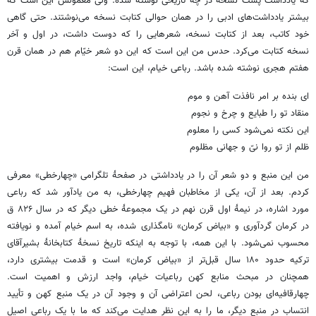
که یادداشت پشت نسخه در چه تاریخی نوشته شده. ولی معمولش این است که
بیشتر یادداشت‌های ادبی را در همان حوالی کتابت نسخه می‌نوشتند. حتی گاهی
خود کاتب، بعد از کتابت نسخه، شعرهایی را که دوست داشت، در اول و آخر
نسخه کتابت می‌کرد. حدس من این است که این دو شعر خیّام هم در همان قرن
هفتم هجری نوشته شده باشد. رباعی خیام، این است:
ای بنده بر امر نافذت آهن و موم
منقاد تو را طبایع و چرخ و نجوم
این نکته نمی‌شود کسی را معلوم
ظلم از تو روا نیّ و جهانی مظلوم
من این منبع و دو شعر آن را در یادداشتی در صفحۀ تلگرامی «چهارخطی» معرفی
کردم. بعد از آن، یکی از مخاطبان فهیم چهارخطی، به من یادآور شد که رباعی
مورد اشاره، در نیمۀ اول قرن نهم در یک مجموعۀ خطی دیگر که در سال ۸۲۶ ق
در کرمان گردآوری و «بیاض کرمان» نامگذاری شده، به اسم خیام آمده و نویافته
محسوب نمی‌شود. با این همه، با توجه به اینکه تاریخ نسخۀ کتابخانۀ بشیرآقای
ترکیه حدود ۱۸۰ سال قبل‌تر از «بیاض کرمان» است و قدمت بیشتری دارد،
همچنان در مبحث منابع کهن رباعیات خیام، واجد ارزش و اهمیت است.
چهارقافیه‌ای بودن رباعی، لحن اعتراضی آن و وجود آن در یک منبع کهن و تأیید
انتساب در منبع دیگر، ما را به این نظر هدایت می‌کند که ما با یک رباعی اصیل