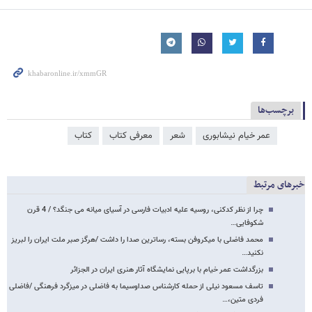
برچسب‌ها
عمر خیام نیشابوری
شعر
معرفی کتاب
کتاب
خبرهای مرتبط
چرا از نظر کدکنی، روسیه علیه ادبیات فارسی در آسیای میانه می جنگد؟ / 4 قرن
شکوفایی…
محمد فاضلی با میکروفن بسته، رساترین صدا را داشت /هرگز صبر ملت ایران را لبریز
نکنید…
بزرگداشت عمر خیام با برپایی نمایشگاه آثار هنری ایران در الجزائر
تاسف مسعود نیلی از حمله کارشناس صداوسیما به فاضلی در میزگرد فرهنگی /فاضلی
فردی متین،…