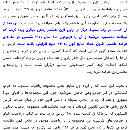
است از امام فخر رازی که به یکی از رباعیات خیام استناد کرده. در کتاب «رباعیات
خیّام و خیّامانه‌های پارسی (تهران، ۱۳۹۹) تعداد منابع کهن به ۳۵ منبع رسیده.
بعد از چاپ کتاب اخیر، یکی از پژوهشگران به نام آقای محسن شریفی صحی در
یک نسخۀ خطی متعلق به قرن هشتم یک رباعی نویافته پیدا کرد. خود م
ن بعد از
آن کتاب، در یک سفینۀ دیگر از اوایل قرن هشتم رباعی دیگری پیدا کردم که
نویافته محسوب می‌شود و آن را فروردین ماه سال ۱۴۰۰ شمسی در مقاله‌ای
عرضه داشتم. اکنون تعداد منابع کهن به ۴۲ منبع افزایش یافته است
. ارزش و
اهمیت منابع کهن در این است که فاصلۀ کمتری با زمان خیّام دارند و بعضی از
آن‌ها را آدم‌های سرشناسی مثل فخر رازی و عطاملک جوینی روایت کرده‌اند. ضمن
اینکه، اصالت آن‌ها کمتر دستخوش سلایق دیگران شده است و روایت‌های
مطمئن‌تری عرضه می‌دارند.
واقعیت این است که از گروه اول منابع، یعنی مجموعه‌ رباعیات منسوب به خیام،
گشایشی در کار خیام‌پژوهی حاصل نمی‌شود. چون این مجموعه‌ها را ادبای دورۀ
تیموری و بعد از آن، بر اساس سلیقه و دانش ادبی خود از میان میراث گرانبار
تاریخ رباعی فارسی گلچین کرده‌اند و به خیام بخشیده‌اند. مجموعه رباعیات بادلیان
آکسفورد که در ۸۶۵ ق کتابت شده، ۱۵۸ رباعی دارد. بنده در کتاب «رباعیات خیام
و خیامانه‌های فارسی» این مجموعه را با رباعیات موجود در منابع کهن مقایسه
کرده‌ام. اتفاقاً از ۳۵ منبع کهن ما نیز ۱۵۶ رباعی غیر تکراری به دست آمده. یعنی