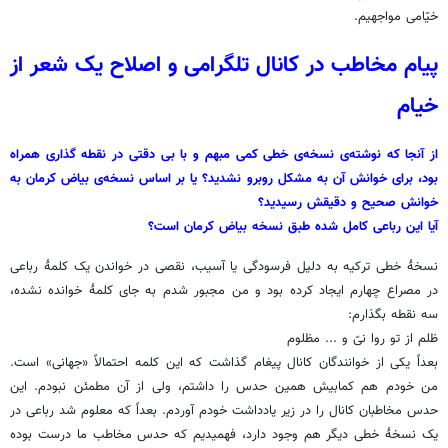
خیّامی مواجهیم.
پیام مخاطب در کانال تلگرامی و اصلاح یک شعر از
خیام
از آنجا که نوشته‌ی نسخه‌ی خطی کمی مبهم و با بی دقتی در نقطه گذاری همراه
بود، برای خوانش آن به مشکل روبرو نشدید؟ یا بر اساس نسخه‌ی بیاض کرمان به
خوانش صحیح و دقیقش رسیدید؟
آیا این رباعی کامل شده طبق نسخه بیاض کرمان است؟
نسخۀ خطی ترکیه به دلیل فرسودگی یا آسیب، نقصی در خواندن یک کلمۀ رباعی
در مصراع چهارم ایجاد کرده بود و من مجبور شدم به جای کلمۀ خوانده نشده،
سه نقطه بگذارم:
ظلم از تو روا نیّ و ... مظلوم
بعداً یکی از خوانندگان کانال پیغام گذاشت که این کلمه احتمالاً «جهانی» است.
من خودم هم کمابیش همین حدس را داشتم، ولی از آن مطمئن نبودم. این
حدس مخاطبان کانال را در زیر یادداشت خودم آوردم. بعداً که معلوم شد رباعی در
یک نسخۀ خطی دیگر هم وجود دارد، فهمیدیم که حدس مخاطب ما درست بوده