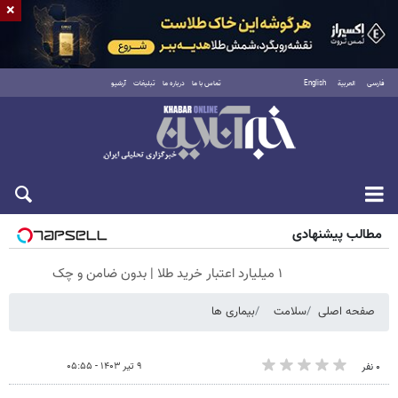
×
فارسی
العربية
English
تماس با ما
درباره ما
تبلیغات
آرشیو
پنجشنبه ۱۵ مرداد ۱۴۰۵
مطالب پیشنهادی
۱ میلیارد اعتبار خرید طلا | بدون ضامن و چک
صفحه اصلی
سلامت
بیماری ها
۹ تیر ۱۴۰۳ - ۰۵:۵۵
۰ نفر