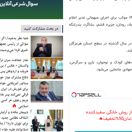
مدیرکل تبلیغات اسلامی هرمزگان نیز پیش از این با اشاره به اینکه تاکنون ۱۴۰ موکب برای اجرای میهمانی غدیر اعلام
د، رودان، جزیره قشم، بشاگرد، بندرلنگه
در بحث مشارکت کنید
شما نظر بدهید/ اگر خ
 در سال گذشته در سطح استان هرمزگان
سوالی از رئیس جمه
خبری فردا می‌پرسیدی
نماز جماعت سران ترک
‌های کودک و نوجوان، بازی و سرگرمی،
پاکستان + عکس / بن‌س
هادی جانمایی می‌شود.
شریف و اردوغان پس ا
دفاع مشترک نماز خوا
سناتور آمریکایی خواه
برای شورش در ایران 
فرقی نمی‌کند پسر شاه 
مریم رجوی، هر کسی 
اسلامی
 از روش خانگی سفیدکننده
«پیمان مکه» و آرایش
ائتلاف نظامی جدید 
دان50%تخفیف🔥
برای تهران دارد؟ / مث
اسلام‌آباد علیه خلاء