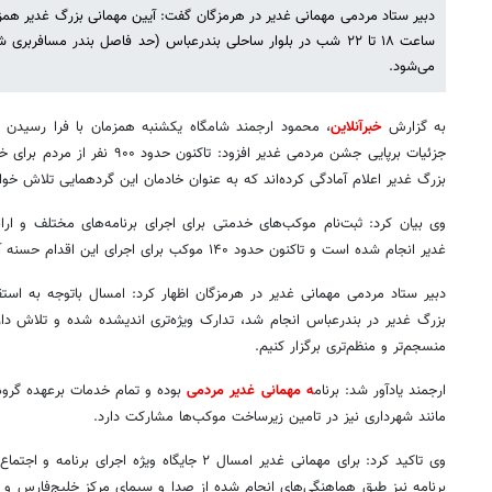
ساعت ۱۸ تا ۲۲ شب در بلوار ساحلی بندرعباس (حد فاصل بندر مسافربری
می‌شود.
به گزارش
خبرآنلاین
، محمود ارجمند شامگاه یکشنبه همزمان با فرا رسید
جزئیات برپایی جشن مردمی غدیر افزود:
بزرگ غدیر اعلام آمادگی کرده‌اند که به عنوان خادمان این گردهمایی تلاش خوا
وی بیان کرد: ثبت‌نام موکب‌های خدمتی برای اجرای برنامه‌های مختلف و ارا
غدیر انجام شده است و تاکنون حدود ۱۴۰ موکب برای اجرای این اقدام حسنه آمادگی خود را اعلام کرده‌اند.
دبیر ستاد مردمی مهمانی غدیر در هرمزگان اظهار کرد: امسال باتوجه به است
بزرگ غدیر در بندرعباس انجام شد، تدارک ویژه‌تری اندیشده شده و تلاش دار
منسجم‌تر و منظم‌تری برگزار کنیم.
ارجمند یادآور شد: برنام
ه مهمانی غدیر مردمی
بوده و تمام خدمات برعهده گروه
مانند شهرداری نیز در تامین زیرساخت موکب‌ها مشارکت دارد.
وی تاکید کرد: برای مهمانی غدیر امسال ۲ جایگاه ویژ
برنامه نیز طبق هماهنگی‌های انجام شده از صدا و سیمای مرکز خلیج‌فارس و 