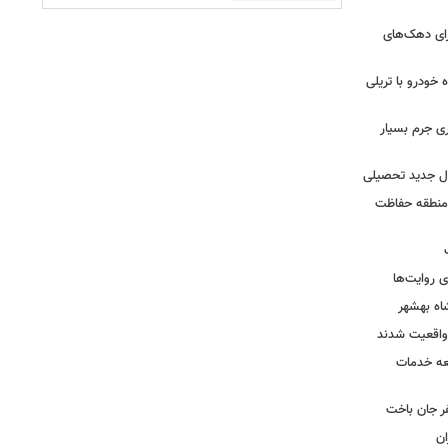
رای دهک‌های
خودرو با تریلی
ی جرم بسیار
ال جدید تحصیلی
 منطقه حفاظت
 روایت‌ها
اه بهشهر
واقعیت شدند
عه خدمات
ر جان باخت