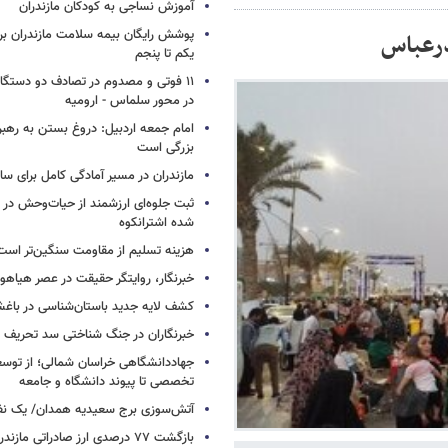
آموزش نساجی به کودکان مازندران
پوشش رایگان بیمه سلامت مازندران ب
درعباس
یکم تا پنجم
۱۱ فوتی و مصدوم در تصادف دو دستگاه 
در محور سلماس - ارومیه
امام جمعه اردبیل: دروغ بستن به رهبر
بزرگی است
مازندران در مسیر آمادگی کامل برای س
ثبت جلوه‌ای ارزشمند از حیات‌وحش در
شده اشترانکوه
هزینه تسلیم از مقاومت سنگین‌تر است
خبرنگار، روایتگر حقیقت در عصر هیاهوی
کشف لایه جدید باستان‌شناسی در باغش
خبرنگاران در جنگ شناختی سد تحریف 
جهاددانشگاهی خراسان شمالی؛ از توس
تخصصی تا پیوند دانشگاه و جامعه
آتش‌سوزی برج سعیدیه همدان/ یک نف
بازگشت ۷۷ درصدی ارز صادراتی مازندران