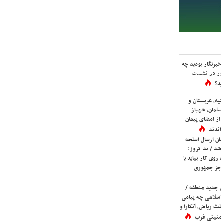
برنگار بودید چه
ور در نشست
د؟
یه، عربستان و
لمان، شهباز
ز امضای پیمان
ندند
ان ارسال اسلحه
شد / تد کروز:
روی کار بیاید یا
جز جمهوری
 جدید منطقه /
اسلامی چه پیامی
لث ریاض، آنکارا و
 امنیتی غرب