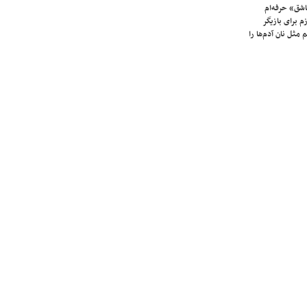
شق» حرفه‌ام
م برای بازیگر
 مثل نان آدم‌ها را