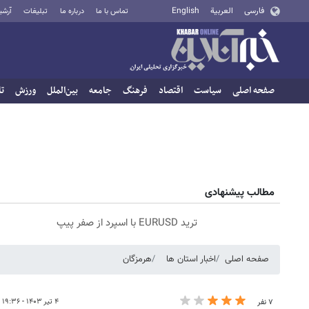
فارسی
العربية
English
تماس با ما
درباره ما
تبلیغات
آرشی
صفحه اصلی
سیاست
اقتصاد
فرهنگ
جامعه
بین‌الملل
ورزش
تا
مطالب پیشنهادی
ترید EURUSD با اسپرد از صفر پیپ
صفحه اصلی
اخبار استان ها
هرمزگان
۴ تیر ۱۴۰۳ - ۱۹:۳۶
۷ نفر