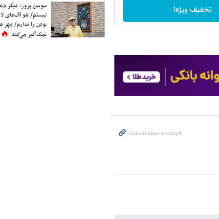
سوسن پرور: دیگر «عا
تخفیف ویژه!
نیستم/ شو آف‌های لاز
بودن را ندارم/ مِهر هم
نمک‌گیر می‌کند