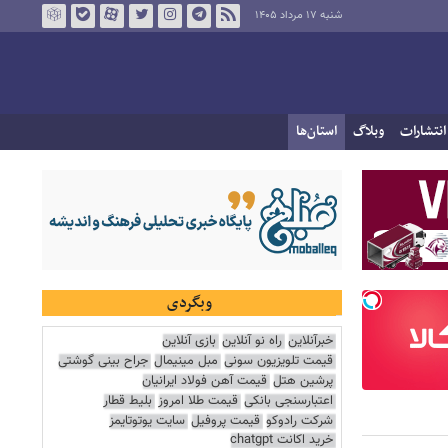
شنبه ۱۷ مرداد ۱۴۰۵
انتشارات
وبلاگ
استان‌ها
وبگردی
خبرآنلاین
راه نو آنلاین
بازی آنلاین
قیمت تلویزیون سونی
مبل مینیمال
جراح بینی گوشتی
پرشین هتل
قیمت آهن فولاد ایرانیان
اعتبارسنجی بانکی
قیمت طلا امروز
بلیط قطار
شرکت رادوکو
قیمت پروفیل
سایت یوتوتایمز
خرید اکانت chatgpt