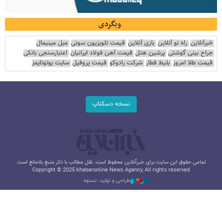
وبگردی
خبرآنلاین
راه نو آنلاین
بازی آنلاین
قیمت تلویزیون سونی
مبل مینیمال
جراح بینی گوشتی
پرشین هتل
قیمت آهن فولاد ایرانیان
اعتبارسنجی بانکی
قیمت طلا امروز
بلیط قطار
شرکت رادوکو
قیمت پروفیل
سایت یوتوتایمز
نسخه دسکتاپ
تمامی حقوق این سایت برای خبرآنلاین محفوظ است. نقل مطالب با ذکر منبع بلامانع است.
Copyright © 2025 khabaronline News Agancy, All rights reserved
طراحی و تولید: نستوه