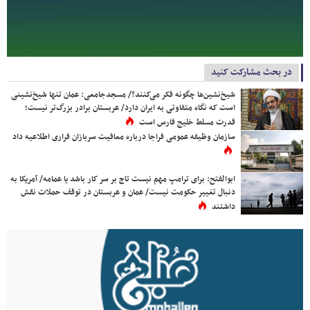
در بحث مشارکت کنید
شیخ‌نشین‌ها چگونه فکر می‌کنند؟/ مسجدجامعی: عمان تنها شیخ‌نشینی
است که نگاه متفاوتی به ایران دارد/ عربستان برادر بزرگ‌تر نیست؛
قدرت مسلط خلیج فارس است
سازمان وظیفه عمومی فراجا درباره معافیت سربازان فراری اطلاعیه داد
ابوالفتح: برای ترامپ مهم نیست تاج بر سر کار باشد یا عمامه/ آمریکا به
دنبال تغییر حکومت نیست/ عمان و عربستان در توقف حملات نقش
داشتند