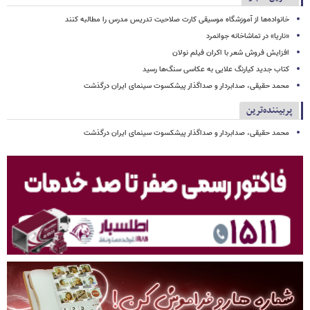
خانواده‌ها از آموزشگاه موسیقی کارت صلاحیت تدریس مدرس را مطالبه کنند
«ناریا» در تماشاخانه جوانمرد
افزایش فروش شعر با اکران فیلم نولان
کتاب جدید کیارنگ علایی به عکاسی سنگ‌ها رسید
محمد حقیقی، صدابردار و صداگذار پیشکسوت سینمای ایران درگذشت
پربیننده‌ترین
محمد حقیقی، صدابردار و صداگذار پیشکسوت سینمای ایران درگذشت