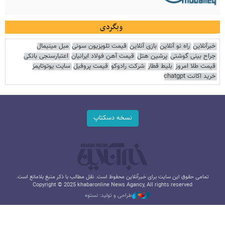
وبگردی
خبرآنلاین
راه نو آنلاین
بازی آنلاین
قیمت تلویزیون سونی
مبل مینیمال
جراح بینی گوشتی
پرشین هتل
قیمت آهن فولاد ایرانیان
اعتبارسنجی بانکی
قیمت طلا امروز
بلیط قطار
شرکت رادوکو
قیمت پروفیل
سایت یوتوتایمز
خرید اکانت chatgpt
نسخه دسکتاپ
تمامی حقوق این سایت برای خبرآنلاین محفوظ است. نقل مطالب با ذکر منبع بلامانع است.
Copyright © 2025 khabaronline News Agancy, All rights reserved
طراحی و تولید: نستوه