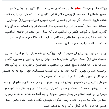
پایگاه فکر و فرهنگ
مبلغ
: نقش حادثه ی غدیر، در شکل گیری و روشن شدن
مسیر متعالی اسلام بعد از پیامبر خاتم نقشی کلیدی است که باید آن را یک نقطه
عطف تاریخ دانست. اگر چه در واقعه ی غدیر، تعیین امیرالمومنین(ع) مهمترین
مسئله بود، لیکن آنچه در این روز تاریخی حائز اهمیت فراوان است، به واقع پایه
گذاری اصول و قواعد حکمرانی اسلامی بود که نشان می دهد در جامعه اسلامی،
اشرافیت، تکبر، ثروت و دنیا طلبی جایگاهی ندارد بلکه ملاک برای حکومت در
اسلام، عدالت، برابری و پرهیزگاری است.
آن چه در این روز بیان آن ضرورت دارد، ویژگی‌های شخصیتی والای امیرالمومنین
حضرت علی (ع) است. مولای متقیان با دارا بودن روحیه ی الهی و معنوی، آگاه و
مشرف بودن به ابعاد وسیع حکمرانی اسلامی و همچنین برخورداری از ویژگی های
برجسته انسانی بهترین گزینه خداوند برای امامت مسلمانان جهان بود که به دستور
پروردگار از سوی پیامبر عظیم الشان اسلام معرفی شد.
سوابقی تاریخی در خصوص ایمان قلبی و عمیق علی (ع) و فداکاری های او در راه
اسلام روشن و مستند است. چه آنجا که باید برای حفظ دین و مقابله با ضربه بر
پیکره ی نو بنیاد اسلام در بستر پیامبر بخوابد و چه آنجا که شانه به شانه رسول
خدا در جنگ ها دلاوری کند و چون دیگران تنهایش نگذارد همه جلوه هایی است
عمیق که برای ما نه قابل درک و نه توصیف است.