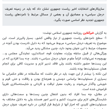
سازوکارهای انتخابات اخیر ریاست‌ جمهوری نشان داد که باید در زمینه تعریف
«رجل سیاسی» و مصادیق آن و بعضی از مسائل مرتبط با نامزدهای ریاست
‌جمهوری تجدید نظر اساسی صورت بگیرد.
به گزارش
خبرآنلاین
روزنامه جمهوری اسلامی نوشت:
1- سطح نامزدهای ریاست ‌جمهوری از نیاز واقعی کشور، بسیار پائین‌تر است. این
موضوع به تعریف «رجل سیاسی» مربوط می‌شود که به دلیل نادرست بودن آنچه در
مصوبات مرتبط با این عنوان وجود دارد، چنین مشکلی پدید می‌آید.
ویژگی‌هائی از قبیل سابقه وزارت، معاونت قوه، استانداری، نمایندگی مجلس و...
بهیچوجه نمی‌توانند الزاماً مقوم عنوان «رجل سیاسی» باشند. چه بسا افرادی که در
این پست‌ها حضور داشته باشند ولی فاقد تدبیر لازم و مدیریت کافی برای انجام
همان مسئولیت‌ها بوده باشند.
این نکته را بیشتر از این جهت باید در نظر داشت که متأسفانه در نظام حکمرانی ما
بسیاری از مسئولیت‌ها براساس دوستی‌ و هم‌جناح بودن و رفاقت و حتی قوم و
خویشی واگذار می‌شوند و رعایت معیار لیاقت و کاردانی و شایسته‌سالاری تقریباً
فراموش شده است.
در مقابل، چه بسا افراد که بدون اشغال چنین پست‌ها و سمت‌هائی دارای
شایستگی‌های لازم برای مدیریت کشور و تدبیر امور هستند ولی به دلایل مختلف به
مسئولیت‌های کلیدی که احراز آنها از شرایط قرار گرفتن در دایره تعریف عنوان «رجل