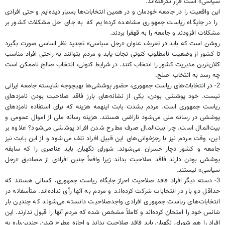
سیاسی» است قرار نگرفته‌اند.
این واقعیت را در جامعه خودمان و در همین انتخابات‌ها بسیار دیده‌ایم و حتی افرادی
را در جایگاه ریاست‌ جمهوری مشاهده کرده‌ایم که به جای حل مشکلات کشور بر
مشکلات افزودند و جامعه را به قهقرا بردند.
روشن است که باید در تعریف عنوان «رجل سیاسی» تجدید نظر اساسی صورت بگیرد
تا کشور از وضعیت نامطلوب کنونی نجات یابد و مردم بتوانند به راحتی افراد مناسب
کلان‌ترین مدیریت کشور را انتخاب کنند. در شرایط کنونی، انتخاب صالح ناممکن است
چه رسد به انتخاب اصلح.
2- در انتخابات‌های ریاست ‌جمهوری، حضور پوششی‌ها بهیچوجه شایسته جامعه ایرانی
نیست. خود پوششی بودن، یکی از نشانه‌های بارز فاقد صلاحیت بودن نامزدهای
ریاست‌ جمهوری است. مردم بشدت بابت اینهمه هزینه که برای استفاده نامزدهای
پوششی در رسانه ملی می‌شود ناراضی هستند. هزینه رسانه ملی از اموال عمومی و
بیت‌المال است. چرا بیت‌المال صرف مطرح شدن افراد پوششی می‌شود؟ علاوه بر
این، وقت مردم نیز با رجزخوانی‌های این قبیل افراد تلف می‌شود و از این بابت نیز
جامعه و کشور دچار خسران می‌شوند. شورای نگهبان باید عناصری را که سابقه
پوششی بودن دارند فاقد صلاحیت بداند زیرا واقعاً چنین افرادی از مصادیق «رجل
سیاسی» نیستند.
3- دسته دیگر افراد فاقد صلاحیت احراز جایگاه ریاست ‌جمهوری، کسانی هستند که
حداقل دو بار در انتخابات شرکت کرده‌اند و مردم به آنها رأی نداده‌اند. متأسفانه در
انتخابات‌های ریاست ‌جمهوری افرادی واجدصلاحیت دانسته می‌شوند که چندین بار
شانس خود را امتحان کرده‌اند و کاملاً مشخص شده که مردم آنها را قبول ندارند. این
افراد را هم شورای نگهبان باید فاقد صلاحیت بداند و اجازه مطرح شدن چندین‌باره به