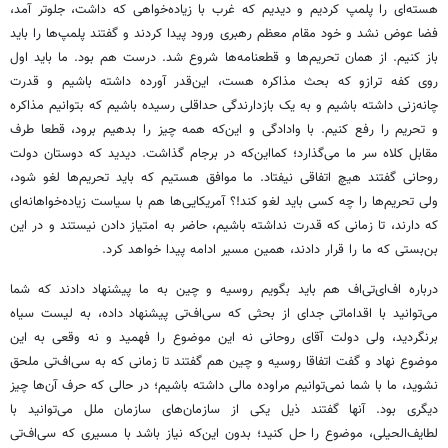
هسته‌ای را پلمپ کردیم و دیدیم که غرب با زیاده‌خواهی که داشت، جلوتر آمد،
فضا عوض نشد و خود مقام معظم رهبری ورود پیدا کردند و گفتند پلمپ‌ها را باید
باز کنیم. از همان تحریم‌ها و قطعنامه‌ها شروع شد. درست هم بود. ما باید اول
روی کفه ترازو که بحث مذاکره هست، این‌قدر آورده داشته باشیم و قدرت
چانه‌زنی داشته باشیم و به یک بازدارندگی حداقلی رسیده باشیم که بتوانیم مذاکره
و تحریم را رفع کنیم. با وادادگی و این‌که همه چیز را بدهیم برود، قطعا طرف
مقابل کلاه سر ما می‌گذارد؛ کمااین‌که در برجام گذاشت. دیدید که دوستان دولت
روحانی گفتند هیچ اتفاقی نیفتاد. ما موافق هستیم که باید تحریم‌ها لغو شود،
ولی تحریم‌ها را چه کسی باید لغو کند!؟ آمریکایی‌ها هم با سیاست زیاده‌خواهانه‌ای
که دارند، تا زمانی که قدرت نداشته باشیم، حاضر به امتیاز دادن نیستند و در این
بن‌بستی که ما را قرار دادند، همین مسیر ادامه پیدا خواهد کرد.
درباره اف‌ای‌تی‌اف هم باید بگویم روسیه و چین به ما پیشنهاد دادند که شما
می‌توانید با اقداماتی جدای از بحثی که سی‌اف‌تی پیشنهاد داده، به لیست سیاه
برنگردید، ولی دولت آقای روحانی نه این موضوع را فهمید و نه وقعی به این
موضوع نهاد و گفت اتفاقا روسیه و چین هم گفتند تا زمانی که به سی‌اف‌تی ملحق
نشوید، ما با شما نمی‌توانیم مراوده مالی داشته باشیم؛ در حالی که حرف آن‌ها چیز
دیگری بود. آنها گفتند ذیل یکی از سازمان‌های سازمان ملل می‌توانید با
لطایف‌الحیلی، موضوع را حل کنید؛ بدون این‌که نیاز باشد با مسیری که سی‌اف‌تی