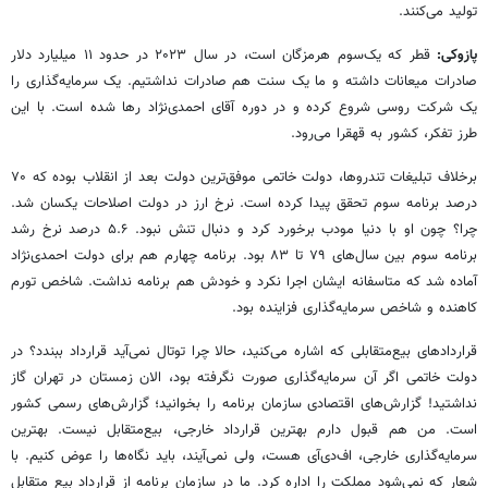
تولید می‌کنند.
پازوکی:
قطر که یک‌سوم هرمزگان است، در سال ۲۰۲۳ در حدود ۱۱ میلیارد دلار
صادرات میعانات داشته و ما یک سنت هم صادرات نداشتیم. یک سرمایه‌گذاری را
یک شرکت روسی شروع کرده و در دوره آقای احمدی‌نژاد رها شده است. با این
طرز تفکر، کشور به قهقرا می‌رود.
برخلاف تبلیغات تندروها، دولت خاتمی موفق‌ترین دولت بعد از انقلاب بوده که ۷۰
درصد برنامه سوم تحقق پیدا کرده است. نرخ ارز در دولت اصلاحات یکسان شد.
چرا؟ چون او با دنیا مودب برخورد کرد و دنبال تنش نبود. ۵.۶ درصد نرخ رشد
برنامه سوم بین سال‌های ۷۹ تا ۸۳ بود. برنامه چهارم هم برای دولت احمدی‌نژاد
آماده شد که متاسفانه ایشان اجرا نکرد و خودش هم برنامه نداشت. شاخص تورم
کاهنده و شاخص سرمایه‌گذاری فزاینده بود.
قراردادهای بیع‌متقابلی که اشاره می‌کنید، حالا چرا توتال نمی‌آید قرارداد ببندد؟ در
دولت خاتمی اگر آن سرمایه‌گذاری صورت نگرفته بود، الان زمستان در تهران گاز
نداشتید! گزارش‌های اقتصادی سازمان برنامه را بخوانید؛ گزارش‌های رسمی کشور
است. من هم قبول دارم بهترین قرارداد خارجی، بیع‌متقابل نیست. بهترین
سرمایه‌گذاری خارجی، اف‌دی‌آی هست، ولی نمی‌آیند، باید نگاه‌ها را عوض کنیم. با
شعار که نمی‌شود مملکت را اداره کرد. ما در سازمان برنامه از قرارداد بیع متقابل