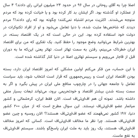
اصلا چرا به آقای روحانی در سال ۹۶ در حدود ۲۴ میلیون ایرانی رای دادند؟ ۴ سال
از عملکرد او گذشته بود. اگر ایشان بد کار کرده بود و یا خیانت کرده بود که مردم
متوجه می‌شدند. اکثریت مردم اشتباه نمی‌کنند؛ چگونه بود که رای دادند!؟ مردم
دیدند که شاخص‌ها مثبت شده، با دنیا تعامل می‌شود و او از افراد تکنوکرات در
دولت خود استفاده کرده بود. این در حالی است که در یک اقتصاد بسته، در
بهترین شرایط می‌توانید وضع موجود را حفظ کنید. یک تفکری که من برای اقتصاد
ایران خطرناک می‌بینم، رفتن به سمت تهاتر است. تهاتر یعنی این‌که ما به دوران
قبل از قاجار می‌رویم و سیستم تهاتری اصلا در دنیا کنار گذاشته شده است.
با این حساب، من فکر می‌کنم اولین مشکلی که امروز اقتصاد ایران دارد، بسته
بودن اقتصاد ایران است و رییس‌جمهوری که قرار است انتخاب شود، باید سیاست
تعامل با جامعه جهانی را در چارچوب منافع ملی ایران در پیش بگیرد و اگر به
سمت بسته شدن بیشتر اقتصاد و خودتحریمی برود، می‌تواند تبعات بسیار منفی
داشته باشد. نمونه آن هم اف‌ای‌تی‌اف است. الان فقط ایران، کره‌شمالی و کشور
میانمار عضو اف‌ای‌تی‌اف نیستند. این سوال مطرح است که از میان ۲۰۰ کشور
دنیا، ۱۹۷ کشور نمی‌فهمند که عضو اف‌ای‌تی‌اف هستند!؟ الان روسیه و چین عضو
اف‌ای‌تی‌اف هستند. چرا نظر ما مخالف اف‌ای‌تی‌اف است. کسانی که امروز مخالف
اف‌ای‌تی‌اف هستند، یک روز باید به ملت ایران پاسخ‌گو باشند. سیستم اف‌ای‌تی‌اف
به نفع ماست.