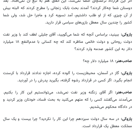
اگر این قرارداد ترکمنچای امضا نمی‌شد، این اتفاق هم به تبع آن نمی‌افتاد. بعد
دوستان شما چه‌کار کردند؟ آمدند بحث بابک زنجانی را مطرح کردند که البته بیش
از آن چیزی که از او طلب داشتیم، آمد تسویه کرد و ماجرا حل شد، ولی شما
کشور را چندین سال معطل بازی‌های سیاسی قرار دارید.
پازوکی:
ببینید، براساس آنچه که شما می‌گویید، آقای جلیلی لطف کند با وزیر نفت
دولت روحانی و دولت خاتمی مناظره کند که چه کسانی با عدم‌النفع ۱۸ میلیارد
دلار به این کشور صدمه وارد کردند؟
صاحب‌هنر:
۱۸ میلیارد دلار چه؟
پازوکی:
گاز در آسمان، محیط‌زیست را آلوده کرده، اجازه ندادند قرارداد با کرسنت
انجام بگیرد. اگر کسی در قرارداد رشوه گرفته، بگیرید پدرش را در آوردید.
صاحب‌هنر:
اگر آقای زنگنه وزیر نفت نمی‌شد، می‌توانستیم این کار را بکنیم.
می‌آمدند می‌گفتند کسی را که متهم می‌کنید به بحث فساد، خودتان وزیر کردید و
در دادگاه محکوم می‌شدیم.
پازوکی:
در سه سال دولت سیزدهم چرا این کار را نکردید؟ چرا بیست و یک سال
مملکت معطل یک قرارداد است.