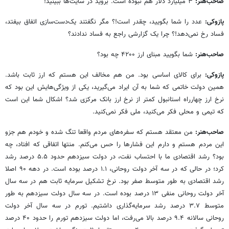
صاحب‌هنر:
۳ میلیارد دلار هم نبوده است. بروید در سایت‌ها ببینید!
پازوکی:
عدد را شما بگویید، چقدر است!؟ مگر نگفتند یک‌دست‌سازی اتفاق بیفتد،
فساد رخ نمی‌دهد!؟ چرا یک گزارشی راجع به فساد ندادند؟
صاحب‌هنر:
شما بگویید مبنای ارز ۴۲۰۰ چه بود؟
پازوکی:
برای کالای اساسی بود. من هم مخالف این هستم که ارز ثابت باشد.
همین دولت خاتمی که شما به آن ایراد می‌گیرید، یکی از ویژگی‌هایش این بود که
نرخ ارز چهارراه استانبول کمتر از نرخ ارز بانک مرکزی شد؟ اشکال شما این است
که تیمی و محلی فکر می‌کنید، ملی فکر نمی‌کنید.
صاحب‌هنر:
من معتقد هستم که سفره‌های مردم واقعا تنگ شده و خودم هم جزو
این مردم هستم و دارم این فشارها را حس می‌کنم. منتها اتفاقی که افتاد، چه
بود؟ رشد اقتصادی ما با احتساب نفت، در دولت سیزدهم حدود ۵.۵ درصد رشد
کرد؛ در حالی که در سه آخر دولت روحانی، ۱.۱ درصد بوده است. در دهه ۹۰ اصلا
رشد اقتصادی به طور متوسط صفر بود. نرخ تشکیل سرمایه ثابت هم در سه سال
آخر دولت روحانی منفی ۱۳ درصد بوده است. در سه سال دولت سیزدهم به طور
متوسط ۳.۷ درصد رشد سرمایه‌گذاری داشتیم. تورم در سه سال آخر دولت
روحانی سالانه ۹.۴ درصد بالا می‌رفت، اما دولت سیزدهم تورم را حدود ۴۰ درصد