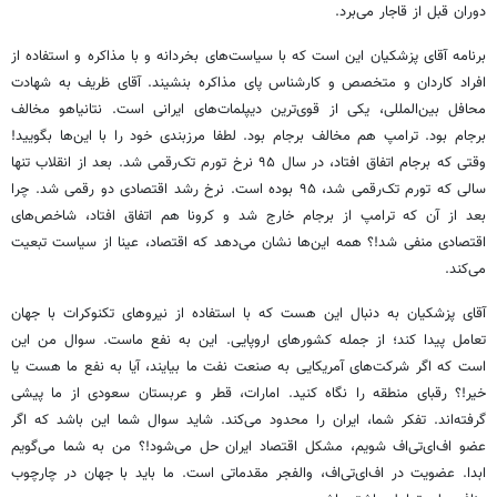
دوران قبل از قاجار می‌برد.
برنامه آقای پزشکیان این است که با سیاست‌های بخردانه و با مذاکره و استفاده از
افراد کاردان و متخصص و کارشناس پای مذاکره بنشیند. آقای ظریف به شهادت
محافل بین‌المللی، یکی از قوی‌ترین دیپلمات‌های ایرانی است. نتانیاهو مخالف
برجام بود. ترامپ هم مخالف برجام بود. لطفا مرزبندی خود را با این‌ها بگویید!
وقتی که برجام اتفاق افتاد، در سال ۹۵ نرخ تورم تک‌رقمی شد. بعد از انقلاب تنها
سالی که تورم تک‌رقمی شد، ۹۵ بوده است. نرخ رشد اقتصادی دو رقمی شد. چرا
بعد از آن که ترامپ از برجام خارج شد و کرونا هم اتفاق افتاد، شاخص‌های
اقتصادی منفی شد!؟ همه این‌ها نشان می‌دهد که اقتصاد، عینا از سیاست تبعیت
می‌کند.
آقای پزشکیان به دنبال این هست که با استفاده از نیروهای تکنوکرات با جهان
تعامل پیدا کند؛ از جمله کشورهای اروپایی. این به نفع ماست. سوال من این
است که اگر شرکت‌های آمریکایی به صنعت نفت ما بیایند، آیا به نفع ما هست یا
خیر!؟ رقبای منطقه را نگاه کنید. امارات، قطر و عربستان سعودی از ما پیشی
گرفته‌اند. تفکر شما، ایران را محدود می‌کند. شاید سوال شما این باشد که اگر
عضو اف‌ای‌تی‌اف شویم، مشکل اقتصاد ایران حل می‌شود!؟ من به شما می‌گویم
ابدا. عضویت در اف‌ای‌تی‌اف، والفجر مقدماتی است. ما باید با جهان در چارچوب