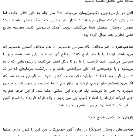
منافع ملی تعامل داشته باشیم.
الان در پارس‌جنوبی تکنولوژی‌مان می‌تواند ۲۰۰ متر چاه به طور افقی بکند، اما
تکنولوژی شرکت توتال می‌تواند ۲ هزار متر حفاری کند. مگر توتال نیامده بود؟
همین دوستان همفکر شما می‌گفتند این‌ها آمدند جاسوسی کنند. مطالعه منابع
نفتی قطر را هم توتال کرده بود.
صاحب‌هنر:
ما هم مخالف نگاه سیاسی هستیم. ما هم مخالف کسانی هستیم که
می‌خواهند ارتباط را با دنیا قطع کنند؛ مدافع آنها نیستیم. ولی شما همه چیز را
سیاسی می‌کنید. شما کرسنت را با دو تا دلال امضا می‌کنید، با رشوه‌هایی که داده
می‌شود و با توضیحاتی که آقای میرکاظمی دادند و با بازگشت سرمایه‌ای که در ۵،
۶ سال قرار بود فقط ۴ میلیارد دلار نصیب کشور شود. اما قیمتی بسته شد که
اگر می‌خواستیم جلو برویم، ترکیه و عراق هم از ما تخفیف می‌خواستند و چندین
میلیارد به ضرر ما می‌شد. یک قرارداد این شکلی امضا شد. از این طرف هم به
جای این‌که قرارداد را اصلاح کنیم، زیر میز زدیم و یک طرفه قرارداد را فسخ کنیم
... این کار اشتباه بود، چون سیاسی برخورد شد.
پازوکی:
چه کسی فسخ کرد؟
صاحب‌هنر:
دوستان اصولگرا در زمان آقای احمدی‌نژاد. من این را قبول دارم. منتها