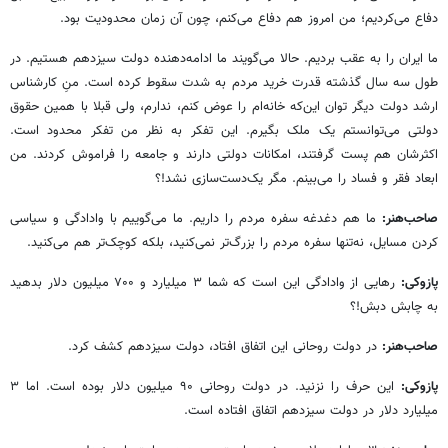
دفاع می‌کردیم؛ من امروز هم دفاع می‌کنم، چون آن زمان محدودیت بود.
ما ایران را به عقب بردیم. حالا می‌گویند ما ادامه‌دهنده دولت سیزدهم هستیم. در
طول سه سال گذشته قدرت خرید مردم به شدت سقوط کرده است. منِ کارشناس
ارشد دولت دیگر توان این‌که خانه‌ام را عوض کنم، ندارم، ولی قبلا با همین حقوق
دولتی می‌توانستم یک ملک بگیرم. این تفکر به نظر من تفکر محدود است.
اکثرشان هم پست گرفتند، امکانات دولتی دارند و جامعه را فراموش کردند. من
ابعاد فقر و فساد را می‌بینم. مگر یک‌دست‌سازی نشد!؟
صاحب‌هنر:
ما هم دغدغه سفره مردم را داریم. ما می‌گوییم با وادادگی و سیاسی
کردن مسایل، نه‌تنها سفره مردم را بزرگ‌تر نمی‌کنید، بلکه کوچک‌تر هم می‌کنید.
پازوکی:
رهایی از وادادگی این است که شما ۳ میلیارد و ۷۰۰ میلیون دلار بدهید
به چابش دبش!؟
صاحب‌هنر:
در دولت روحانی این اتفاق افتاد، دولت سیزدهم کشف کرد.
پازوکی:
این حرف را نزنید. در دولت روحانی ۹۰ میلیون دلار بوده است. اما ۳
میلیارد دلار در دولت سیزدهم اتفاق افتاده است.