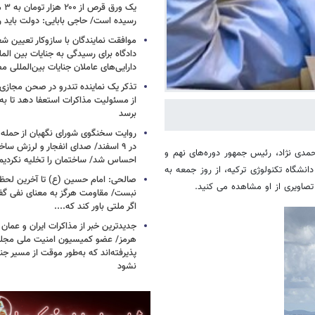
یک و
رسیده است/ حاجی بابایی: دولت باید 
موافقت نمایندگان با سازوکار تعیین
دادگاه برای رسیدگی به جنایات بین المل
دارایی‌های عاملان جنایات بین‌المللی م
تذکر یک نماینده تندرو در صحن مجازی
از مسئولیت مذاکرات استعفا دهد تا ب
برسد
روایت سخنگوی شورای نگهبان از حمله 
در ۹ اسفند/ صدای انفجار و لرزش ساخت
احمدی نژاد، رئیس جمهور دوره‌های نهم و
احساس شد/ ساختمان را تخلیه نکردیم
انشگاه تکنولوژی ترکیه، از روز جمعه به
صالحی: امام حسین (ع) تا آخرین لحظه 
تصاویری از او مشاهده می کنید.
نبست/ مقاومت هرگز به معنای نفی گ
اگر ملتی باور کند که....
جدیدترین خبر از مذاکرات ایران و عمان د
هرمز/ عضو کمیسیون امنیت ملی مجلس
پذیرفته‌اند که به‌طور موقت از مسیر جن
نشود