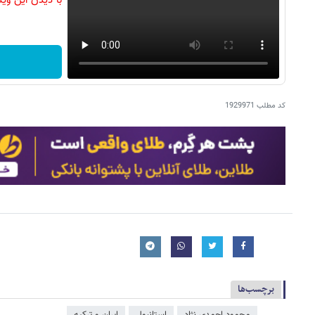
با دیدن این وی
کد مطلب
1929971
برچسب‌ها