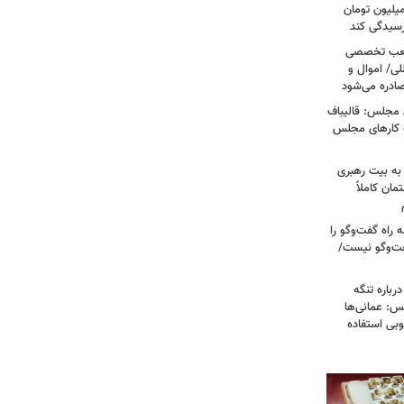
رق قرص از ۲۰۰ هزار تومان به ۳ میلیون تومان
رسیدگی کند
 شعب تخصصی
لی/ اموال و
صادره می‌شود
 مجلس: قالیباف
ه کارهای مجلس
به بیت رهبری
مان کاملاً
راه گفت‌وگو را
فت‌وگو نیست/
رباره تنگه
: عمانی‌ها
وبی استفاده