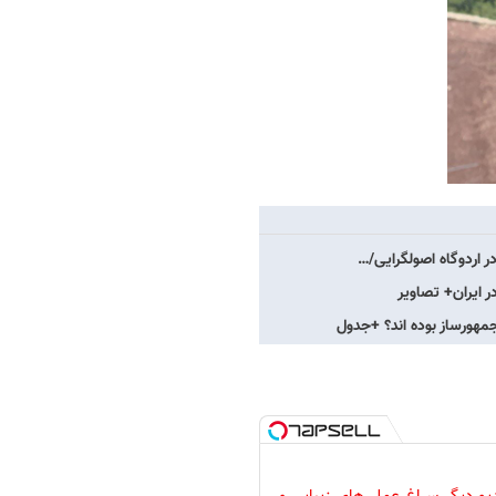
در اردوگاه اصولگرایی/…
ر ایران+ تصاویر
جمهورساز بوده اند؟ +جدول