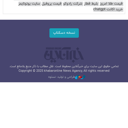
قیمت طلا امروز
بلیط قطار
شرکت رادوکو
قیمت پروفیل
سایت یوتوتایمز
خرید اکانت chatgpt
نسخه دسکتاپ
تمامی حقوق این سایت برای خبرآنلاین محفوظ است. نقل مطالب با ذکر منبع بلامانع است.
Copyright © 2025 khabaronline News Agancy, All rights reserved
طراحی و تولید: نستوه