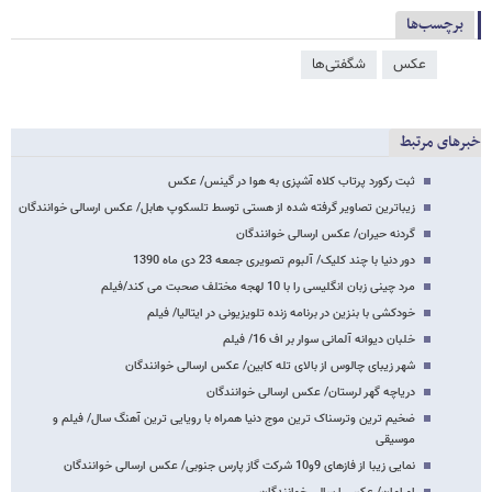
برچسب‌ها
عکس
شگفتی‌ها
خبرهای مرتبط
ثبت رکورد پرتاب کلاه آشپزی به هوا در گینس/ عکس
زیباترین تصاویر گرفته شده از هستی توسط تلسکوپ هابل/ عکس ارسالی خوانندگان
گردنه حیران/ عکس ارسالی خوانندگان
دور دنیا با چند کلیک/ آلبوم تصویری جمعه 23 دی ماه 1390
مرد چینی زبان انگلیسی را با 10 لهجه مختلف صحبت می کند/فیلم
خودکشی با بنزین در برنامه زنده تلویزیونی در ایتالیا/ فیلم
خلبان دیوانه آلمانی سوار بر اف 16/ فیلم
شهر زیبای چالوس از بالای تله کابین/ عکس ارسالی خوانندگان
دریاچه گهر لرستان/ عکس ارسالی خوانندگان
ضخیم ترین وترسناک ترین موج دنیا همراه با رویایی ترین آهنگ سال/ فیلم و
موسیقی
نمایی زیبا از فازهای 9و10 شرکت گاز پارس جنوبی/ عکس ارسالی خوانندگان