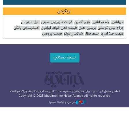
وبگردی
خبرآنلاین
راه نو آنلاین
بازی آنلاین
قیمت تلویزیون سونی
مبل مینیمال
جراح بینی گوشتی
پرشین هتل
قیمت آهن فولاد ایرانیان
اعتبارسنجی بانکی
قیمت طلا امروز
بلیط قطار
شرکت رادوکو
قیمت پروفیل
نسخه دسکتاپ
تمامی حقوق این سایت برای خبرآنلاین محفوظ است. نقل مطالب با ذکر منبع بلامانع است.
Copyright © 2025 khabaronline News Agancy, All rights reserved
طراحی و تولید: نستوه