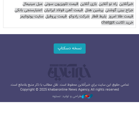
خبرآنلاین
راه نو آنلاین
بازی آنلاین
قیمت تلویزیون سونی
مبل مینیمال
جراح بینی گوشتی
پرشین هتل
قیمت آهن فولاد ایرانیان
اعتبارسنجی بانکی
قیمت طلا امروز
بلیط قطار
شرکت رادوکو
قیمت پروفیل
سایت یوتوتایمز
خرید اکانت chatgpt
نسخه دسکتاپ
تمامی حقوق این سایت برای خبرآنلاین محفوظ است. نقل مطالب با ذکر منبع بلامانع است.
Copyright © 2025 khabaronline News Agancy, All rights reserved
طراحی و تولید: نستوه