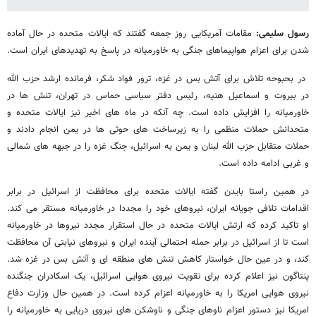
رسول سلیمی:
مقامات آمریکایی روز جمعه گفتند که ایالات متحده در حال آماده
شدن برای اعزام هواپیماهای جنگی به خاورمیانه در پاسخ به تهدیدهای ایران است.
در بحبوحه تلاش برای آتش بس در غزه، ترور فواد شکر، فرمانده ارشد حزب الله
در بیروت و اسماعیل هنیه، رئیس دفتر سیاسی حماس در تهران، تنش ها در
خاورمیانه را افزایش داده است. چه آنکه در ماه های اخیر نیز ایالات متحده و
متحدانش حملات منظمی را به زیرساخت های حوثی ها در یمن انجام دادند و
حملات متقابل حزب الله لبنان و یمن به اسرائیل، جنگ غزه را در جبهه های شمالی
و غربی ادامه داده است.
در همین راستا بایدن گفته ایالات متحده برای محافظت از اسرائیل در برابر
اقدامات تلافی جویانه ایران، نیروهای خود را مجددا در خاورمیانه مستقر می کند.
او تاکید کرده که ارتش ایالات متحده در حال استقرار مجدد نیروها در خاورمیانه
است تا از اسرائیل در برابر حمله احتمالی آینده ایران و نیروهای نیابتی آن محافظت
کند، و در عین حال خواستار کاهش تنش های منطقه ای و آتش بس در غزه شد.
پنتاگون نیز اعلام کرده برای تقویت نیروی هوایی اسرائیل، یک اسکادران جنگنده
نیروی هوایی امریکا را به خاورمیانه اعزام کرده است. در همین حال وزارت دفاع
امریکا نیز دستور اعزام ناوهای جنگی و ناوشکن های نیروی دریایی به خاورمیانه را