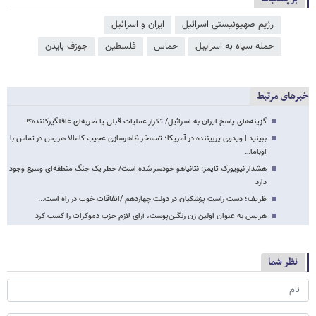
رژیم صهیونیستی اسرائیل
ایران و اسرائیل
حمله سپاه به اسراییل
حماس
فلسطین
جوزف بایدن
خبرهای مرتبط
گزینه‌های پاسخ ایران به اسرائیل/ تکرار عملیات قبلی یا ضربه‌ای غافلگیرکننده؟!
ببینید | ویدوی پربیننده در آمریکا؛ تمسخر ظاهرسازی عجیب کامالا هریس در تماس با
اوباما…
هشدار نیویورک تایمز: نتانیاهو خودسر شده است/ خطر یک جنگ منطقه‌ای وسیع وجود
دارد
ظریف؛ دست راست پزشکیان در دولت چهاردهم /اتفاقات خوب در راه است...
هریس به عنوان اولین زن رنگین‌پوست، آرای لازم حزب دموکرات را کسب کرد
نظر شما