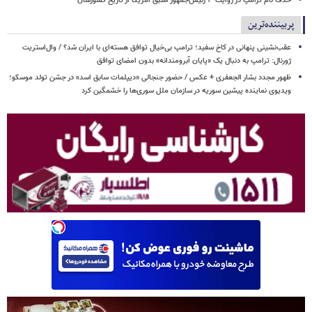
حذف نام ترامپ در روایت ۳ رئیس‌جمهور اسبق آمریکا از تاریخ کشورشان
پربیننده‌ترین
عقب‌نشینی پنهانی در کاخ سفید؛ ترامپ بی‌خیال توافق هسته‌ای با ایران شد؟ / وال‌استریت
ژورنال: ترامپ به دنبال یک «پایان آبرومندانه» بدون امضای توافق
ظهور مجدد بشار الجعفری + عکس / حضور جنجالی «دیپلمات سابق اسد» در جشن تولد موسکو؛
ویدیوی نماینده پیشین سوریه در سازمان ملل سوری‌ها را خشمگین کرد