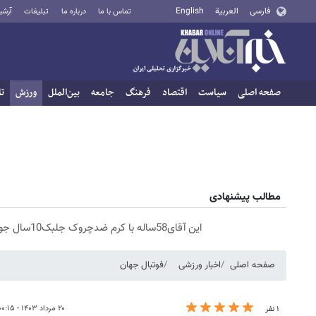
فارسی
العربية
English
تماس با ما
درباره ما
تبلیغات
آرشی
صفحه اصلی
سیاست
اقتصاد
فرهنگ
جامعه
بین‌الملل
ورزش
تا
مطالب پیشنهادی
این آقای58ساله با کرم ضدچروک جلبک10سال جوان شد(سفارش با تخفیف)
صفحه اصلی
اخبار ورزشی
فوتبال جهان
۲۰ مرداد ۱۴۰۳ - ۰۰:۱۵
۱ نفر