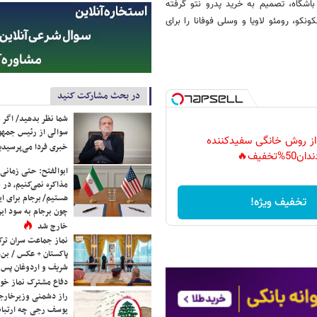
اشگاه، تصمیم به خرید پدرو نتو گرفته‌
نکو، رومئو لاویا و وسلی فوفانا را برای
در بحث مشارکت کنید
شما نظر بدهید/ اگر خ
سوالی از رئیس جمه
 از روش خانگی سفیدکننده
خبری فردا می‌پرسیدی
دان50%تخفیف🔥
ابوالفتح: حتی زمانی 
مذاکره نمی‌کنیم، در 
هستیم/ برجام برای ای
تخفیف ویژه!
چون برجام به سود ایرا
خارج شد
نماز جماعت سران ترک
پاکستان + عکس / بن‌س
شریف و اردوغان پس ا
دفاع مشترک نماز خوا
راز دشمنی وزیرخارجه 
یوسف رجی چه ارتباط