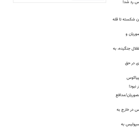
یس رد شد!
ان شکسته تا قله
وریان و
قلال جنگیده، به
دی در حق
پیاکوس
 نبود!
نصوریان/مدافع
س در خارج به
رسپولیس به