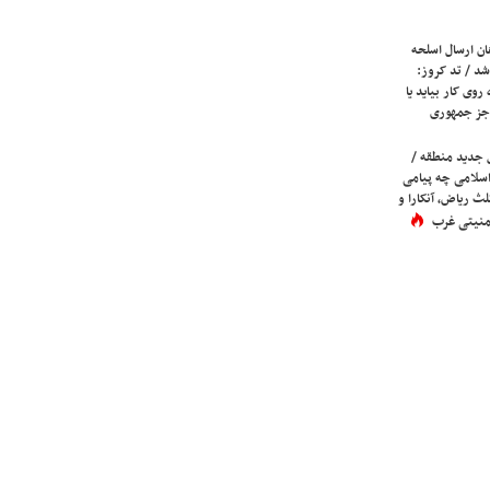
ان ارسال اسلحه
شد / تد کروز:
روی کار بیاید یا
جز جمهوری
 جدید منطقه /
اسلامی چه پیامی
لث ریاض، آنکارا و
 امنیتی غرب