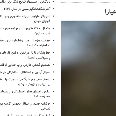
بزرگ‌ترین پیشنهاد تاریخ لیگ برتر انگل
آمار شگفت‌انگیز مسی در سال ۲۰۲۶
یار!
امیلیانو مارتینز؛ از یک ساندویچ و چمد
فوتبال جهان
جنجال و کتک‌کاری در بازی تیم‌های منص
گل‌محمدی!
حمایت ویژه از رامین رضاییان؛ برای است
او احترام بگذارید!
خط‌ونشان تارتار در تمرین؛ این کار نامر
پرسپولیس است!
تصمیم قطعی طارمی برای جدایی از الم
سردار آزمون و استقلال؛ مذاکره‌ای در کار
پاسخ منفی پورعلی‌گنجی به پیشنهاد م
پرسپولیس لژیونر می‌شود
عکس| اسطوره‌های استقلال و پرسپولی
هم رسیدند!
جزئیات جدید از انتقال نجومی گزینه پ
نساجی