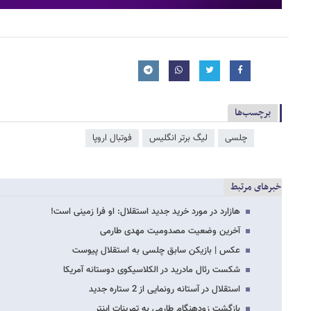
برچسب‌ها
چلسی
لیگ برتر انگلیس
فوتبال اروپا
خبرهای مرتبط
هازارد در مورد خرید جدید استقلال: او فرا زمینی است!
آخرین وضعیت مصدومیت مهدی طارمی
عکس | بازیکن سابق چلسی به استقلال پیوست
شکست رئال مادرید در الکلاسیکوی دوستانه آمریکا
استقلال در آستانه رونمایی از 2 ستاره جدید
بازگشت زودهنگام طارمی به تمرینات اینتر