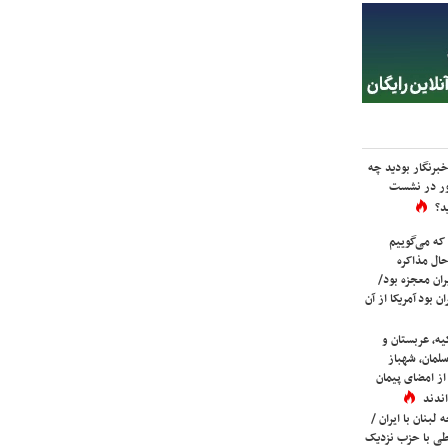
برنگار بودید چه
ور در نشست
د؟
که می‌گوییم
حال مذاکره
ران معجزه بود/
ن بود آمریکا از آن
یه، عربستان و
لمان، شهباز
ز امضای پیمان
ندند
لبنان با ایران /
ی با حزب نزدیک