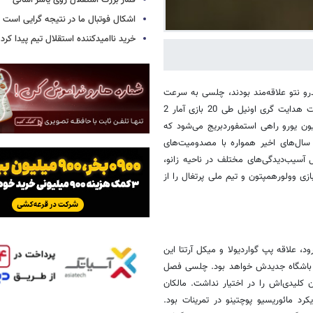
قمار بزرگ استقلال روی یاسر آسانی
اشکال فوتبال ما در نتیجه گرایی است
خرید ناامیدکننده استقلال تیم پیدا کرد
و نتو علاقه‌مند بودند، چلسی به سرعت
برای انتقال وینگر پرتغالی وولورهمپتون به توافق رسید. نتو فصل گذشته تحت هدایت گری اونیل طی 20 بازی آمار 2
گل را به ثبت رساند. او در حالی طی انتقالی به ارزش 63 میلیون یورو راهی استمفوردبریج می‌شود که
فته است. وینگر 24 ساله گرگ‌ها طی سال‌های اخیر همواره با مصدومیت‌های
ه است. او طی 4 فصل گذشته، 549 روز به دلیل آسیب‌دیدگی‌های مختلف در ناحیه زانو،
ا و همسترینگ قادر به بازی نبوده است. نتو طی این مدت بیش از 100 بازی وولورهمپتون و تیم ملی پرتغال را از
ود، علاقه پپ گواردیولا و میکل آرتتا این
در باشگاه جدیدش خواهد بود. چلسی فصل
مصدومیت مختلف، در مجموع 1745 روز بازیکنان کلیدی‌اش را در اختیار نداشت. مالکان
د مائوریسیو پوچتینو در تمرینات بود.