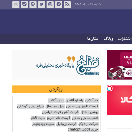
شنبه ۱۷ مرداد ۱۴۰۵
انتشارات
وبلاگ
استان‌ها
وبگردی
خبرآنلاین
راه نو آنلاین
بازی آنلاین
قیمت تلویزیون سونی
مبل مینیمال
جراح بینی گوشتی
پرشین هتل
قیمت آهن فولاد ایرانیان
اعتبارسنجی بانکی
قیمت طلا امروز
بلیط قطار
شرکت رادوکو
قیمت پروفیل
سایت یوتوتایمز
خرید اکانت chatgpt