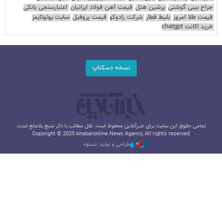
جراح بینی گوشتی
پرشین هتل
قیمت آهن فولاد ایرانیان
اعتبارسنجی بانکی
قیمت طلا امروز
بلیط قطار
شرکت رادوکو
قیمت پروفیل
سایت یوتوتایمز
خرید اکانت chatgpt
نسخه دسکتاپ
تمامی حقوق این سایت برای خبرآنلاین محفوظ است. نقل مطالب با ذکر منبع بلامانع است.
Copyright © 2025 khabaronline News Agancy, All rights reserved
طراحی و تولید: نستوه