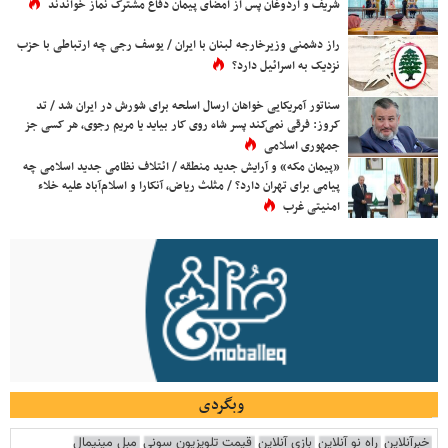
شریف و اردوغان پس از امضای پیمان دفاع مشترک نماز خواندند
راز دشمنی وزیرخارجه لبنان با ایران / یوسف رجی چه ارتباطی با حزب
نزدیک به اسرائیل دارد؟
سناتور آمریکایی خواهان ارسال اسلحه برای شورش در ایران شد / تد
کروز: فرقی نمی‌کند پسر شاه روی کار بیاید یا مریم رجوی، هر کسی جز
جمهوری اسلامی
«پیمان مکه» و آرایش جدید منطقه / ائتلاف نظامی جدید اسلامی چه
پیامی برای تهران دارد؟ / مثلث ریاض، آنکارا و اسلام‌آباد علیه خلاء
امنیتی غرب
وبگردی
خبرآنلاین
راه نو آنلاین
بازی آنلاین
قیمت تلویزیون سونی
مبل مینیمال