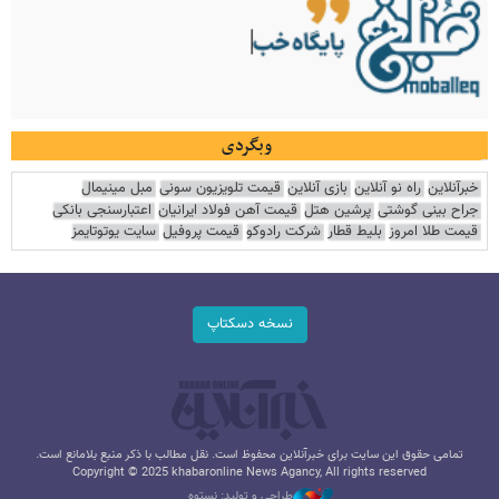
وبگردی
خبرآنلاین
راه نو آنلاین
بازی آنلاین
قیمت تلویزیون سونی
مبل مینیمال
جراح بینی گوشتی
پرشین هتل
قیمت آهن فولاد ایرانیان
اعتبارسنجی بانکی
قیمت طلا امروز
بلیط قطار
شرکت رادوکو
قیمت پروفیل
سایت یوتوتایمز
نسخه دسکتاپ
تمامی حقوق این سایت برای خبرآنلاین محفوظ است. نقل مطالب با ذکر منبع بلامانع است.
Copyright © 2025 khabaronline News Agancy, All rights reserved
طراحی و تولید: نستوه