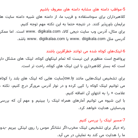
5-مواظب دامنه های مشابه دامنه های معروف باشیم
کلاهبرداران برای سوءاستفاده و فریب ما، از دامنه های شبیه دامنه سایت ها
برایمان باورپذیر کنند. در نتیجه حتما به این نکته مهم توجه کنیم.
برای مثال، آدرس وب سایت دیجی
آدرسی مثل www. diigikala.com یا www. digiikalaa.com باشد.
6-لینک‌های کوتاه شده می توانند خطرآفرین باشند
پرواضح است منظورم این نیست که تمام لینکهای کوتاه، لینک های مشکل دار
است که بستر کلاهبرداری با این لینک های کوتاه، راحت تر است.
برای تشخیص لینک‌هایی مانند ow.ly(سایت هایی که لینک ها
علامت + را به انتهای آن اضافه کنیم.
با این شیوه می توانیم آمارهای همراه لینک را ببینیم و مهم‌ آن که بررسی
وب‌سایتی هدایت خواهد کرد.
7-مسیر لینک را بررسی کنیم
راه دیگر برای تشخیص لینک مخرب:اگر نشانگر موس را روی لینکی ببریم -بدو
ما را هدایت می کند به نمایش در می آید.