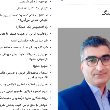
مواجهه با دکتر شریعتی
گزارش یک کارزار انتخاباتی
ینگ
استقلال و فتح تمام رشته‌ها! / برای 
بازیکن خارجی می‌آورید؟
راز لانجیویتی یک خبرنگار!
روحانیت ایرانی؛ از هویت صنفی تا هوی
خبر بد، سرمایه حکمرانی است
خبرنگار؛ وجدان بیدار جامعه و حافظ ح
مهربانی با حیوانات خوب ولی مهربانی با
فراموش نشود!
شهیدِ صلح!
سخنان محمدباقر خرازی و خروش عالم
الله جوادی آملی
مدیرانی با تفکرات آستین کوتاهی و نی
لزوم تجمیع قوانین ماهوی کیفری در 
روزنامه‌نگاری ملی؛ درآمدی بر حقیقت‌نگا
خودتان را خلع لباس کنید، بعدش هرچ
فحش بدهید و دروغ بگویید