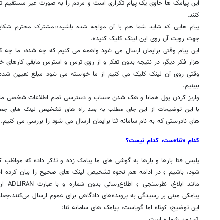
این پیامک ها حاوی یک پیام تکراری است و مردم را به صورت غیر مستقیم تر
کنند.
پیام هایی که شاید شما هم با آن مواجه شده باشید:«مشترک محترم شکایتی
جهت رویت آن روی این لینک کلیک کنید».
این پیام وقتی برایمان ارسال می شود واهمه می کنیم که چه شده، ما چه ک
هزار فکر دیگر، در نتیجه بدون تفکر و از روی ترس و استرس مابقی کارهای خ
وقتی روی آن لینک کلیک می کنیم از ما خواسته می شود مبلغ تعیین شده را
ببینیم.
واریز کردن پول همانا و هک شدن حساب و دسترسی تمام اطلاعات شخصی ما بر
با این توضیحات از این جای مطلب به بعد راه های تشخیص لینک های جعل
های نادرستی که به نام سامانه ثنا برایمان ارسال می شود را بررسی می کنیم.
کدام «ثنا»ست، کدام نیست؟
پلیس فتا بارها و بارها به گوشی های ما پیامک زده و تذکر داده که مواظب کل
شود، باشیم و در ادامه هم نحوه تشخیص لینک های صحیح را بیان کرده است
مانند ا
پیامکی مبنی بر رسیدگی به پرونده‌های دادگاهی برای عموم ارسال می‌کنند،جع
این توضیح، کوتاه اما گویاست، پیامک های سامانه ثنا:
1-بدون شماره است