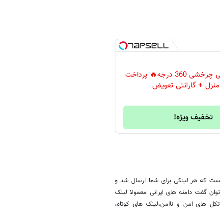
🔥دوربین لامپی چرخشی 360 درجه🔥 پرداخت
نزل + گارانتی تعویض
تخفیف ویژه!
اما این بدان معنی هم نیست که هر لینکی برای شما ارسال شد و
ل می توان گفت دامنه های ایرانی معمولا لینک
ل های امن و ناامن،لینک های کوتاه،