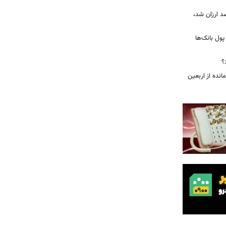
بازار گوشت؛ دام ۳۰ درصد ارزان شد،
 درخواست پول بانک‌ها
؟
مانده از اربعین