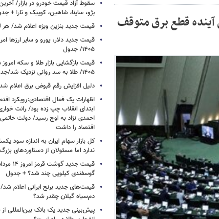
سقوط آزاد قیمت خودرو در بازار/ آخرین
پژو، ساینا، شاهین، کوییک و تارا + جد
 آینده قطع برق متوقف
قیمت جدید بنزین ویژه اعلام شد/ هر لی
۱۴۰۵/ جدول
۱۴۰۵/ طلا به سد روانی نزدیک شد/جدول
دلیل افزایش رقم قبوض برق اعلام شد
اظهارات یک فعال اقتصادی:رویکرد اقت
ابتدای انقلاب چپ زده بود/ رانت خوار
احمدی نژاد به اوج رسید/ دولت خاتمی
اقتصاد را داشت
کل بازار سهام ایران به اندازه سود یک
ندارد اما مسئولان از دستاوردهای بزرگ
گوسفندی کیلویی چند شد؟ + جدول
قیمت‌های جدید برنج ایرانی اعلام شد/
دم‌سیاه گیلان چقدر شد؟
پیش‌بینی جدید یک بانک بین‌المللی از با