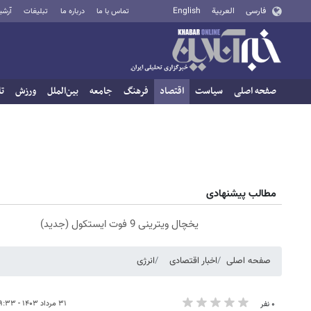
فارسی
العربية
English
تماس با ما
درباره ما
تبلیغات
آرشی
صفحه اصلی
سیاست
اقتصاد
فرهنگ
جامعه
بین‌الملل
ورزش
تا
مطالب پیشنهادی
یخچال ویترینی 9 فوت ایستکول (جدید)
صفحه اصلی
اخبار اقتصادی
انرژی
۳۱ مرداد ۱۴۰۳ - ۰۹:۳۳
۰ نفر