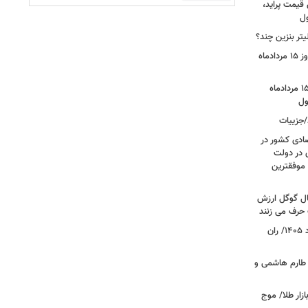
 قیمت پراید،
ول
تر بنزین چند؟
قیمت جدید دلار، یورو و سایر ارزها امروز ۱۵ مردادماه
قیمت بازگشایی بازار طلا و سکه امروز ۱۵ مردادماه
/جزییات
صادی کشور در
ی در دولت
 موفقترین
سال گوگل ارزش
 حرف می زنند
قیمت جدید گوشت قرمز امروز ۱۴ مرداد ۱۴۰۵/ ران
 طارم هاشمی و
زار طلا/ موج