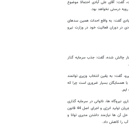
ت، گفت: آقای علی آبادی احتمالا موضوع
 رویه درستی نخواهد بود.
 آبادی گفت: به واقع احداث همین سدهای
ی در دوران فعالیت خود در وزارت نیرو
یان اینکه کشور در 2 حوزه آب و برق دچار چالش شده، گفت: جذب سرمایه گذار
رو، گفت: به یقین انتخاب وزیری توانمند
ی با همسایگان بسیار ضروری است چرا که
ایم.
ری نیروگاه ها، ناتوانی در سرمایه گذاری
برای بروز کردن تجهیزات و کاهش تصدی گری، وارد کردن بخش خصوصی به جریان تولید انرژی و اجرای اصل 44 قانون
ل آن ها نیازمند داشتن مدیری توانا و
آب را کاهش داد.