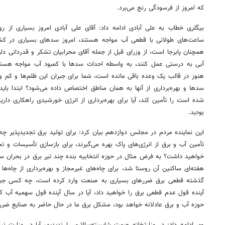
که امروز از فرسودگی رنج می‌برد.
بیگلری خطاب به علی آبادی ادامه داد: آقای علی آبادی امروز بسیاری از 
ساعت‌های طولانی با قطعی آب مواجه هستند، امروز سدهای بسیاری در ک
همچنان پابرجا است، از وزرای قبل از جمله آقای محرابیان تشکر و قدردانی دارم
آبی به درستی عمل کنند، به واسطه احداث سدها با کمبود آب مواجه هستیم،
هنوز در قالب یک وعده باقی مانده است، شما برای جبران این ظلم‌ها و کم و ک
سدها و بهره‌برداری از آنها به همان مناطق اختصاص داده می‌شود؟ ابتدا بای
شده است را تأمین کند، آیا برای بهره‌برداری از انرژی خورشیدی راهکاری داری
بودید.
این نماینده مردم در مجلس دوازدهم بیان کرد: برای تولید برق تجدیدپذیر چه ب
تأمین آب و برق از انرژی‌های پاک بهره می‌گیرند، برای بازسازی تأسیسات و تج
خواهید داشت؟ به فرض مثال در حوزه انتخابیه بنده چند تیر برق در بحران 
هفته‌ای ساکنین آن روستا شد، برای چاه‌های غیرمجاز و بهره‌برداری از چاه‌ه
گذشته قطعی برق ضررهای بسیاری به صنعت وارد کرده است، چه کسی جبران 
آینده قول عدم قطعی برق را خواهید داد، آیا در سال آینده قول سهمیه آب کشا
حوزه آب و برق عادلانه خواهد بود، مشکل برق ما در حال حاضر به صنایع ضرر 
وی ادامه داد: در وزارتخانه صمت شایسته‌سالاری را ندیدیم، آیا در وزارت نی