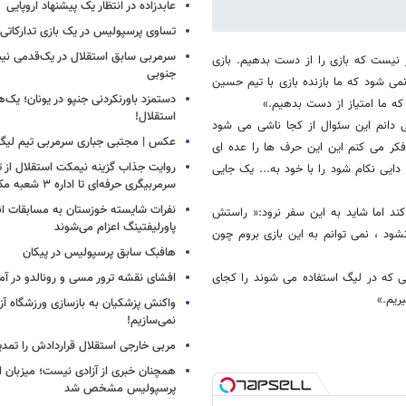
عابدزاده در انتظار یک پیشنهاد اروپایی
تساوی پرسپولیس در یک بازی تدارکاتی
سرمربی سابق استقلال در یک‌قدمی نیم
ر نیست که بازی را از دست بدهیم. بازی
جنوبی
می شود که ما بازنده بازی با تیم حسین
دستمزد باورنکردنی جنپو در یونان؛ یک‌هف
ه ما امتیاز از دست بدهیم.»
استقلال!
ی دانم این سئوال از کجا ناشی می شود
عکس | مجتبی جباری سرمربی تیم لیگ
فکر می کنم این این حرف ها را عده ای
روایت جذاب گزینه نیمکت استقلال از تر
دایی نکام شود را با خود به... یک جایی
سرمربیگری حرفه‌ای تا اداره ۳ شعبه مک‌دونالد!
نفرات شایسته خوزستان به مسابقات ان
ند اما شاید به این سفر نرود:« راستش
پاورلیفتینگ اعزام می‌شوند
د ، نمی توانم به این بازی بروم چون
هافبک سابق پرسپولیس در پیکان
یی که در لیگ استفاده می شوند را کجای
افشای نقشه ترور مسی و رونالدو در آمر
ریم.»
واکنش پزشکیان به بازسازی ورزشگاه آزا
نمی‌سازیم!
مربی خارجی استقلال قراردادش را تمدی
همچنان خبری از آزادی نیست؛ میزبان ا
پرسپولیس مشخص شد