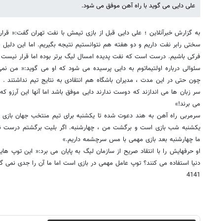
علی دایی می گوید با راه آهن موفق می شود.
به گزارش خبرآنلاین ؛ علی دایی قبل از بازی تیمش با نفت تهران گفت:« قرا
سختی رابر نفت داریم و دو هفته هم نتوانستیم نتیجه بگیریم. اما این دلیل ن
فرکی باشیم. درست است که نفت پدیده امسال لیگ برتر بوده اما قرار نیست ک
سئوالی درباره اولتیماتوم به دایی پرسیده می شود که او می گوید:« من نم
چون حتی در این مدت ، مدیران باشگاه هم انتقادی به نتایج تیم نداشتند . 
سر زبان ها می اندازند که دوست ندارند دایی موفق باشد اما آنها این آرزو که 
می برند!»
سرمربی راه آهن به هند دعوت شده تا یکشنبه برای تیم منتخب جهان بازی ک
یکشنبه شب بازی است و برگشت من ، چهارشنبه. اگر بلیت برگشتم درست نشو
ما چهارشنبه بعد بازی مهمی با مس سرچشمه داریم.»
او حرفهایش را با انتقاد صریح از سازمان لیگ به پایان می برد:« این توپ ها
دنیا استفاده می کنند؟ توپ عامل مهمی در بازی است اما ما آن را جدی نمی گی
4141