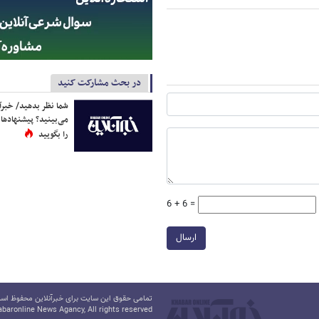
در بحث مشارکت کنید
شما نظر بدهید/ خبرآن
می‌بینید؟ پیشنهادها 
را بگویید
6 + 6 =
ارسال
تمامی حقوق این سایت برای خبرآنلاین محفوظ است.
baronline News Agancy, All rights reserved