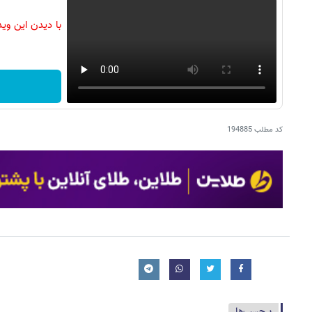
با دیدن این وی
کد مطلب
194885
برچسب‌ها