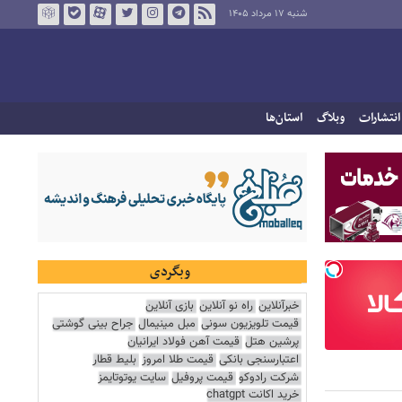
شنبه ۱۷ مرداد ۱۴۰۵
انتشارات
وبلاگ
استان‌ها
وبگردی
خبرآنلاین
راه نو آنلاین
بازی آنلاین
قیمت تلویزیون سونی
مبل مینیمال
جراح بینی گوشتی
پرشین هتل
قیمت آهن فولاد ایرانیان
اعتبارسنجی بانکی
قیمت طلا امروز
بلیط قطار
شرکت رادوکو
قیمت پروفیل
سایت یوتوتایمز
خرید اکانت chatgpt