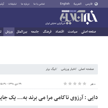
فارسی
العربية
English
تماس با ما
درباره ما
تبلیغات
آرشی
صفحه اصلی
سیاست
اقتصاد
فرهنگ
جامعه
بین‌الملل
ورزش
تا
صفحه اصلی
اخبار ورزشی
لیگ برتر
۲۹ دی ۱۳۹۰ - ۱۵:۳۰
۰ نفر
دایی : آرزوی ناکامی مرا می برند به... یک جای